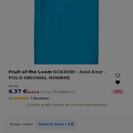
Fruit of the Loom
SC63050
- Azul Azur
-
POLO ORIGINAL HOMBRE
Desde
6.37 €
|
-
36
%
10.02 €
IVA incl.
5.26 €
s/IVA
5.0
1 Reseñas
Envío gratis a partir de 79 € en este almacén!
Elegir color:
Mostrar todo
+ 9