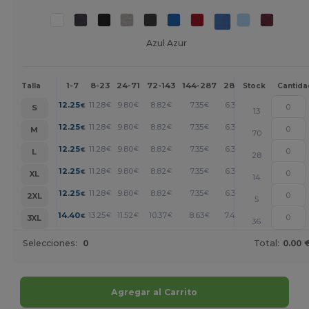
Azul Azur
1-7
8-23
24-71
72-143
144-287
288 +
Más
Talla
Stock
Cantida
+
12.25
11.28
9.80
8.82
7.35
6.37
€
€
€
€
€
€
S
13
+
12.25
11.28
9.80
8.82
7.35
6.37
€
€
€
€
€
€
M
70
+
12.25
11.28
9.80
8.82
7.35
6.37
€
€
€
€
€
€
L
28
+
12.25
11.28
9.80
8.82
7.35
6.37
€
€
€
€
€
€
XL
14
+
12.25
11.28
9.80
8.82
7.35
6.37
€
€
€
€
€
€
2XL
5
+
14.40
13.25
11.52
10.37
8.63
7.48
€
€
€
€
€
€
3XL
36
Selecciones:
0
Total:
0.00 
Agregar al Carrito