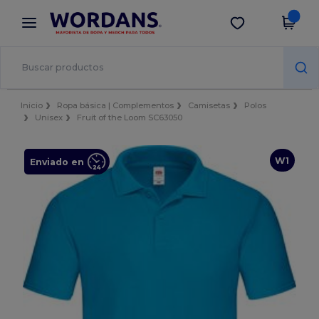
×
App de Wordans
Descargar app
¡Mejores precios en app!
Inicio
Ropa básica | Complementos
Camisetas
Polos
Unisex
Fruit of the Loom SC63050
W1
Enviado en