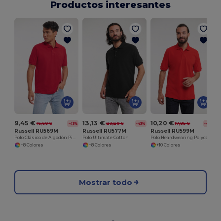
Productos interesantes
9,45 €
13,13 €
10,20 €
16,60 €
23,20 €
17,95 €
-43%
-43%
-43%
Russell RU569M
Russell RU577M
Russell RU599M
Polo Clásico de Algodón Piqué Confortable
Polo Ultimate Cotton
Polo Heardwearing Polycotton
+8 Colores
+8 Colores
+10 Colores
Mostrar todo