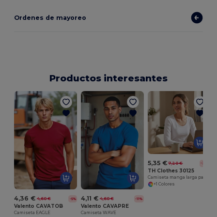
Ordenes de mayoreo
Productos interesantes
C
5,35 €
7,20 €
-26%
TH Clothes 30125
Camiseta manga larga para mujer
+1 Colores
4,36 €
4,11 €
4,60 €
4,60 €
-5%
-11%
Valento CAVATOB
Valento CAVAPRE
Camiseta EAGLE
Camiseta WAVE