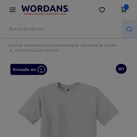
×
App de Wordans
Descargar app
¡Mejores precios en app!
Inicio
Ropa básica | Complementos
Camisetas
Unisex
Fruit of the Loom SC61212
W1
Enviado en