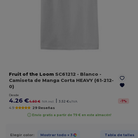
Fruit of the Loom
SC61212
- Blanco
-
Camiseta de Manga Corta HEAVY (61-212-
0)
Desde
4.26 €
|
-
7
%
4.60 €
IVA incl.
3.52 €
s/IVA
4.9
29 Reseñas
Envío gratis a partir de 79 € en este almacén!
Elegir color:
Mostrar todo
+ 3
Tabla de tallas