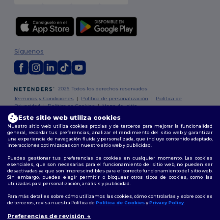
Síguenos
2026. Todos los derechos reservados
Términos y Condiciones
|
Política de personalización
|
Política de
Privacidad
|
Política de Cookies
|
Mapa del sitio
Este sitio web utiliza cookies
Nuestro sitio web utiliza cookies propias y de terceros para mejorar la funcionalidad
Madrid
|
Barcelona
|
Valencia
|
Seville
|
Zaragoza
|
Málaga
|
Murcia
|
general, recordar tus preferencias, analizar el rendimiento del sitio web y garantizar
Palma
|
Bilbao
|
Alicante
una experiencia de navegación fluida y personalizada, que incluye contenido adaptado,
interacciones optimizadas con nuestro sitio web y publicidad.
Puedes gestionar tus preferencias de cookies en cualquier momento. Las cookies
esenciales, que son necesarias para el funcionamiento del sitio web, no pueden ser
desactivadas ya que son imprescindibles para el correcto funcionamiento del sitio web.
Sin embargo, puedes elegir permitir o bloquear otros tipos de cookies, como las
utilizadas para personalización, análisis y publicidad.
Para más detalles sobre cómo utilizamos las cookies, cómo controlarlas y sobre cookies
de terceros, revisa nuestra Política de
Política de Cookies
y
Privacy Policy
.
👋
Hola
Preferencias de revisión
Si tienes dudas o preguntas,