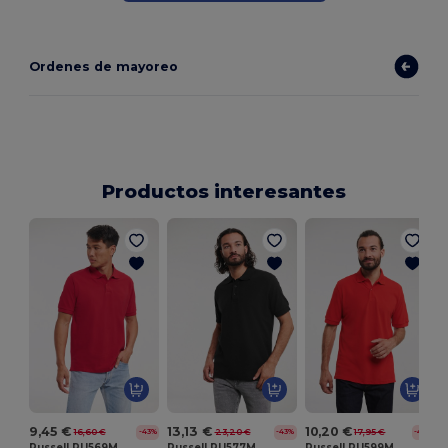
Ordenes de mayoreo
Productos interesantes
9,45 €
13,13 €
10,20 €
16,60 €
23,20 €
17,95 €
-43%
-43%
-43%
Russell RU569M
Russell RU577M
Russell RU599M