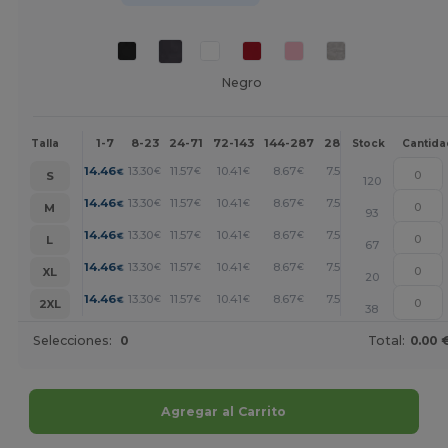
Negro
1-7
8-23
24-71
72-143
144-287
288 +
Más
Talla
Stock
Cantida
+
14.46
13.30
11.57
10.41
8.67
7.52
€
€
€
€
€
€
S
120
+
14.46
13.30
11.57
10.41
8.67
7.52
€
€
€
€
€
€
M
93
+
14.46
13.30
11.57
10.41
8.67
7.52
€
€
€
€
€
€
L
67
+
14.46
13.30
11.57
10.41
8.67
7.52
€
€
€
€
€
€
XL
20
+
14.46
13.30
11.57
10.41
8.67
7.52
€
€
€
€
€
€
2XL
38
Selecciones:
0
Total:
0.00 
Agregar al Carrito