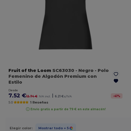
Fruit of the Loom
SC63030
- Negro
- Polo
Femenino de Algodón Premium con
Estilo
Desde
7.52 €
|
-
41
%
12.74 €
IVA incl.
6.21 €
s/IVA
5.0
1 Reseñas
Envío gratis a partir de 79 € en este almacén!
Elegir color:
Mostrar todo
+ 5