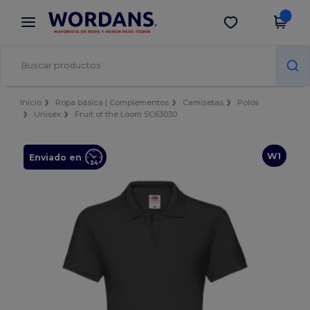
×
App de Wordans
Descargar app
¡Mejores precios en app!
Inicio
Ropa básica | Complementos
Camisetas
Polos
Unisex
Fruit of the Loom SC63030
W1
Enviado en