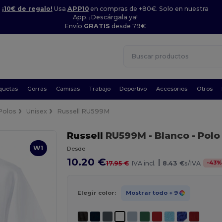
¡10€ de regalo!
Usa
APP10
en compras de +80€. Solo en nuestra
App. ¡Descárgala ya!
Envío
GRATIS
desde 79€
quetas
Gorras
Camisas
Trabajo
Deportivo
Accesorios
Otros
Polos
Unisex
Russell RU599M
Russell
RU599M
- Blanco
- Pol
W1
Desde
10.20 €
|
-
43
17.95 €
IVA incl.
8.43 €
s/IVA
Elegir color:
Mostrar todo
+ 9