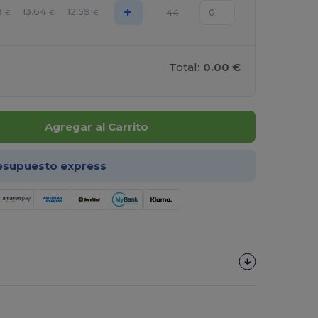
+
8
13.64
12.59
44
€
€
€
Total:
0.00 €
Agregar al Carrito
esupuesto express