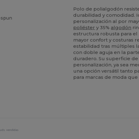
Polo de polialgodón resist
durabilidad y comodidad. I
-spun
personalización al por ma
poliéster
y 35%
algodón
ri
estructura robusta para el 
mayor confort y costuras 
estabilidad tras múltiples l
con doble aguja en la part
duradero. Su superficie de 
personalización, ya sea m
una opción versátil tanto
para marcas de moda que n
uds. vendidas