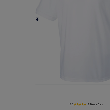
Solicita una cotización personalizada p
5.0
3 Reseñas