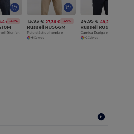
13,93 €
24,95 €
-49%
-49%
-49%
44 €
27,36 €
49,25 €
U410M
Russell RU566M
Russell RU964M
Chaqueta Softshell Bionic-Finish® para hombre
Polo elástico hombre
Camisa Espiga manga larga
+8 Colores
+2 Colores