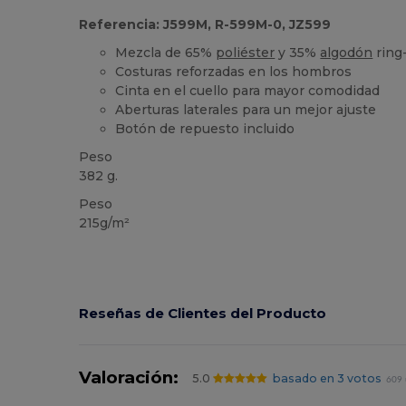
Referencia: J599M, R-599M-0, JZ599
Mezcla de 65%
poliéster
y 35%
algodón
ring
Costuras reforzadas en los hombros
Cinta en el cuello para mayor comodidad
Aberturas laterales para un mejor ajuste
Botón de repuesto incluido
Peso
382 g.
Peso
215g/m²
Reseñas de Clientes del Producto
Valoración:
5.0
basado en 3 votos
609 