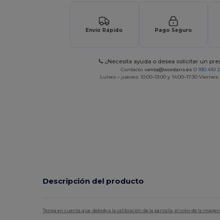
Envío Rápido
Pago Seguro
¿Necesita ayuda o desea solicitar un pr
Contacto
venta@wordans.es
O
930 410 
Lunes – jueves: 10:00–13:00 y 14:00–17:30 Viernes:
Descripción del producto
Tenga en cuenta que, debido a la calibración de la pantalla, el color de la imag