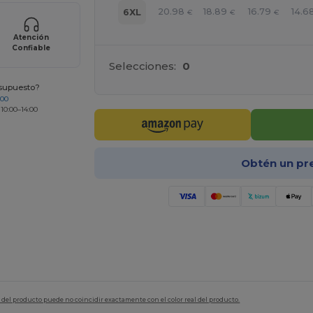
20.98
18.89
16.79
14.6
6XL
€
€
€
Atención
Confiable
Selecciones:
0
esupuesto?
200
 10:00–14:00
Obtén un pr
en del producto puede no coincidir exactamente con el color real del producto.