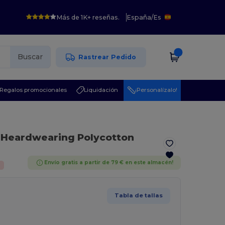
Más de 1K+ reseñas.
España
/
Es
Buscar
Rastrear Pedido
Regalos promocionales
Liquidación
¡Personalízalo!
o Heardwearing Polycotton
Envío gratis a partir de 79 € en este almacén!
%
Tabla de tallas