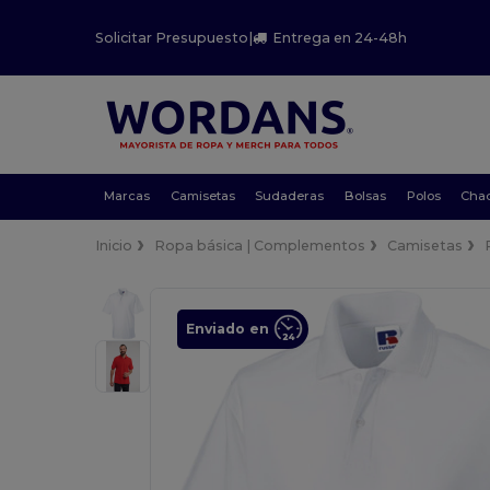
Solicitar Presupuesto
|
Entrega en 24-48h
Marcas
Camisetas
Sudaderas
Bolsas
Polos
Cha
Inicio
Ropa básica | Complementos
Camisetas
Enviado en