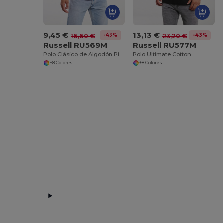
9,45 €
13,13 €
-43%
-43%
16,60 €
23,20 €
Russell RU569M
Russell RU577M
Polo Clásico de Algodón Piqué Confortable
Polo Ultimate Cotton
+8 Colores
+8 Colores