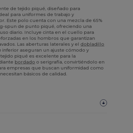
ente de tejido piqué, diseñado para
deal para uniformes de trabajo y
yor. Este polo cuenta con una mezcla de 65%
ng-spun de punto piqué, ofreciendo una
uso diario. Incluye cinta en el cuello para
reforzadas en los hombros que garantizan
avados. Las aberturas laterales y el
dobladillo
e inferior aseguran un ajuste cómodo y
tejido piqué es excelente para la
ediante
bordado
o serigrafía, convirtiéndolo en
 para empresas que buscan uniformidad como
ecesitan básicos de calidad.