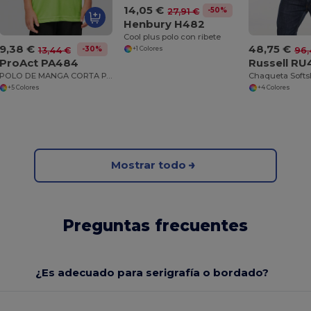
14,05 €
-50%
27,91 €
Henbury H482
Cool plus polo con ribete
9,38 €
48,75 €
-30%
13,44 €
96,
+1 Colores
ProAct PA484
Russell R
POLO DE MANGA CORTA PARA NIÑO
+5 Colores
+4 Colores
Mostrar todo
Preguntas frecuentes
¿Es adecuado para serigrafía o bordado?