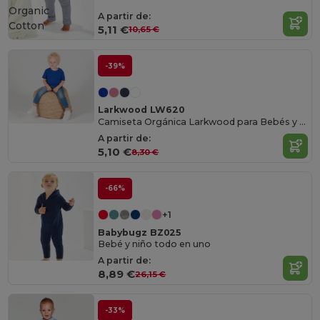
Organic
A partir de:
Cotton
5,11 €
10,65 €
-39%
Larkwood LW620
Camiseta Orgánica Larkwood para Bebés y Niños
A partir de:
5,10 €
8,30 €
-66%
+1
Babybugz BZ025
Bebé y niño todo en uno
A partir de:
8,89 €
26,15 €
-33%