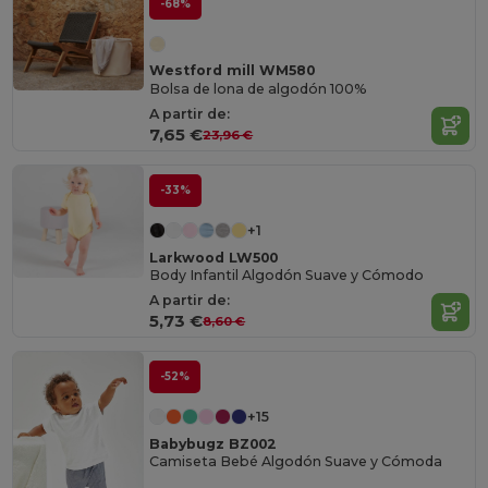
-68%
Westford mill WM580
Bolsa de lona de algodón 100%
A partir de:
7,65 €
23,96 €
-33%
+1
Larkwood LW500
Body Infantil Algodón Suave y Cómodo
A partir de:
5,73 €
8,60 €
-52%
+15
Babybugz BZ002
Camiseta Bebé Algodón Suave y Cómoda