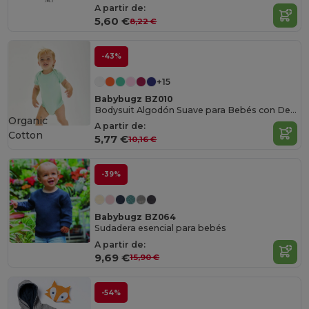
A partir de:
5,60 €
8,22 €
-43%
+15
Babybugz BZ010
Bodysuit Algodón Suave para Bebés con Detalles
Organic
A partir de:
Cotton
5,77 €
10,16 €
-39%
Babybugz BZ064
Sudadera esencial para bebés
A partir de:
9,69 €
15,90 €
-54%