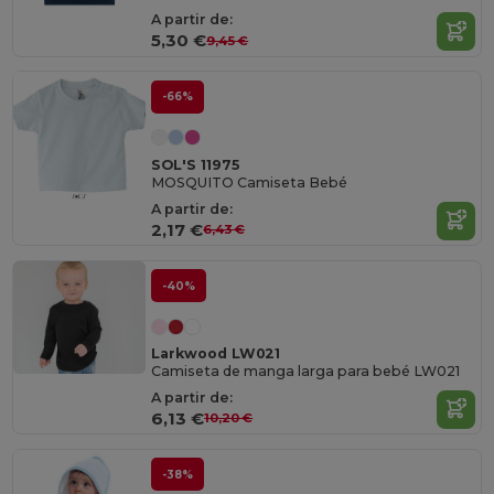
A partir de:
5,30 €
9,45 €
-66%
SOL'S 11975
MOSQUITO Camiseta Bebé
A partir de:
2,17 €
6,43 €
-40%
Larkwood LW021
Camiseta de manga larga para bebé LW021
A partir de:
6,13 €
10,20 €
-38%