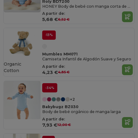
Roly BD7200
HONEY Body de bebé con manga corta de punto liso
A partir de:
5,68 €
6,52 €
-13%
Mumbles MM071
Camiseta Infantil de Algodón Suave y Seguro
Organic
A partir de:
Cotton
4,23 €
4,85 €
-34%
+2
Babybugz BZ030
Body de bebé orgánico de manga larga
A partir de:
7,93 €
12,00 €