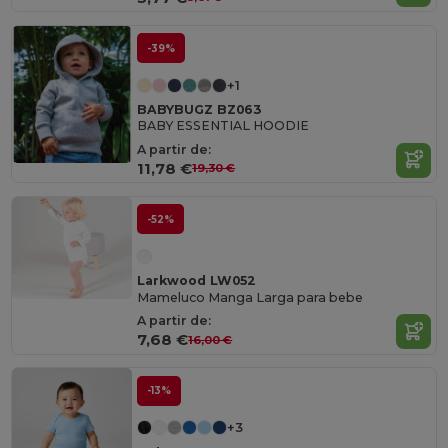
-39%
+1
BABYBUGZ BZ063
BABY ESSENTIAL HOODIE
A partir de:
11,78 €
19,30 €
-52%
Larkwood LW052
Mameluco Manga Larga para bebe
A partir de:
7,68 €
16,00 €
-13%
+3