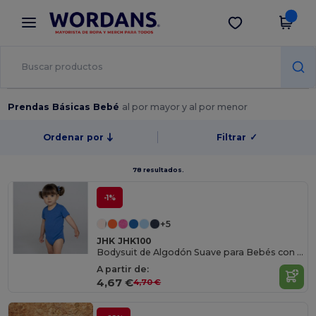
×
App de Wordans
Descargar app
¡Mejores precios en app!
Prendas Básicas Bebé
al por mayor y al por menor
Ordenar por
Filtrar
✓
78 resultados.
-1%
+5
JHK JHK100
Bodysuit de Algodón Suave para Bebés con Broches
A partir de:
4,67 €
4,70 €