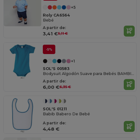
+5
Roly CA6564
Bebé
A partir de:
3,41 €
5,11 €
-5%
+1
SOL'S 00583
Bodysuit Algodón Suave para Bebés BAMBINO
A partir de:
6,00 €
6,35 €
SOL'S 01211
Babib Babero De Bebé
A partir de:
4,48 €