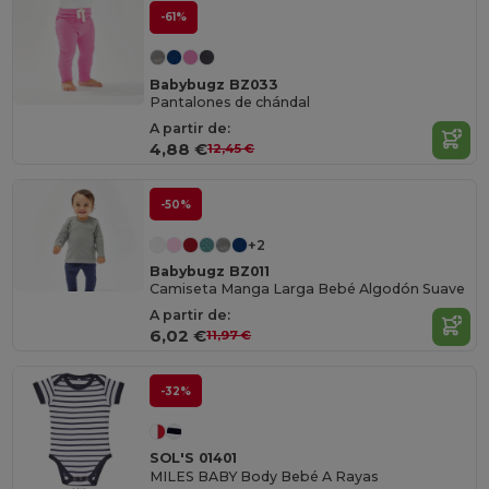
-61%
Babybugz BZ033
Pantalones de chándal
A partir de:
4,88 €
12,45 €
-50%
+2
Babybugz BZ011
Camiseta Manga Larga Bebé Algodón Suave
A partir de:
6,02 €
11,97 €
-32%
SOL'S 01401
MILES BABY Body Bebé A Rayas