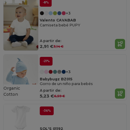
-8%
+3
Valento CAVABAB
Camiseta bebé PUPY
A partir de:
2,91 €
3,14 €
-21%
+3
Babybugz BZ015
Gorro de un niño para bebés
Organic
A partir de:
Cotton
5,23 €
6,59 €
-36%
SOL'S 01192