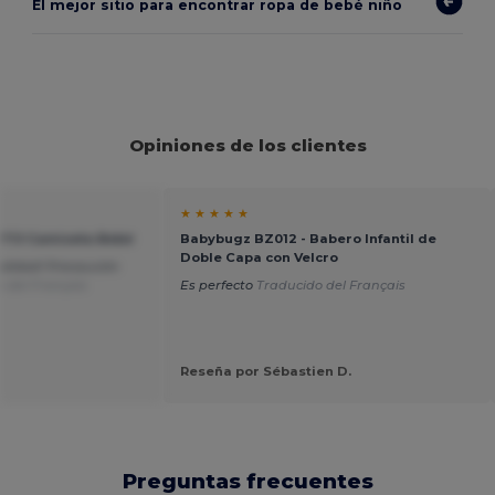
El mejor sitio para encontrar ropa de bebé niño
Opiniones de los clientes
★ ★ ★ ★ ★
UITO Camiseta Bebé
Babybugz BZ012 - Babero Infantil de
Doble Capa con Velcro
alidad! Precaución
 del Français
Es perfecto
Traducido del Français
Reseña por Sébastien D.
Preguntas frecuentes