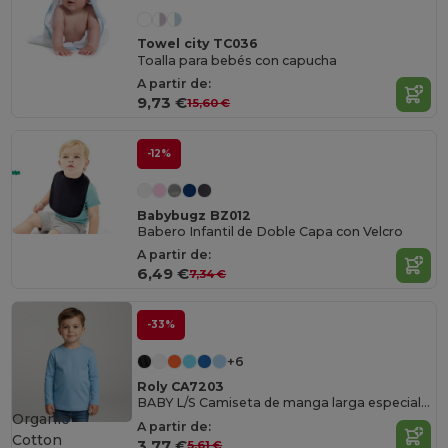
Towel city TC036
Toalla para bebés con capucha
A partir de:
9,73 €
15,60 €
-12%
Babybugz BZ012
Babero Infantil de Doble Capa con Velcro
A partir de:
6,49 €
7,34 €
-33%
+6
Roly CA7203
BABY L/S Camiseta de manga larga especial para bebé
Organic
A partir de:
Cotton
3,77 €
5,61 €