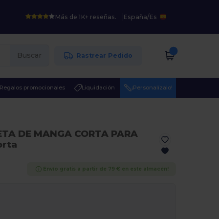
Más de 1K+ reseñas.
España
/
Es
Buscar
Rastrear Pedido
Regalos promocionales
Liquidación
¡Personalízalo!
ETA DE MANGA CORTA PARA
orta
Envío gratis a partir de 79 € en este almacén!