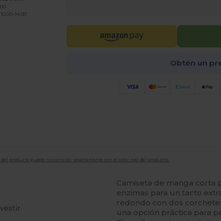
200
 10:00–14:00
Obtén un pr
en del producto puede no coincidir exactamente con el color real del producto.
Camiseta de manga corta 
enzimas para un tacto extr
redondo con dos corchetes e
vestir
una opción práctica para pa