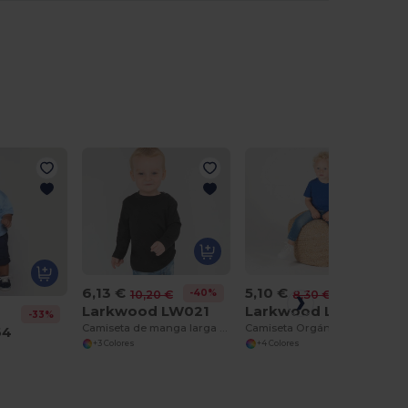
6,13 €
5,10 €
-40%
-39%
10,20 €
8,30 €
Larkwood LW021
Larkwood LW620
-33%
Camiseta de manga larga para bebé LW021
Camiseta Orgánica Larkwood para Bebés y Niños
64
+3 Colores
+4 Colores