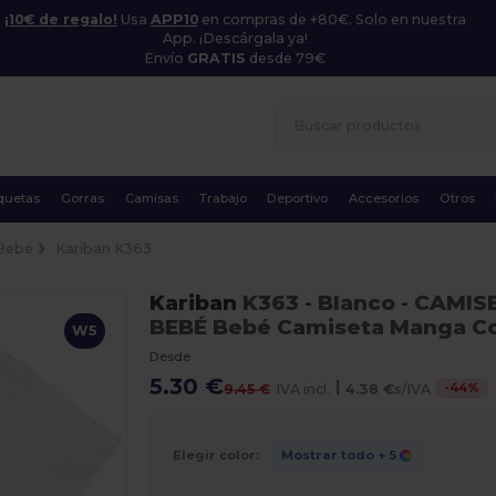
¡10€ de regalo!
Usa
APP10
en compras de +80€. Solo en nuestra
App. ¡Descárgala ya!
Envío
GRATIS
desde 79€
quetas
Gorras
Camisas
Trabajo
Deportivo
Accesorios
Otros
Bebé
Kariban K363
Kariban
K363
- Blanco
- CAMIS
BEBÉ Bebé Camiseta Manga C
W5
Desde
5.30 €
|
-
44
%
9.45 €
IVA incl.
4.38 €
s/IVA
Elegir color:
Mostrar todo
+ 5