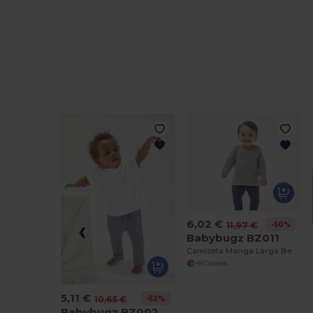
6,02 €
-50%
11,97 €
Babybugz BZ011
Camiseta Manga Larga Bebé Algodón Suave
+8 Colores
5,11 €
-52%
10,65 €
Babybugz BZ002