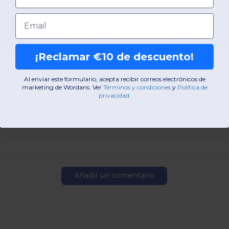
Email
3M
6M
9M
12M
18M
24M
24M
03M
06M
¡Reclamar €10 de descuento!
W5
Francia
W1
Francia
Al enviar este formulario, acepta recibir correos electrónicos de
marketing de Wordans. Ver
​
Términos y condiciones
​
y
Política de
Ver artículo
Ver artí
privacidad
.
Añadir un comentario