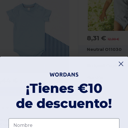
8,31 €
12,00 €
Neutral O11030
Algodón
7,44 €
-39%
12,10 €
220 gsm
¡Tienes €10
ariban K831
de descuento!
BODY DE MANGA CORTA PARA BEBÉ
angas cortas
Nombre
80 gsm