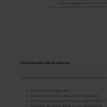
Contacto
venta@wordans.es
O
930 410 
Lunes – jueves: 10:00–13:00 y 14:00–17:30 Viernes:
Descripción del producto
Tenga en cuenta que, debido a la calibración de la pantalla, el color de la imag
Material 100% algodón
Lavado enzimático para mayor suavidad
Dos corchetes en el hombro para facilitar el 
Acabado de doble aguja en los dobladillos