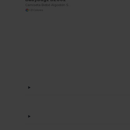
Camiseta Bebé Algodón Suave y Cómoda
+21 Colores