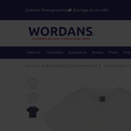
Solicitar Presupuesto
|
Entrega en 24-48h
Marcas
Camisetas
Sudaderas
Bolsas
Polos
Cha
Inicio
Ropa básica | Complementos
Camisetas