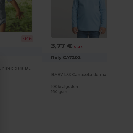
-31%
3,77 €
-33%
5,61 €
Roly CA7203
Bodysuit Orgánico Unisex para Bebés
BABY L/S Camiseta de manga larga especial para bebé
100% algodón
160 gsm