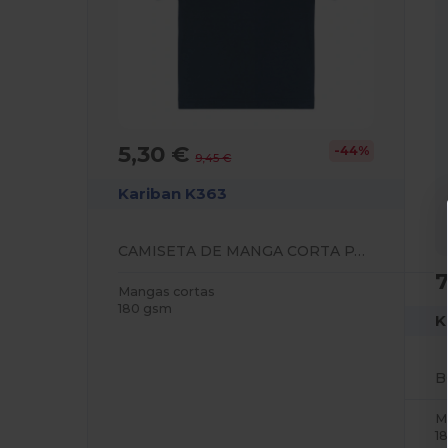
5,30 €
-44%
9,45 €
Kariban K363
CAMISETA DE MANGA CORTA PARA BEBÉ
Mangas cortas
180 gsm
K
M
1