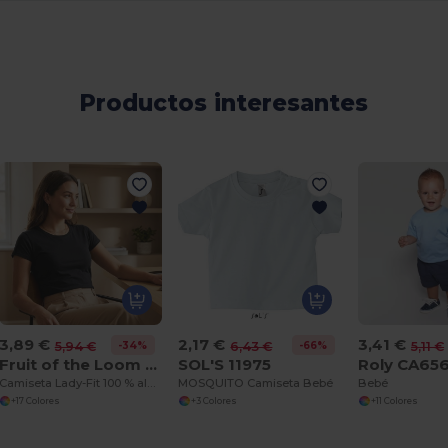
Productos interesantes
3,89 €
2,17 €
3,41 €
-34%
-66%
5,94 €
6,43 €
5,11 €
Fruit of the Loom 61-372-0
SOL'S 11975
Roly CA65
Camiseta Lady-Fit 100 % algodón para mujer
MOSQUITO Camiseta Bebé
Bebé
+17 Colores
+3 Colores
+11 Colores