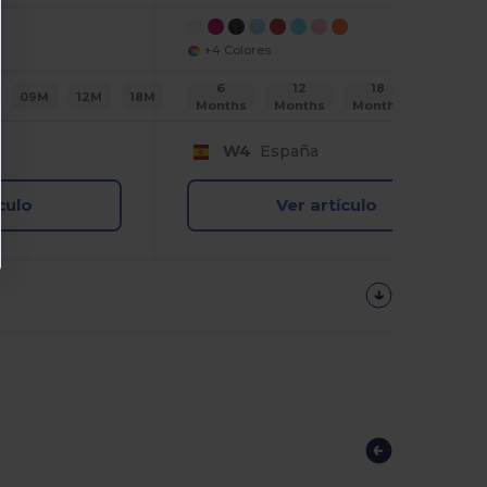
+4 Colores
6
12
18
2
09M
12M
18M
Months
Months
Months
Years
W4
España
culo
Ver artículo