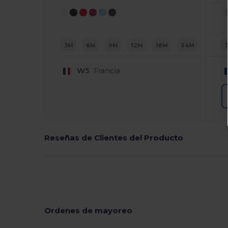
3M
6M
9M
12M
18M
24M
W5
Francia
Reseñas de Clientes del Producto
Ordenes de mayoreo