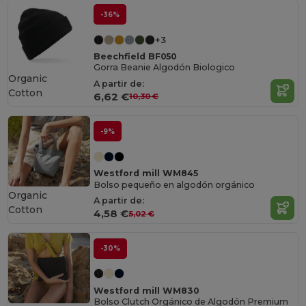
-36%
+3
Beechfield BF050
Gorra Beanie Algodón Biologico
Organic
A partir de:
Cotton
6,62 €
10,30 €
-9%
Westford mill WM845
Bolso pequeño en algodón orgánico
Organic
A partir de:
Cotton
4,58 €
5,02 €
-30%
Westford mill WM830
Bolso Clutch Orgánico de Algodón Premium