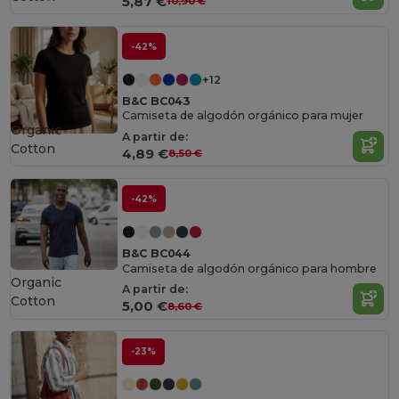
5,87 €
10,90 €
-42%
+12
B&C BC043
Camiseta de algodón orgánico para mujer
Organic
A partir de:
Cotton
4,89 €
8,50 €
-42%
B&C BC044
Camiseta de algodón orgánico para hombre
Organic
A partir de:
Cotton
5,00 €
8,60 €
-23%