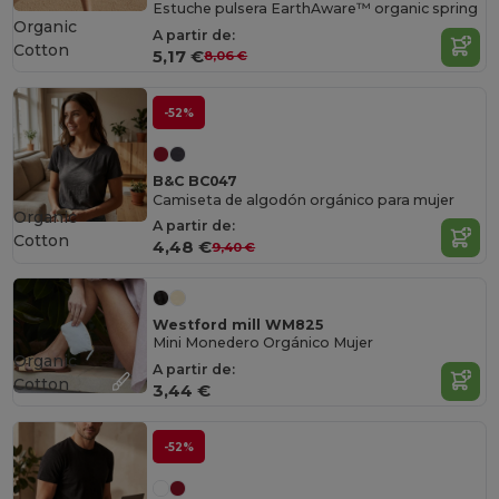
Estuche pulsera EarthAware™ organic spring
Organic
A partir de:
Cotton
5,17 €
8,06 €
-52%
B&C BC047
Camiseta de algodón orgánico para mujer
Organic
A partir de:
Cotton
4,48 €
9,40 €
Westford mill WM825
Mini Monedero Orgánico Mujer
Organic
A partir de:
Cotton
3,44 €
-52%