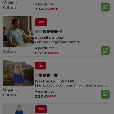
Organic
A partir de:
Cotton
3,44 €
4,92 €
-38%
+6
Russell RU108M
Camiseta orgánica hombre
Organic
A partir de:
Cotton
6,52 €
10,60 €
-12%
Westford mill WM265
Maxi bolso de compras en algodón orgánico
Organic
A partir de:
Cotton
5,35 €
6,10 €
-39%