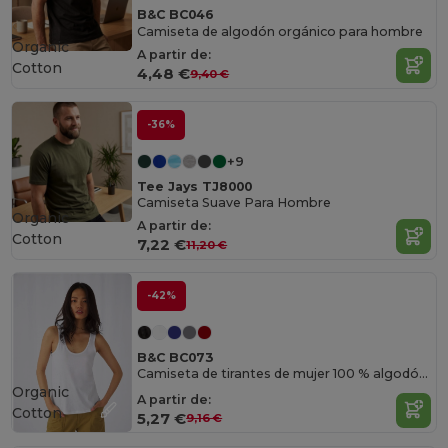
B&C BC046
Camiseta de algodón orgánico para hombre
Organic
A partir de:
Cotton
4,48 €
9,40 €
-36%
+9
Tee Jays TJ8000
Camiseta Suave Para Hombre
Organic
A partir de:
Cotton
7,22 €
11,20 €
-42%
B&C BC073
Camiseta de tirantes de mujer 100 % algodón orgánico
Organic
A partir de:
Cotton
5,27 €
9,16 €