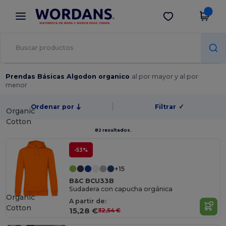
×
App de Wordans
Descargar app
¡Mejores precios en app!
Prendas Básicas Algodon organico
al por mayor y al por
menor
Ordenar por
Filtrar
✓
Organic
Cotton
82 resultados.
-53%
+15
B&C BCU33B
Sudadera con capucha orgánica
Organic
A partir de:
Cotton
15,28 €
32,54 €