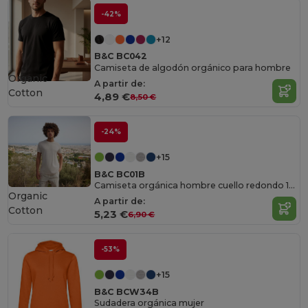
-42%
+12
B&C BC042
Camiseta de algodón orgánico para hombre
Organic
A partir de:
Cotton
4,89 €
8,50 €
-24%
+15
B&C BC01B
Camiseta orgánica hombre cuello redondo 150
Organic
A partir de:
Cotton
5,23 €
6,90 €
-53%
+15
B&C BCW34B
Sudadera orgánica mujer