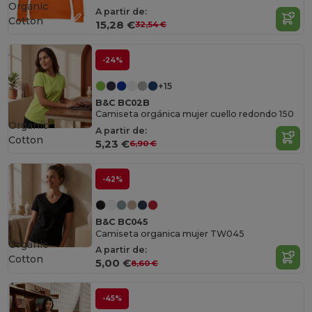
Organic
A partir de:
Cotton
15,28 €
32,54 €
-24%
+15
B&C BC02B
Camiseta orgánica mujer cuello redondo 150
Organic
A partir de:
Cotton
5,23 €
6,90 €
-42%
B&C BC045
Camiseta organica mujer TW045
Organic
A partir de:
Cotton
5,00 €
8,60 €
-45%