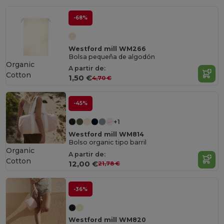
-68%
Westford mill WM266
Bolsa pequeña de algodón
Organic
A partir de:
Cotton
1,50 €
4,70 €
-45%
+1
Westford mill WM814
Bolso organic tipo barril
Organic
A partir de:
Cotton
12,00 €
21,78 €
-36%
Westford mill WM820