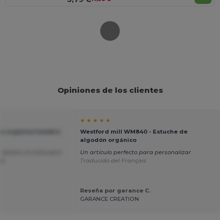
Opiniones de los clientes
★ ★ ★ ★ ★
ta orgánica hombre
Westford mill WM840 - Estuche de
algodón orgánico
 verano, el unico pero
Un artículo perfecto para personalizar
or
Traducido del Français
Reseña por garance C.
GARANCE CREATION