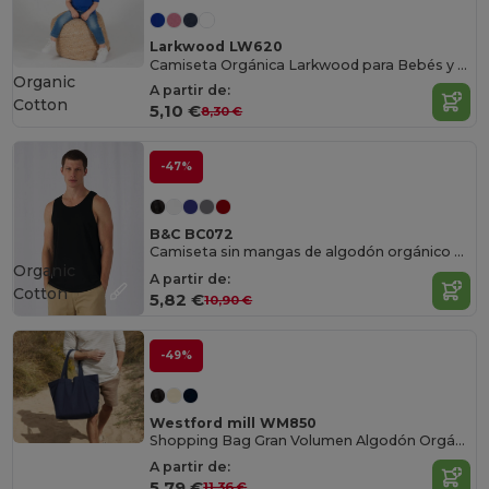
Larkwood LW620
Camiseta Orgánica Larkwood para Bebés y Niños
Organic
A partir de:
Cotton
5,10 €
8,30 €
-47%
B&C BC072
Camiseta sin mangas de algodón orgánico para hombre
Organic
A partir de:
Cotton
5,82 €
10,90 €
-49%
Westford mill WM850
Shopping Bag Gran Volumen Algodón Orgánico
A partir de:
5,79 €
11,36 €