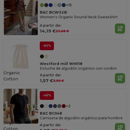
+15
B&C BCW32B
Women's Organic Round Neck Sweatshirt
Organic
A partir de:
Cotton
14,19 €
25,68 €
-60%
Westford mill WM118
Estuche de algodón orgánico con cordón
Organic
A partir de:
Cotton
1,57 €
3,90 €
-46%
+2
B&C BC048
Camiseta de algodón orgánico para hombre
Organic
A partir de:
Cotton