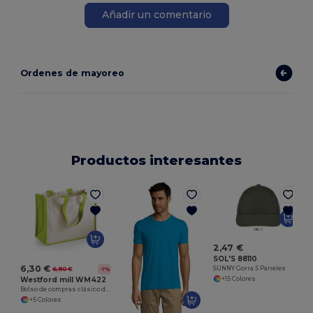
Añadir un comentario
Ordenes de mayoreo
Productos interesantes
2,47 €
SOL'S 88110
6,30 €
SUNNY Gorra 5 Paneles
6,80 €
-7%
+15 Colores
Westford mill WM422
Bolso de compras clásico de arpillera
+5 Colores