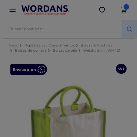
×
App de Wordans
Descargar app
¡Mejores precios en app!
Inicio
Ropa básica | Complementos
Bolsas & Mochilas
Bolsas de compra
Bolsas de tela
Westford mill WM421
W1
Enviado en