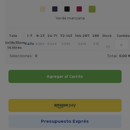
Verde manzana
1-7
8-23
24-71
72-143
144-287
288 +
Más
Talla
Stock
Cantida
+
30x19x30cm.
7.47
6.96
6.44
5.93
5.41
5.15
€
€
€
€
€
€
121
14 litres
Selecciones:
0
Total:
0.00 
Agregar al Carrito
¡Personalízalo!
Presupuesto Exprés