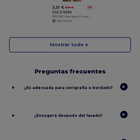
3,51 €
3,94 €
-11%
SOL'S 11380
REGENT Camiseta Unisex Cuello Redondo
+50 Colores
Mostrar todo
Preguntas frecuentes
¿Es adecuada para serigrafía o bordado?
¿Encogerá después del lavado?