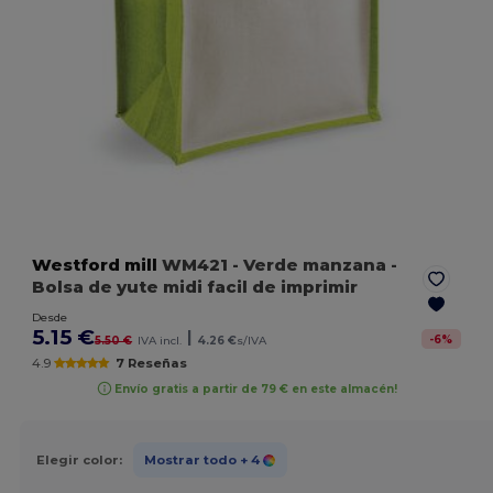
Westford mill
WM421
- Verde manzana
-
Bolsa de yute midi facil de imprimir
Desde
5.15 €
|
-
6
%
5.50 €
IVA incl.
4.26 €
s/IVA
4.9
7 Reseñas
Envío gratis a partir de 79 € en este almacén!
Elegir color:
Mostrar todo
+ 4