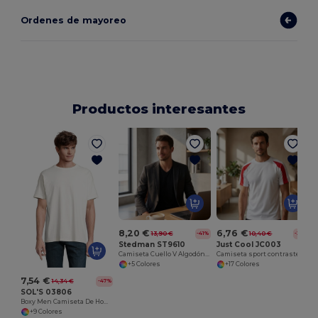
Ordenes de mayoreo
Productos interesantes
8,20 €
6,76 €
13,90 €
10,40 €
-41%
-35%
Stedman ST9610
Just Cool JC003
Camiseta Cuello V Algodón Elástico Premium
Camiseta sport contraste
+5 Colores
+17 Colores
7,54 €
14,34 €
-47%
SOL'S 03806
Boxy Men Camiseta De Hombre Oversize
+9 Colores