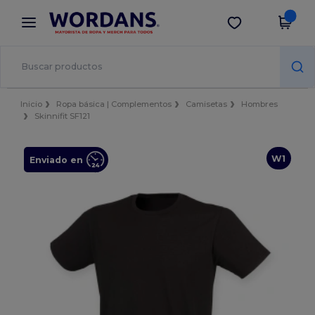
×
App de Wordans
Descargar app
¡Mejores precios en app!
Inicio
Ropa básica | Complementos
Camisetas
Hombres
Skinnifit SF121
W1
Enviado en