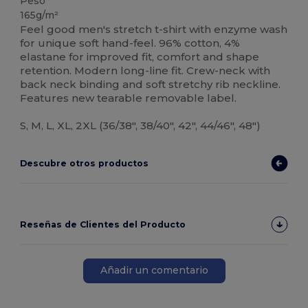
Peso
165g/m²
Feel good men's stretch t-shirt with enzyme wash
for unique soft hand-feel. 96% cotton, 4%
elastane for improved fit, comfort and shape
retention. Modern long-line fit. Crew-neck with
back neck binding and soft stretchy rib neckline.
Features new tearable removable label.
S, M, L, XL, 2XL (36/38", 38/40", 42", 44/46", 48")
Descubre otros productos
Reseñas de Clientes del Producto
Añadir un comentario