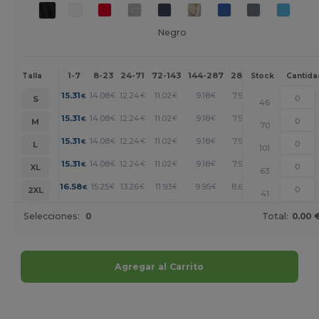
Negro
1-7
8-23
24-71
72-143
144-287
288 +
Más
Talla
Stock
Cantida
+
15.31
14.08
12.24
11.02
9.18
7.96
€
€
€
€
€
€
S
46
+
15.31
14.08
12.24
11.02
9.18
7.96
€
€
€
€
€
€
M
70
+
15.31
14.08
12.24
11.02
9.18
7.96
€
€
€
€
€
€
L
101
+
15.31
14.08
12.24
11.02
9.18
7.96
€
€
€
€
€
€
XL
63
+
16.58
15.25
13.26
11.93
9.95
8.62
€
€
€
€
€
€
2XL
41
Selecciones:
0
Total:
0.00 
Agregar al Carrito
¡Personalízalo!