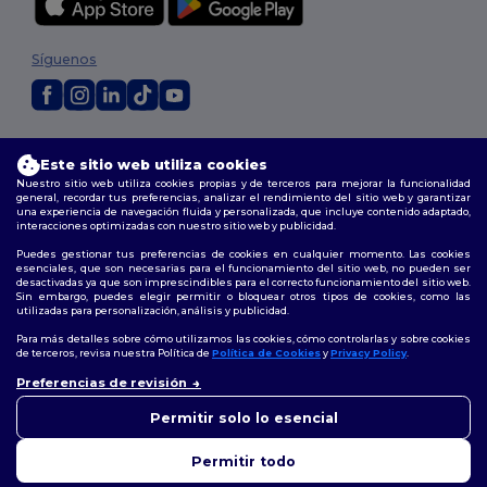
Síguenos
2026. Todos los derechos reservados
Este sitio web utiliza cookies
Términos y Condiciones
|
Política de personalización
|
Política de
Privacidad
|
Política de Cookies
|
Mapa del sitio
Nuestro sitio web utiliza cookies propias y de terceros para mejorar la funcionalidad
general, recordar tus preferencias, analizar el rendimiento del sitio web y garantizar
una experiencia de navegación fluida y personalizada, que incluye contenido adaptado,
interacciones optimizadas con nuestro sitio web y publicidad.
Madrid
|
Barcelona
|
Valencia
|
Seville
|
Zaragoza
|
Málaga
|
Murcia
|
Palma
|
Bilbao
|
Alicante
Puedes gestionar tus preferencias de cookies en cualquier momento. Las cookies
esenciales, que son necesarias para el funcionamiento del sitio web, no pueden ser
desactivadas ya que son imprescindibles para el correcto funcionamiento del sitio web.
Sin embargo, puedes elegir permitir o bloquear otros tipos de cookies, como las
utilizadas para personalización, análisis y publicidad.
Para más detalles sobre cómo utilizamos las cookies, cómo controlarlas y sobre cookies
de terceros, revisa nuestra Política de
Política de Cookies
y
Privacy Policy
.
👋
Hola
Preferencias de revisión
Si tienes dudas o preguntas,
puedes escribirnos en
Permitir solo lo esencial
cualquier momento. Nuestro
chatbot está aquí para
Permitir todo
ayudarte.