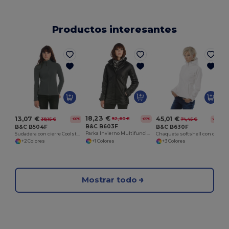
Productos interesantes
18,23 €
13,07 €
45,01 €
52,60 €
38,15 €
74,45 €
-65%
-66%
-40%
B&C B603F
B&C B504F
B&C B630F
Parka Invierno Multifuncional Confort
Sudadera con cierre Coolstar
Chaqueta softshell con capucha
+1 Colores
+2 Colores
+3 Colores
Mostrar todo