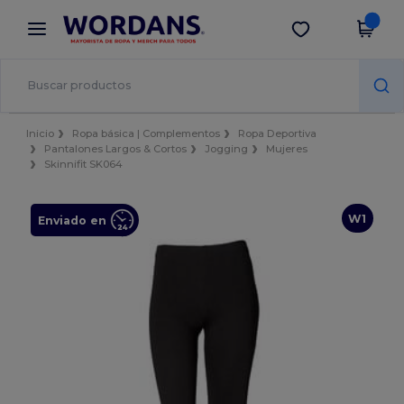
×
App de Wordans
Descargar app
¡Mejores precios en app!
Inicio
Ropa básica | Complementos
Ropa Deportiva
Pantalones Largos & Cortos
Jogging
Mujeres
Skinnifit SK064
W1
Enviado en