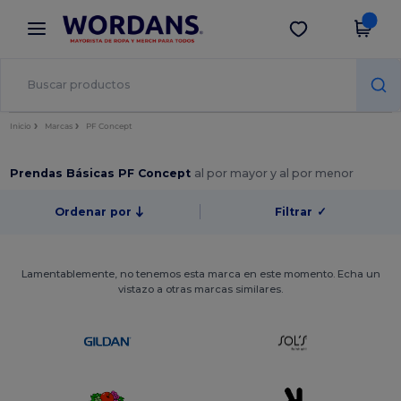
×
App de Wordans
Descargar app
¡Mejores precios en app!
Inicio
Marcas
PF Concept
Prendas Básicas PF Concept
al por mayor y al por menor
Ordenar por
Filtrar
✓
Lamentablemente, no tenemos esta marca en este momento. Echa un
vistazo a otras marcas similares.