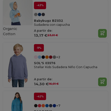
-43%
Babybugz BZ032
Sudadera con capucha
Organic
A partir de:
Cotton
13,17 €
23,01 €
-11%
+2
SOL'S 03576
Stellar Kids Sudadera Niño Con Capucha
A partir de:
14,30 €
16,01 €
-42%
+7