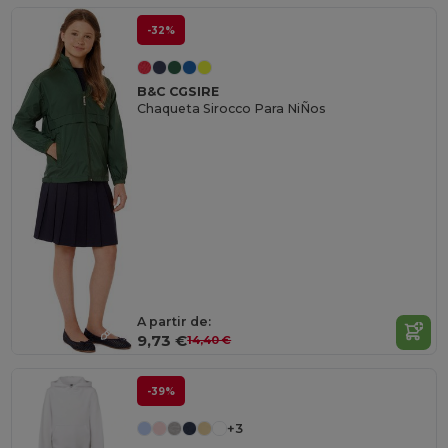
-32%
B&C CGSIRE
Chaqueta Sirocco Para NiÑos
A partir de:
9,73 €
14,40 €
-39%
+3