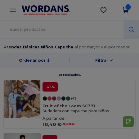
×
App de Wordans
Descargar app
¡Mejores precios en app!
Prendas Básicas Niños Capucha
al por mayor y al por menor
Ordenar por
Filtrar
✓
29 resultados.
-46%
+11
Fruit of the Loom SC371
Sudadera con capucha para niños
A partir de:
10,40 €
19,20 €