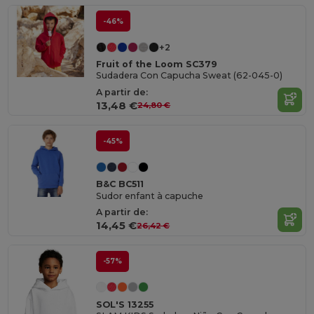
-46%
+2
Fruit of the Loom SC379
Sudadera Con Capucha Sweat (62-045-0)
A partir de:
13,48 €
24,80 €
-45%
B&C BC511
Sudor enfant à capuche
A partir de:
14,45 €
26,42 €
-57%
SOL'S 13255