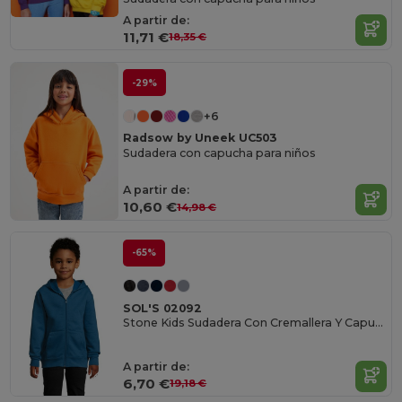
A partir de:
11,71 €
18,35 €
-29%
+6
Radsow by Uneek UC503
Sudadera con capucha para niños
A partir de:
10,60 €
14,98 €
-65%
SOL'S 02092
Stone Kids Sudadera Con Cremallera Y Capucha
A partir de:
6,70 €
19,18 €