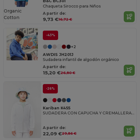
B&C BC301
Chaqueta Sirocco para Niños
Organic
A partir de:
Cotton
9,73 €
16,72 €
-43%
+2
AWDIS JH201J
Sudadera infantil de algodón orgánico
A partir de:
15,20 €
26,80 €
-26%
Kariban K455
SUDADERA CON CAPUCHA Y CREMALLERA PARA NIÑO
A partir de:
22,09 €
29,86 €