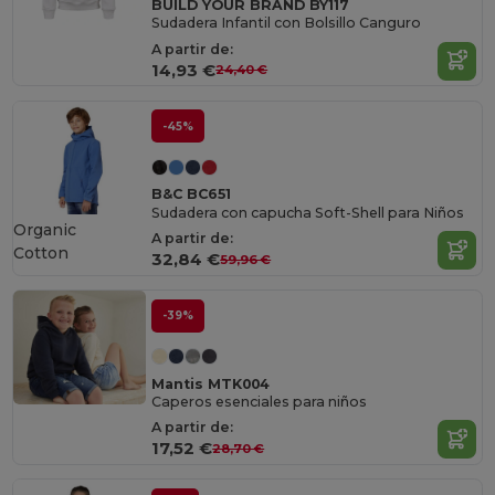
BUILD YOUR BRAND BY117
Sudadera Infantil con Bolsillo Canguro
A partir de:
14,93 €
24,40 €
-45%
B&C BC651
Sudadera con capucha Soft-Shell para Niños
Organic
A partir de:
Cotton
32,84 €
59,96 €
-39%
Mantis MTK004
Caperos esenciales para niños
A partir de:
17,52 €
28,70 €