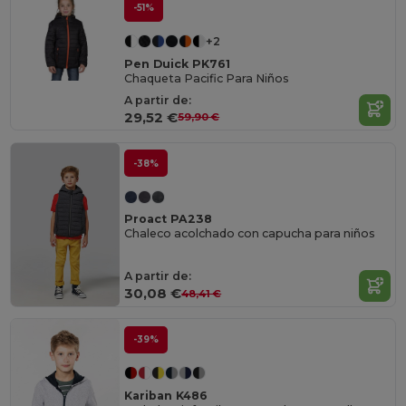
-51%
+2
Pen Duick PK761
Chaqueta Pacific Para Niños
A partir de:
29,52 €
59,90 €
-38%
Proact PA238
Chaleco acolchado con capucha para niños
A partir de:
30,08 €
48,41 €
-39%
Kariban K486