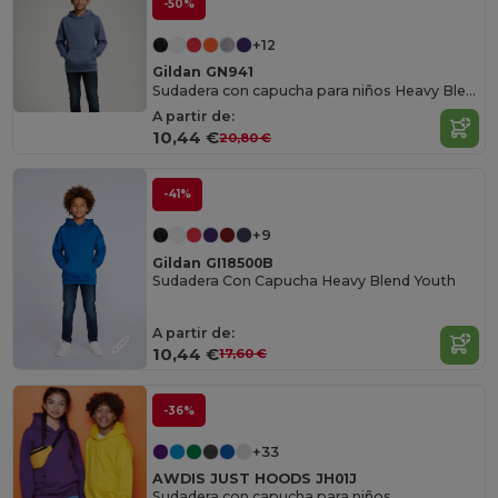
-50%
+12
Gildan GN941
Sudadera con capucha para niños Heavy Blend
A partir de:
10,44 €
20,80 €
-41%
+9
Gildan GI18500B
Sudadera Con Capucha Heavy Blend Youth
A partir de:
10,44 €
17,60 €
-36%
+33
AWDIS JUST HOODS JH01J
Sudadera con capucha para niños