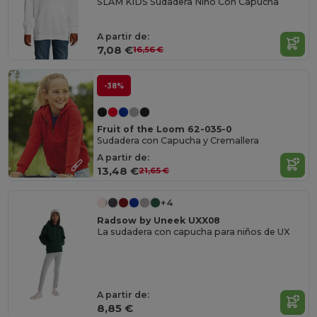
SLAM KIDS Sudadera Niño Con Capucha
A partir de:
7,08 €
16,56 €
-38%
Fruit of the Loom 62-035-0
Sudadera con Capucha y Cremallera
A partir de:
13,48 €
21,65 €
+4
Radsow by Uneek UXX08
La sudadera con capucha para niños de UX
A partir de:
8,85 €