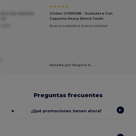
★ ★ ★ ★ ★
dera con capucha
Gildan GI18500B - Sudadera Con
end
Capucha Heavy Blend Youth
LIDAD
Buena sudadera buena calidad
S.
Reseña por Nagore A.
Preguntas frecuentes
¿Qué promociones tienen ahora?