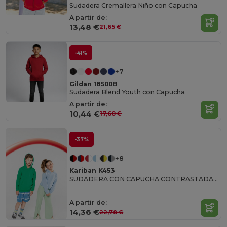
Sudadera Cremallera Niño con Capucha
A partir de:
13,48 €
21,65 €
-41%
+7
Gildan 18500B
Sudadera Blend Youth con Capucha
A partir de:
10,44 €
17,60 €
-37%
+8
Kariban K453
SUDADERA CON CAPUCHA CONTRASTADA PARA NIÑO
A partir de:
14,36 €
22,78 €