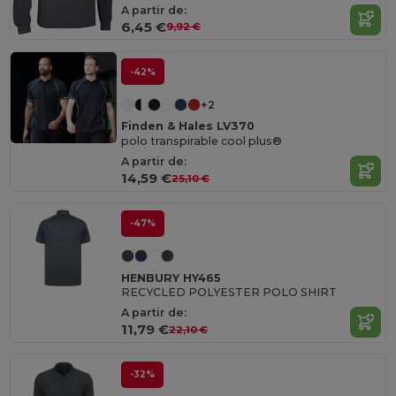
A partir de:
6,45 €
9,92 €
-42%
+2
Finden & Hales LV370
polo transpirable cool plus®
A partir de:
14,59 €
25,10 €
-47%
HENBURY HY465
RECYCLED POLYESTER POLO SHIRT
A partir de:
11,79 €
22,10 €
-32%