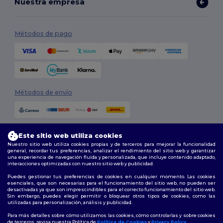
Nuestra empresa
Métodos de pago
Métodos de envío
Este sitio web utiliza cookies
Nuestro sitio web utiliza cookies propias y de terceros para mejorar la funcionalidad
general, recordar tus preferencias, analizar el rendimiento del sitio web y garantizar
una experiencia de navegación fluida y personalizada, que incluye contenido adaptado,
interacciones optimizadas con nuestro sitio web y publicidad.
Síguenos
Puedes gestionar tus preferencias de cookies en cualquier momento. Las cookies
esenciales, que son necesarias para el funcionamiento del sitio web, no pueden ser
desactivadas ya que son imprescindibles para el correcto funcionamiento del sitio web.
Sin embargo, puedes elegir permitir o bloquear otros tipos de cookies, como las
utilizadas para personalización, análisis y publicidad.
2026. Todos los derechos reservados
Términos y Condiciones
|
Política de personalización
|
Política de
Para más detalles sobre cómo utilizamos las cookies, cómo controlarlas y sobre cookies
Privacidad
|
Política de Cookies
|
Mapa del sitio
de terceros, revisa nuestra Política de
Política de Cookies
y
Privacy Policy
.