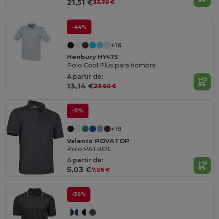
21,51 €
33,70 €
-44%
+16
Henbury HY475
Polo Cool Plus para hombre
A partir de:
13,14 €
23,60 €
-31%
+19
Valento POVATOP
Polo PATROL
A partir de:
5,03 €
7,26 €
-36%