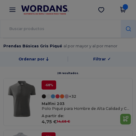
×
App de Wordans
Descargar app
¡Mejores precios en app!
Prendas Básicas Gris Piqué
al por mayor y al por menor
Ordenar por
Filtrar
✓
28 resultados.
-68%
+32
Malfini 203
Polo Piqué para Hombre de Alta Calidad y Confort
A partir de:
4,75 €
14,68 €