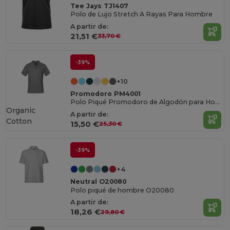
Tee Jays TJ1407
Polo de Lujo Stretch A Rayas Para Hombre
A partir de:
21,51 €
33,70 €
-39%
+10
Promodoro PM4001
Polo Piqué Promodoro de Algodón para Hombre
Organic
A partir de:
Cotton
15,50 €
25,30 €
-39%
+4
Neutral O20080
Polo piqué de hombre O20080
A partir de:
18,26 €
29,80 €