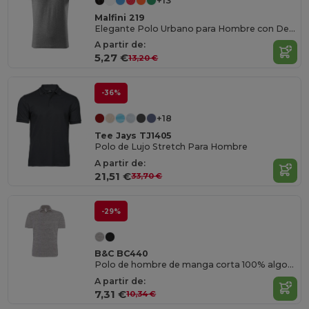
+13
Malfini 219
Elegante Polo Urbano para Hombre con Detalles
A partir de:
5,27 €
13,20 €
-36%
+18
Tee Jays TJ1405
Polo de Lujo Stretch Para Hombre
A partir de:
21,51 €
33,70 €
-29%
B&C BC440
Polo de hombre de manga corta 100% algodón
A partir de:
7,31 €
10,34 €