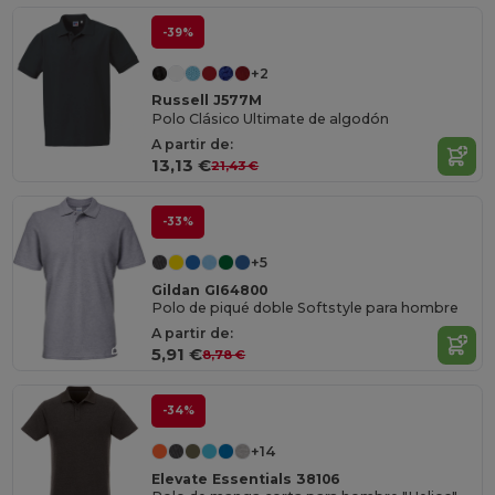
-39%
+2
Russell J577M
Polo Clásico Ultimate de algodón
A partir de:
13,13 €
21,43 €
-33%
+5
Gildan GI64800
Polo de piqué doble Softstyle para hombre
A partir de:
5,91 €
8,78 €
-34%
+14
Elevate Essentials 38106