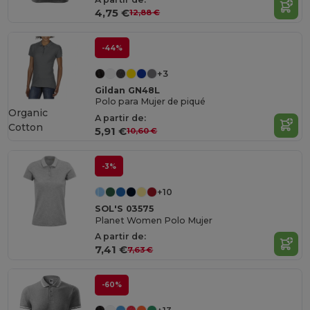
4,75 €
12,88 €
-44%
+3
Gildan GN48L
Polo para Mujer de piqué
Organic
A partir de:
Cotton
5,91 €
10,60 €
-3%
+10
SOL'S 03575
Planet Women Polo Mujer
A partir de:
7,41 €
7,63 €
-60%