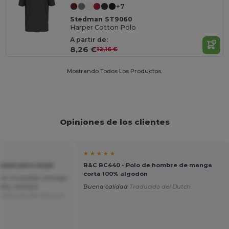
+7
Stedman ST9060
Harper Cotton Polo
A partir de:
8,26 €
12,16 €
Mostrando Todos Los Productos.
Opiniones de los clientes
★ ★ ★ ★ ★
 piqué para mujer
B&C BC440 - Polo de hombre de manga
corta 100% algodón
con mi pedido, entrega
alta, siempre
Buena calidad
Traducido del Dutch
Traducido del Deutsch