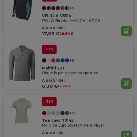
+7
VELILLA V5514
POLO Bicolor MANGA LARGA
A partir de:
17,03 €
28,50 €
-63%
+5
Malfini 221
Piqué ls polo camisa gentles
A partir de:
6,30 €
17,24 €
-36%
+15
Tee Jays TJ145
Polo de Lujo Stretch Para Mujer
A partir de: