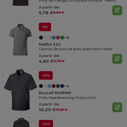
Polo de manga corta para hombre "Helios"
A partir de:
5,78 €
8,80 €
-51%
+8
Malfini 222
Camisa de polo de polo para niños niños
A partir de:
4,82 €
9,76 €
-43%
+4
Russell RU599M
Polo Heardwearing Polycotton
A partir de:
10,20 €
17,95 €
-40%