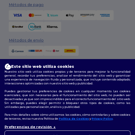
Métodos de pago
Métodos de envío
Este sitio web utiliza cookies
Nuestro sitio web utiliza cookies propias y de terceros para mejorar la funcionalidad
general, recordar tus preferencias, analizar el rendimiento del sitio web y garantizar
una experiencia de navegación fluida y personalizada, que incluye contenido adaptado,
interacciones optimizadas con nuestro sitio web y publicidad.
Síguenos
Puedes gestionar tus preferencias de cookies en cualquier momento. Las cookies
esenciales, que son necesarias para el funcionamiento del sitio web, no pueden ser
desactivadas ya que son imprescindibles para el correcto funcionamiento del sitio web.
Sin embargo, puedes elegir permitir o bloquear otros tipos de cookies, como las
utilizadas para personalización, análisis y publicidad.
2026. Todos los derechos reservados
Términos y Condiciones
|
Política de personalización
|
Política de
Para más detalles sobre cómo utilizamos las cookies, cómo controlarlas y sobre cookies
Privacidad
|
Política de Cookies
|
Mapa del sitio
de terceros, revisa nuestra Política de
Política de Cookies
y
Privacy Policy
.
👋
Hola
Preferencias de revisión
Si tienes dudas o preguntas,
Madrid
|
Barcelona
|
Valencia
|
Seville
|
Zaragoza
|
Málaga
|
Murcia
|
puedes escribirnos en