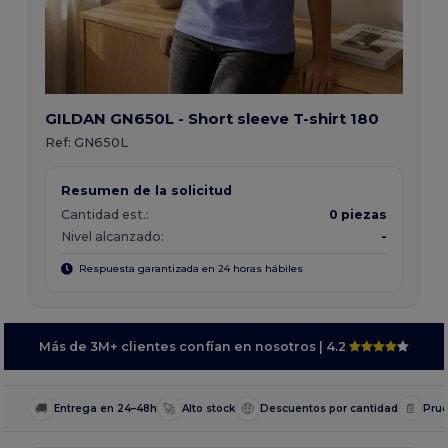
GILDAN GN650L - Short sleeve T-shirt 180
Ref:
GN650L
Resumen de la solicitud
Cantidad est.:
0 piezas
Nivel alcanzado:
-
Respuesta garantizada en 24 horas hábiles
Más de 3M+ clientes confían en nosotros
| 4.2
🚚
🚀
🤑
📄
Entrega en 24–48h
Alto stock
Descuentos por cantidad
Prue