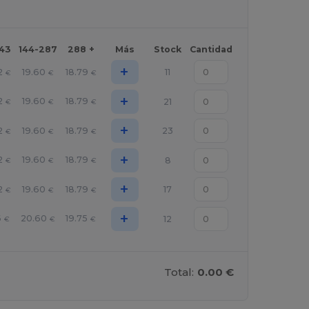
143
144-287
288 +
Más
Stock
Cantidad
+
2
19.60
18.79
11
€
€
€
+
2
19.60
18.79
21
€
€
€
+
2
19.60
18.79
23
€
€
€
+
2
19.60
18.79
8
€
€
€
+
2
19.60
18.79
17
€
€
€
+
6
20.60
19.75
12
€
€
€
Total:
0.00 €