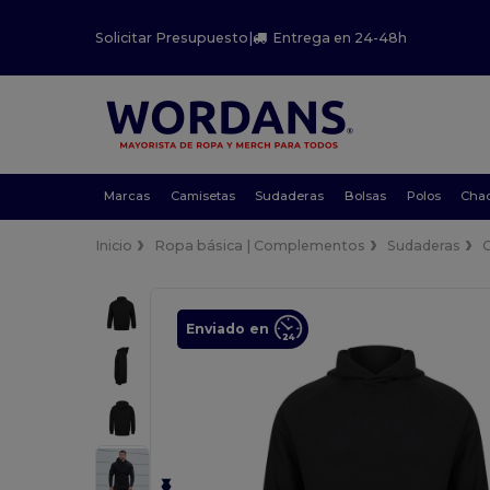
Solicitar Presupuesto
|
Entrega en 24-48h
Marcas
Camisetas
Sudaderas
Bolsas
Polos
Cha
Inicio
Ropa básica | Complementos
Sudaderas
Enviado en