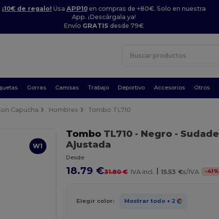
¡10€ de regalo!
Usa
APP10
en compras de +80€. Solo en nuestra
App. ¡Descárgala ya!
Envío
GRATIS
desde 79€
quetas
Gorras
Camisas
Trabajo
Deportivo
Accesorios
Otros
Con Capucha
Hombres
Tombo TL710
Tombo
TL710
- Negro
- Sudade
Ajustada
W1
Desde
18.79 €
|
-
41
31.80 €
IVA incl.
15.53 €
s/IVA
Elegir color:
Mostrar todo
+ 2