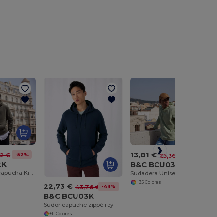
13,81 €
-52%
92 €
-46%
25,36 €
2K
B&C BCU03W
Sudadera con capucha King
Sudadera Unisex Urbana con Bolsillo Canguro
+35 Colores
22,73 €
-48%
43,76 €
B&C BCU03K
Sudor capuche zippé rey
+11 Colores