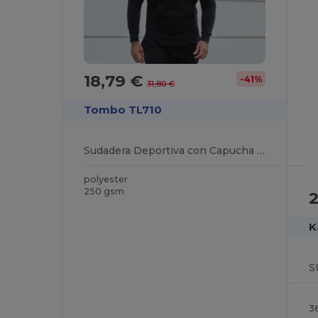
18,79 €
-41%
31,80 €
Tombo TL710
Sudadera Deportiva con Capucha Ajustada
polyester
250 gsm
K
S
3