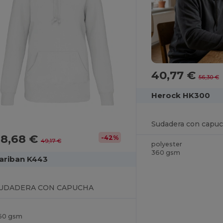
40,77 €
56,30 €
Herock HK300
Sudadera con capu
28,68 €
-42%
49,17 €
polyester
360 gsm
ariban K443
UDADERA CON CAPUCHA
60 gsm