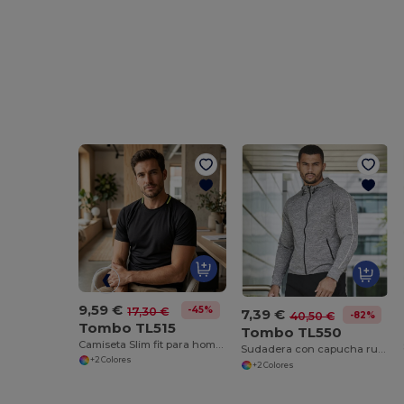
9,59 €
-45%
17,30 €
7,39 €
-82%
40,50 €
Tombo TL515
Tombo TL550
Camiseta Slim fit para hombre
Sudadera con capucha running para hombre
+2 Colores
+2 Colores