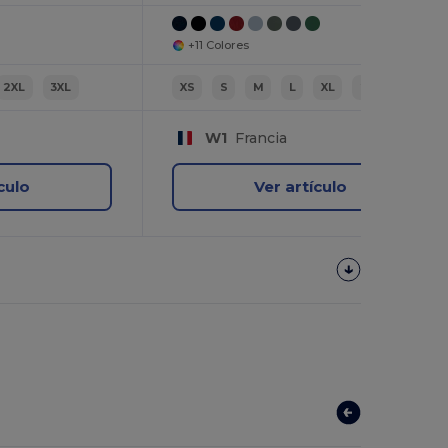
+11 Colores
2XL
3XL
XS
S
M
L
XL
2XL
W1
Francia
culo
Ver artículo