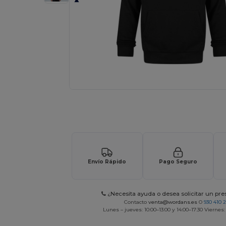
Solicita una cotización personalizada p
Envío Rápido
Pago Seguro
¿Necesita ayuda o desea solicitar un pr
Contacto
venta@wordans.es
O
930 410 
Lunes – jueves: 10:00–13:00 y 14:00–17:30 Viernes: