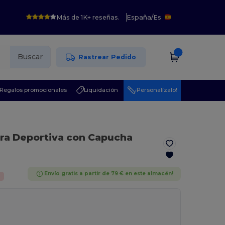
Más de 1K+ reseñas.
España
/
Es
Buscar
Rastrear Pedido
Regalos promocionales
Liquidación
¡Personalízalo!
ra Deportiva con Capucha
Envío gratis a partir de 79 € en este almacén!
%