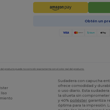
Obtén un pr
en del producto puede no coincidir exactamente con el color real del producto.
Sudadera con capucha ent
ofrece comodidad y durabil
éster
o uso diario. Esta sudader
liso
la silueta sin compromete
imiento
y 40%
poliéster
garantiza re
óptima para la impresión. 