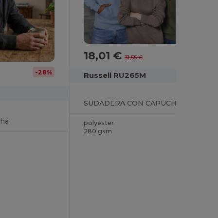
18,01 €
-43%
31,55 €
-28%
Russell RU265M
SUDADERA CON CAPUCHA
cha
polyester
280 gsm