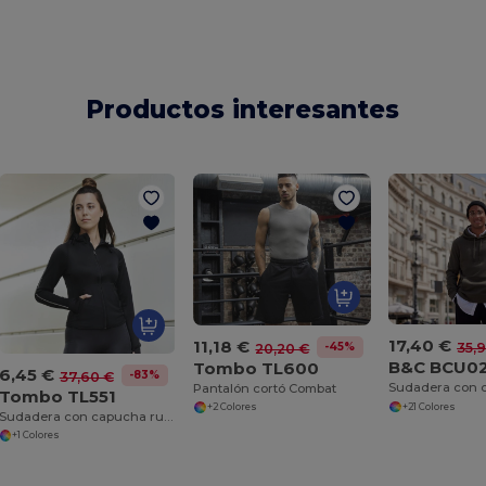
Productos interesantes
17,40 €
11,18 €
35,
-45%
20,20 €
B&C BCU0
Tombo TL600
6,45 €
-83%
37,60 €
Pantalón cortó Combat
Tombo TL551
+21 Colores
+2 Colores
Sudadera con capucha running para mujer
+1 Colores