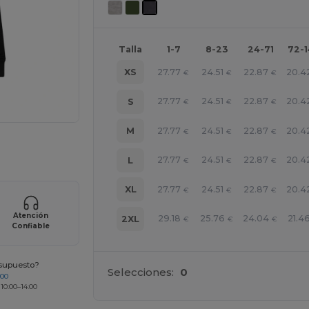
Talla
1-7
8-23
24-71
72-
27.77
24.51
22.87
20.4
XS
€
€
€
27.77
24.51
22.87
20.4
S
€
€
€
27.77
24.51
22.87
20.4
M
€
€
€
ara tus productos
27.77
24.51
22.87
20.4
L
€
€
€
27.77
24.51
22.87
20.4
XL
€
€
€
Atención
29.18
25.76
24.04
21.4
2XL
€
€
€
Confiable
esupuesto?
Selecciones:
0
200
 10:00–14:00