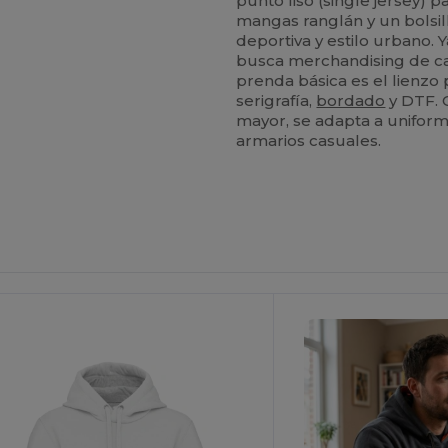
punto liso (single jersey)
mangas ranglán y un bolsil
deportiva y estilo urbano.
busca merchandising de ca
prenda básica es el lienzo
serigrafía,
bordado
y DTF. 
mayor, se adapta a uniform
armarios casuales.