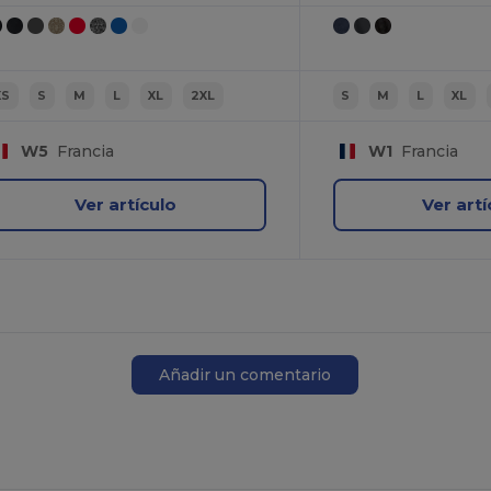
XS
S
M
L
XL
2XL
S
M
L
XL
W5
Francia
W1
Francia
Ver artículo
Ver artí
Añadir un comentario