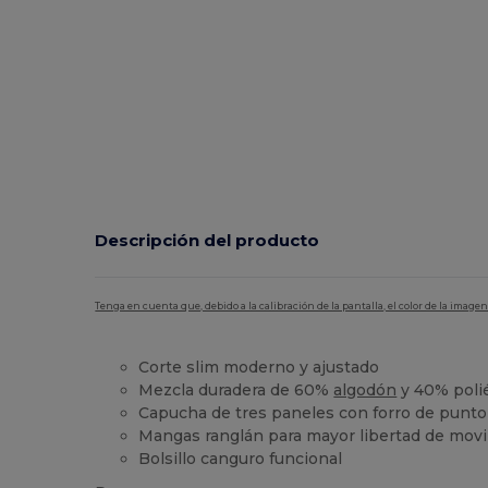
Descripción del producto
Tenga en cuenta que, debido a la calibración de la pantalla, el color de la imag
Corte slim moderno y ajustado
Mezcla duradera de 60%
algodón
y 40% poli
Capucha de tres paneles con forro de punto 
Mangas ranglán para mayor libertad de mov
Bolsillo canguro funcional