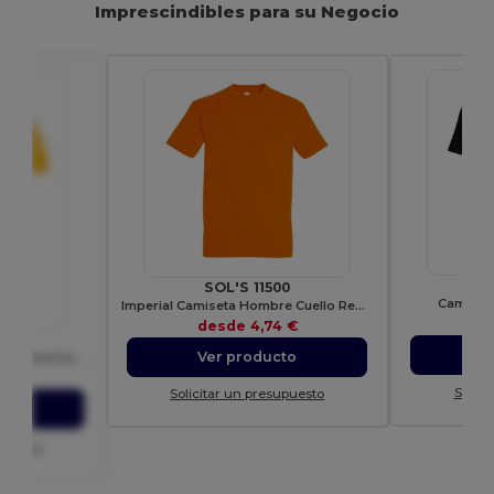
Imprescindibles para su Negocio
SOL'S 11500
Camiseta
Imperial Camiseta Hombre Cuello Redondo
d
desde
4,74 €
V
Ver producto
Camiseta de cuello redondo para hombre 155
 €
Solici
Solicitar un presupuesto
to
upuesto