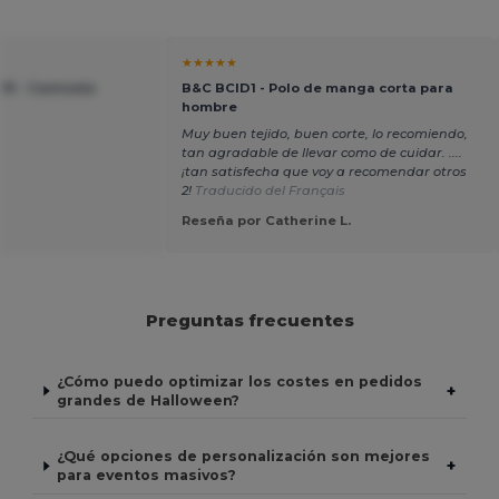
★★★★★
231 - Camiseta
B&C BCID1 - Polo de manga corta para
hombre
Muy buen tejido, buen corte, lo recomiendo,
tan agradable de llevar como de cuidar. ....
¡tan satisfecha que voy a recomendar otros
2!
Traducido del Français
Reseña por Catherine L.
Preguntas frecuentes
¿Cómo puedo optimizar los costes en pedidos
+
grandes de Halloween?
¿Qué opciones de personalización son mejores
+
para eventos masivos?