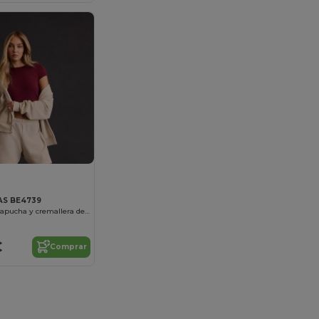
AS BE4739
Sudadera con capucha y cremallera de alto gramaje
€
Comprar