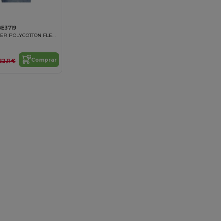
BE3719
UNISEX PULLOVER POLYCOTTON FLEECE HOODIE
Comprar
22,11 €