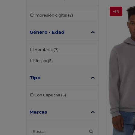
-4%
Impresión digital
(2)
Género - Edad
Hombres
(7)
Unisex
(5)
Tipo
Con Capucha
(5)
Marcas