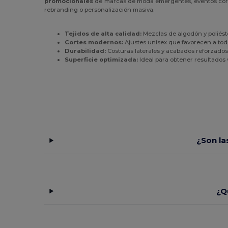
promocionales
de marcas de moda emergentes, eventos corpo
rebranding o personalización masiva.
Mustaghata
(1)
Napapijri
(5)
Tejidos de alta calidad:
Mezclas de algodón y poliést
Cortes modernos:
Ajustes unisex que favorecen a todo
Neoblu
(6)
Durabilidad:
Costuras laterales y acabados reforzados p
Superficie optimizada:
Ideal para obtener resultados v
Neutral
(12)
NEW MORNING STUDIOS
(7)
Pen Duick
(11)
Piccolio
(1)
¿Son la
Proact
(15)
Produkt JACK & JONES
(5)
Promodoro
(5)
¿Q
Radsow
(4)
Radsow by Uneek
(33)