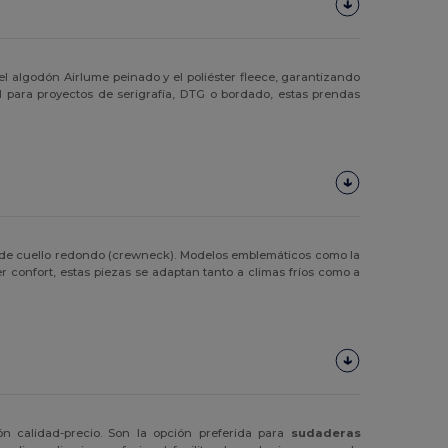
l algodón Airlume peinado y el poliéster fleece, garantizando
l para proyectos de serigrafía, DTG o bordado, estas prendas
 de cuello redondo (crewneck). Modelos emblemáticos como la
er confort, estas piezas se adaptan tanto a climas fríos como a
 calidad-precio. Son la opción preferida para
sudaderas