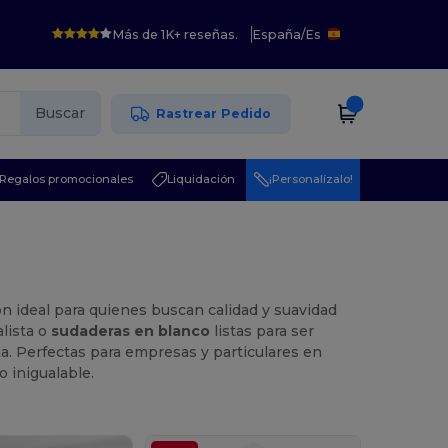
Más de 1K+ reseñas.
España
/
Es
Buscar
Rastrear Pedido
Regalos promocionales
Liquidación
¡Personalízalo!
ión ideal para quienes buscan calidad y suavidad
lista o
sudaderas en blanco
listas para ser
a. Perfectas para empresas y particulares en
 inigualable.