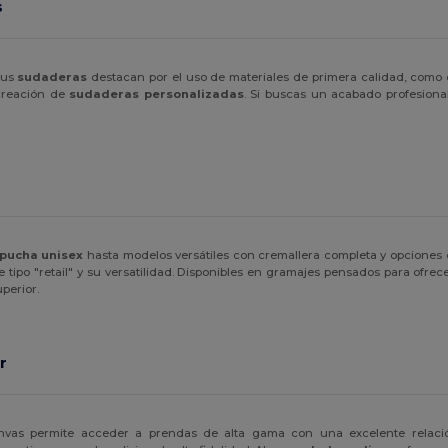
s
Sus
sudaderas
destacan por el uso de materiales de primera calidad, como e
creación de
sudaderas personalizadas
. Si buscas un acabado profesiona
pucha unisex
hasta modelos versátiles con cremallera completa y opciones
e tipo "retail" y su versatilidad. Disponibles en gramajes pensados para ofrec
perior.
r
vas permite acceder a prendas de alta gama con una excelente relación