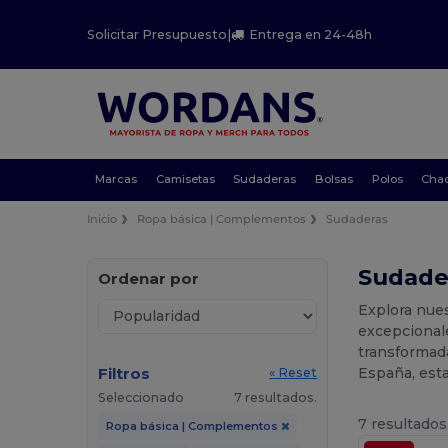
Solicitar Presupuesto
|
Entrega en 24-48h
Marcas
Camisetas
Sudaderas
Bolsas
Polos
Cha
Inicio
Ropa básica | Complementos
Sudaderas
Sudader
Ordenar por
Explora nue
excepcional
transformada
Filtros
España, est
« Reset
Seleccionado
7 resultados.
7 resultados
Ropa básica | Complementos