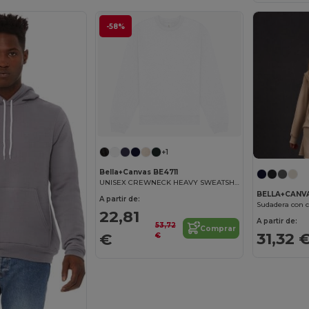
-58%
+1
Bella+Canvas BE4711
UNISEX CREWNECK HEAVY SWEATSHIRT
BELLA+CANV
A partir de:
22,81
A partir de:
53,72
Comprar
31,32 
€
€