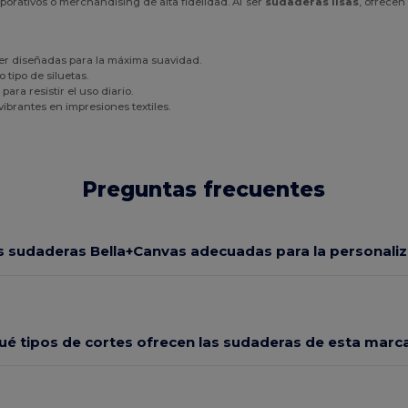
rativos o merchandising de alta fidelidad. Al ser
sudaderas lisas
, ofrecen
er diseñadas para la máxima suavidad.
 tipo de siluetas.
ara resistir el uso diario.
ibrantes en impresiones textiles.
Preguntas frecuentes
s sudaderas Bella+Canvas adecuadas para la personali
ué tipos de cortes ofrecen las sudaderas de esta marc