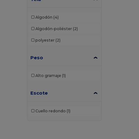
Elevate Essentials
(4)
Algodón
(4)
Elevate Life
(4)
Algodón-poliéster
(2)
Elevate NXT
(2)
polyester
(2)
EXCD by Promodoro
(1)
Finden & Hales
(2)
Peso
Front row
(1)
Alto gramaje
(1)
Fruit of the Loom
(66)
Fruit of the Loom Vintage
(2)
Escote
Gildan
(41)
Cuello redondo
(1)
Henbury
(20)
Herock
(6)
iDeal Basic Brand
(5)