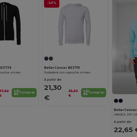
-40%
¡Personalízalo!
¡Personalízalo!
BE3739
Bella+Canvas BE3719
apucha unisex
Sudadera con capucha unisex
A partir de:
21,30
37,60
35,30
Comprar
Comprar
€
€
€
Bella+Canva
A partir de:
22,65 