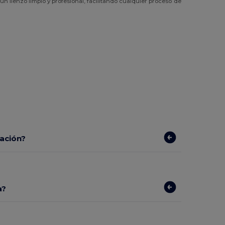
 un lienzo limpio y profesional, facilitando cualquier proceso de
zación?
a?