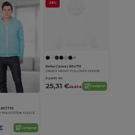
-58%
+1
Bella+Canvas BE4719
UNISEX HEAVY PULLOVER HOODIE
A partir de:
25,31 €
Comprar
59,97 €
s BE3739
UNISEX ZIP-UP POLYCOTTON FLEECE HOODIE Sudadera Con Cremallera Hombre
€
Comprar