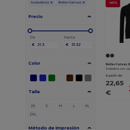
Sudaderas
Bella+Canvas
-40%
Precio
De
Hasta
€
€
Color
Bella+Canvas 
Sudadera con c
A partir de:
22,65
€
Talla
XS
S
M
L
XL
2XL
Método de impresión