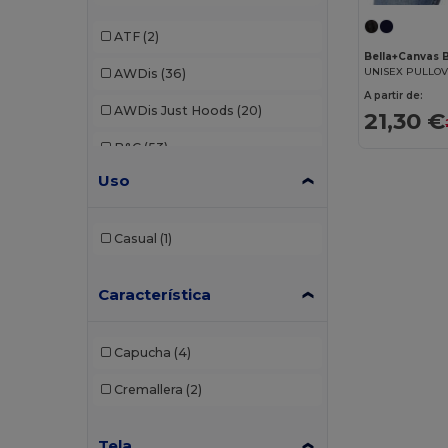
ATF
(2)
Bella+Canvas 
AWDis
(36)
A partir de:
AWDis Just Hoods
(20)
21,30 €
B&C
(53)
Uso
B&C Pro
(1)
Babybugz
(4)
Casual
(1)
Bella+Canvas
(7)
Característica
Black&Match
(2)
Build Your Brand
(37)
Capucha
(4)
Carhartt
(2)
Cremallera
(2)
Ecologie
(6)
Tela
Elevate
(2)