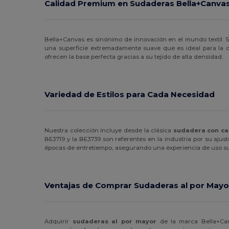
Calidad Premium en Sudaderas Bella+Canva
Jack&Jones
(3)
JHK
(13)
Bella+Canvas es sinónimo de innovación en el mundo textil. 
una superficie extremadamente suave que es ideal para la 
Just Cool
(6)
ofrecen la base perfecta gracias a su tejido de alta densidad.
K-up
(1)
Kariban
(61)
Variedad de Estilos para Cada Necesidad
Kariban Premium
(12)
Larkwood
(1)
Nuestra colección incluye desde la clásica
sudadera con ca
BE3719 y la BE3739 son referentes en la industria por su ajust
Lee
(1)
épocas de entretiempo, asegurando una experiencia de uso su
Les Filosophes
(2)
Ventajas de Comprar Sudaderas al por Mayo
Malfini
(24)
Malfini Premium
(3)
Adquirir
sudaderas al por mayor
de la marca Bella+Can
Mantis
(8)