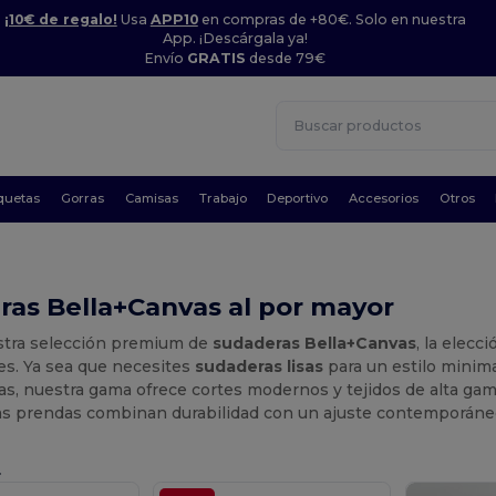
¡10€ de regalo!
Usa
APP10
en compras de +80€. Solo en nuestra
App. ¡Descárgala ya!
Envío
GRATIS
desde 79€
quetas
Gorras
Camisas
Trabajo
Deportivo
Accesorios
Otros
as Bella+Canvas al por mayor
stra selección premium de
sudaderas Bella+Canvas
, la elecc
es. Ya sea que necesites
sudaderas lisas
para un estilo minima
s, nuestra gama ofrece cortes modernos y tejidos de alta gam
as prendas combinan durabilidad con un ajuste contemporáneo
.