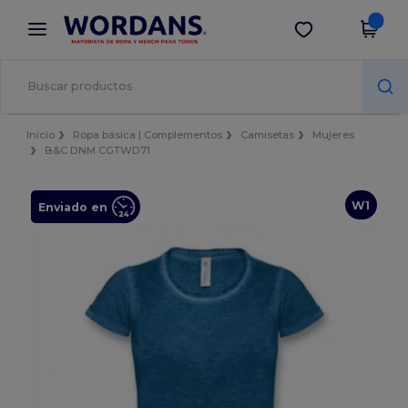
×
App de Wordans
Descargar app
¡Mejores precios en app!
Inicio
Ropa básica | Complementos
Camisetas
Mujeres
B&C DNM CGTWD71
W1
Enviado en