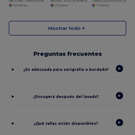
ANGELINA - CAMISETA SIN MANGAS Camiseta Sin Mangas Mujer
BROOKE - POLO DE MANGA CORTA PARA MUJER
CAMISETA DEPORTIVA DE MANGA LARGA PARA MUJER
+10 Colores
+7 Colores
+7 Colores
Mostrar todo
Preguntas frecuentes
¿Es adecuada para serigrafía o bordado?
¿Encogerá después del lavado?
¿Qué tallas están disponibles?