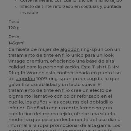
Corte femenino con cuello fino del mismo tejido
Efecto de tinte reforzado en costuras y puntada
invisible
Peso
120 g.
Peso
145g/m²
Camiseta de mujer de
algodón
ring-spun con un
tratamiento de tinte en frío único para un look
vintage premium, ofreciendo una base de alta
calidad para la personalización. Esta T-shirt DNM
Plug In Women está confeccionada en punto liso
de
algodón
100% ring-spun preencogido, lo que
garantiza durabilidad y un tacto suave. El
tratamiento de tinte en frío crea un efecto de
pigmento llamativo con color reforzado en el
cuello, los
puños
y las costuras del
dobladillo
inferior. Diseñada con un corte femenino y un
cuello fino del mismo tejido, ofrece una silueta
moderna que pasa perfectamente del uso diario
informal a la ropa promocional de alta gama. Los