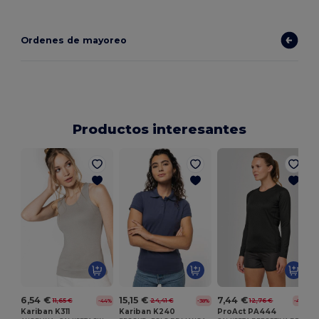
Ordenes de mayoreo
Productos interesantes
6,54 €
15,15 €
7,44 €
11,65 €
24,41 €
12,76 €
-44%
-38%
-42%
Kariban K311
Kariban K240
ProAct PA444