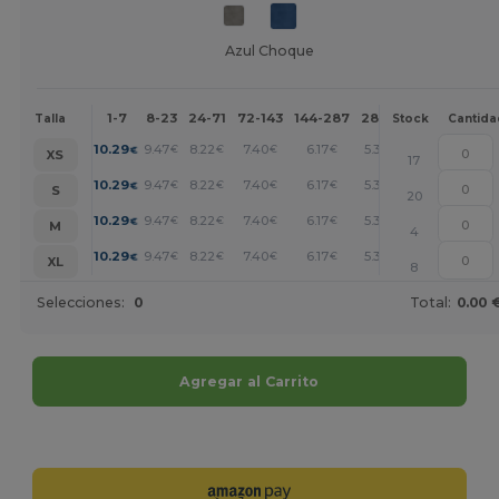
Azul Choque
1-7
8-23
24-71
72-143
144-287
288 +
Más
Talla
Stock
Cantida
+
10.29
9.47
8.22
7.40
6.17
5.35
€
€
€
€
€
€
XS
17
+
10.29
9.47
8.22
7.40
6.17
5.35
€
€
€
€
€
€
S
20
+
10.29
9.47
8.22
7.40
6.17
5.35
€
€
€
€
€
€
M
4
+
10.29
9.47
8.22
7.40
6.17
5.35
€
€
€
€
€
€
XL
8
Selecciones:
0
Total:
0.00 
Agregar al Carrito
¡Personalízalo!