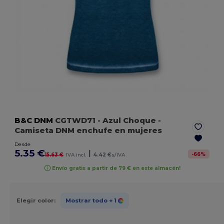
B&C DNM
CGTWD71
- Azul Choque
-
Camiseta DNM enchufe en mujeres
Desde
5.35 €
|
-
66
%
15.63 €
IVA incl.
4.42 €
s/IVA
Envío gratis a partir de 79 € en este almacén!
Elegir color:
Mostrar todo
+ 1