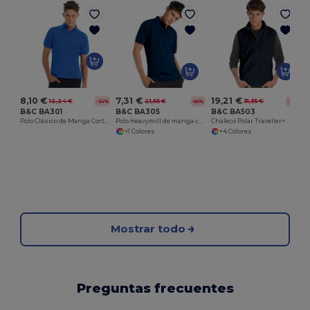
8,10 €
7,31 €
19,21 €
12,24 €
21,55 €
31,35 €
-34%
-66%
-39%
B&C BA301
B&C BA305
B&C BA503
Polo Clásico de Manga Corta con Botones
Polo Heavymill de manga corta
Chaleco Polar Traveller+
+1 Colores
+4 Colores
Mostrar todo
Preguntas frecuentes