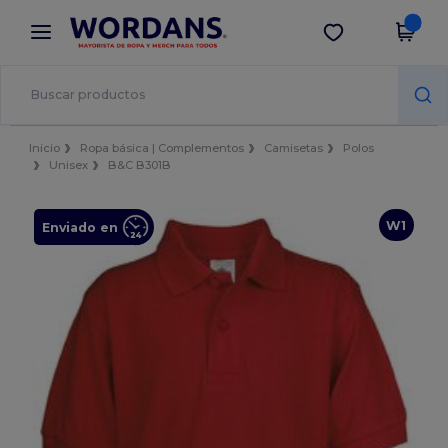
×
App de Wordans
Descargar app
¡Mejores precios en app!
Inicio
Ropa básica | Complementos
Camisetas
Polos
Unisex
B&C B301B
W1
Enviado en