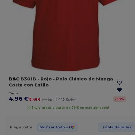
B&C
B301B
- Rojo
- Polo Clásico de Manga
Corta con Estilo
Desde
4.96 €
|
-
60
%
12.48 €
IVA incl.
4.10 €
s/IVA
Envío gratis a partir de 79 € en este almacén!
Elegir color:
Mostrar todo
+ 1
Tabla de tallas