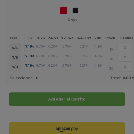
Rojo
1-7
8-23
24-71
72-143
144-287
288 +
Más
Talla
Stock
Cantida
+
7.19
6.70
6.20
5.70
5.21
4.96
€
€
€
€
€
€
5/6
15
+
7.19
6.70
6.20
5.70
5.21
4.96
€
€
€
€
€
€
7/8
30
+
7.19
6.70
6.20
5.70
5.21
4.96
€
€
€
€
€
€
9/11
30
Selecciones:
0
Total:
0.00 
Agregar al Carrito
¡Personalízalo!