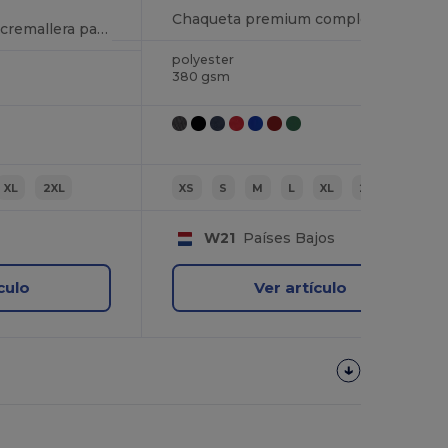
Chaqueta premium completa con cremallera
Chaqueta polar con cremallera para hombre
polyester
380 gsm
XL
2XL
XS
S
M
L
XL
2XL
W21
Países Bajos
culo
Ver artículo