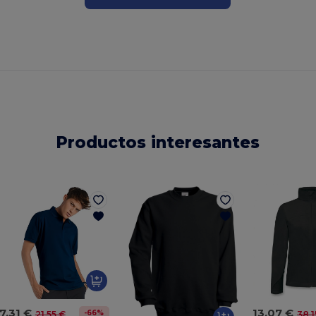
Productos interesantes
7,31 €
13,07 €
-66%
21,55 €
38,1