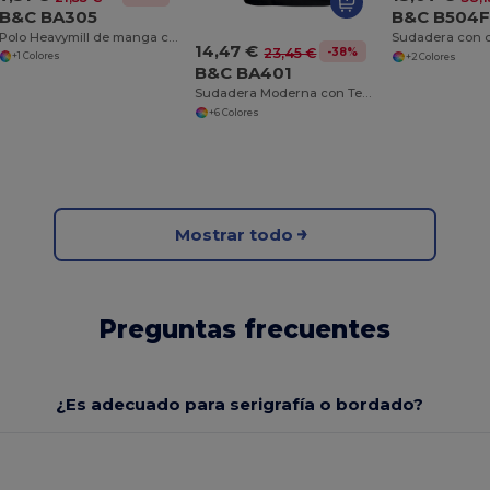
B&C BA305
B&C B504
Polo Heavymill de manga corta
14,47 €
-38%
23,45 €
+1 Colores
+2 Colores
B&C BA401
Sudadera Moderna con Tecnología PST
+6 Colores
Mostrar todo
Preguntas frecuentes
¿Es adecuado para serigrafía o bordado?