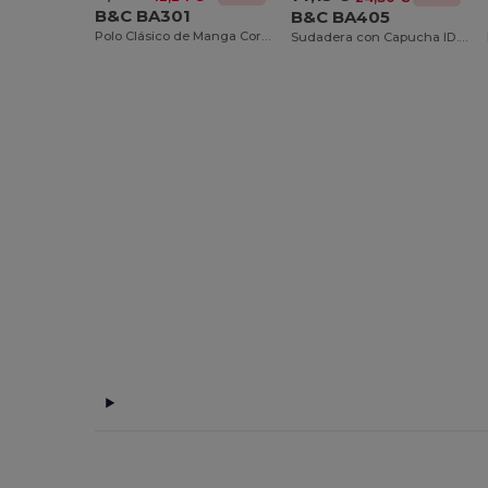
B&C BA301
B&C BA405
Polo Clásico de Manga Corta con Botones
Sudadera con Capucha ID.003