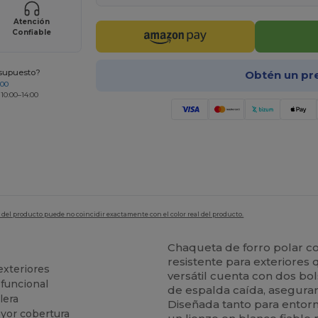
Atención
Confiable
esupuesto?
Obtén un pr
200
 10:00–14:00
en del producto puede no coincidir exactamente con el color real del producto.
Chaqueta de forro polar co
resistente para exteriores
exteriores
versátil cuenta con dos bol
 funcional
de espalda caída, asegura
lera
Diseñada tanto para entor
ayor cobertura