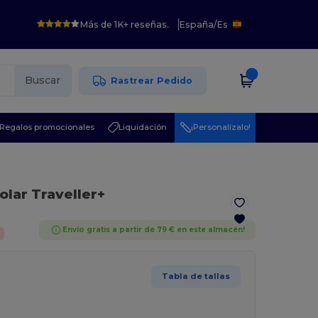
Más de 1K+ reseñas.
España
/
Es
Buscar
Rastrear Pedido
Regalos promocionales
Liquidación
¡Personalízalo!
olar Traveller+
Envío gratis a partir de 79 € en este almacén!
Tabla de tallas