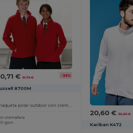
0,71 €
-35%
31,73 €
ussell 8700M
Chaqueta polar outdoor con cremallera completa
20,60 €
30,00 €
on cremallera
20 gsm
Kariban K472