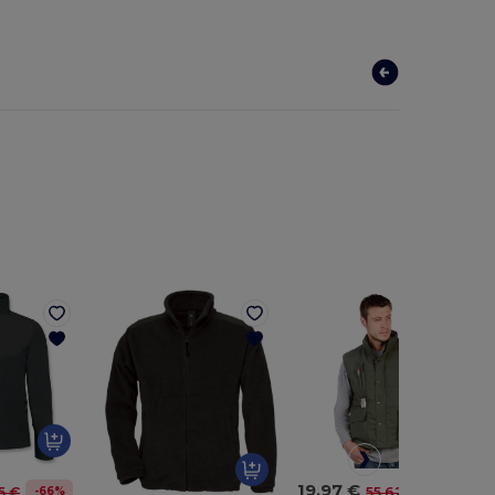
19,97 €
-66%
-64%
5 €
55,62 €