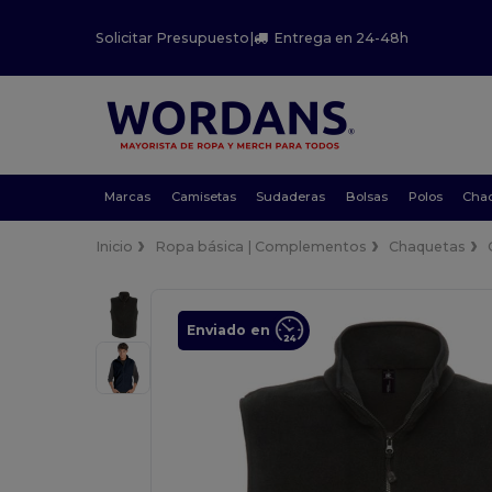
Solicitar Presupuesto
|
Entrega en 24-48h
Marcas
Camisetas
Sudaderas
Bolsas
Polos
Cha
Inicio
Ropa básica | Complementos
Chaquetas
Enviado en