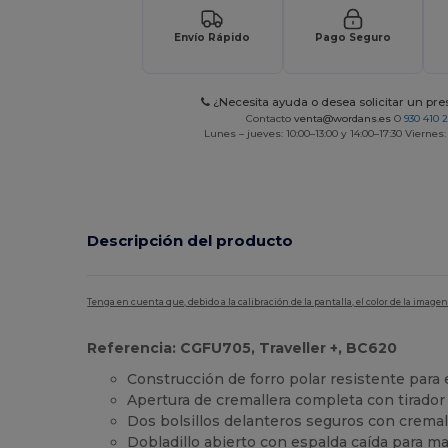
Envío Rápido
Pago Seguro
¿Necesita ayuda o desea solicitar un pr
Contacto
venta@wordans.es
O
930 410 
Lunes – jueves: 10:00–13:00 y 14:00–17:30 Viernes:
Descripción del producto
Tenga en cuenta que, debido a la calibración de la pantalla, el color de la imag
Referencia: CGFU705, Traveller +, BC620
Construcción de forro polar resistente para 
Apertura de cremallera completa con tirador
Dos bolsillos delanteros seguros con cremal
Dobladillo abierto con espalda caída para m