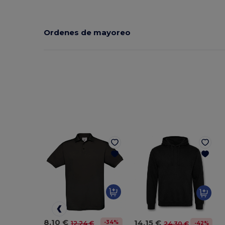
Ordenes de mayoreo
8,10 €
14,15 €
-34%
12,24 €
-42%
24,30 €