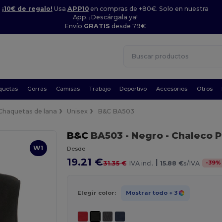
¡10€ de regalo!
Usa
APP10
en compras de +80€. Solo en nuestra
App. ¡Descárgala ya!
Envío
GRATIS
desde 79€
quetas
Gorras
Camisas
Trabajo
Deportivo
Accesorios
Otros
Chaquetas de lana
Unisex
B&C BA503
B&C
BA503
- Negro
- Chaleco P
W1
Desde
19.21 €
|
-
39
%
31.35 €
IVA incl.
15.88 €
s/IVA
Elegir color:
Mostrar todo
+ 3