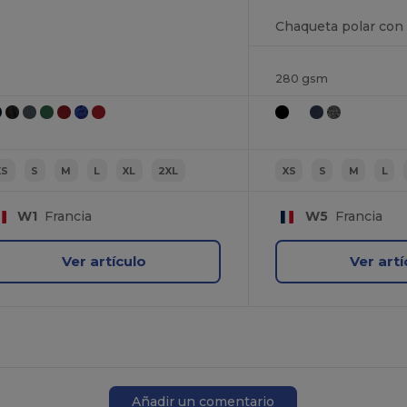
280 gsm
XS
S
M
L
XL
2XL
XS
S
M
L
W1
Francia
W5
Francia
Ver artículo
Ver artí
Añadir un comentario