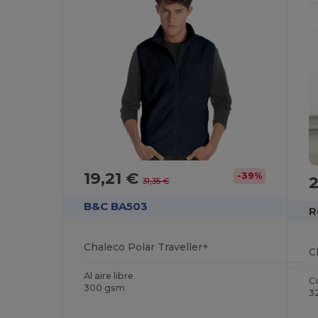
19,21 €
-39%
2
31,35 €
B&C BA503
R
Chaleco Polar Traveller+
Al aire libre
C
300 gsm
3