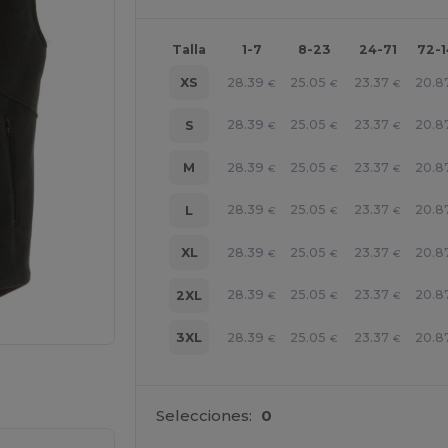
Talla
1-7
8-23
24-71
72-
28.39
25.05
23.37
20.8
XS
€
€
€
28.39
25.05
23.37
20.8
S
€
€
€
28.39
25.05
23.37
20.8
M
€
€
€
28.39
25.05
23.37
20.8
L
€
€
€
28.39
25.05
23.37
20.8
XL
€
€
€
28.39
25.05
23.37
20.8
2XL
€
€
€
28.39
25.05
23.37
20.8
3XL
€
€
€
ara tus productos
Selecciones:
0