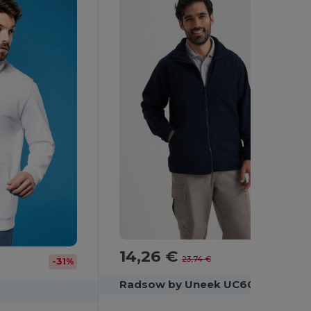
14,26 €
-40%
23,74 €
-31%
Radsow by Uneek UC601