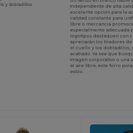
un lienzo en blanco fiable
o y dobladillos
independiente de alta cali
excelente opción para la a
calidad constante para uni
libre o mercancía promocio
especialmente adecuada pa
logotipos destaquen con cl
apreciarán los tiradores de
el cuello y los dobladillos
acabado. Ya sea que busqu
imagen corporativo o una s
al aire libre, este forro p
estilo.