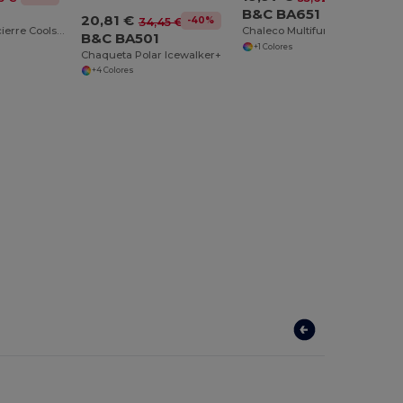
F
B&C BA651
20,81 €
-40%
34,45 €
Sudadera con cierre Coolstar
Chaleco Multifuncional Aventura y Confort
B&C BA501
+1 Colores
Chaqueta Polar Icewalker+
+4 Colores