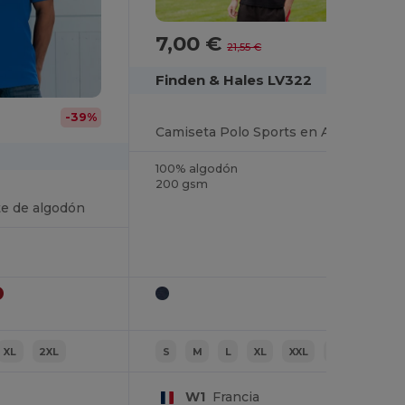
7,00 €
-68%
21,55 €
Finden & Hales LV322
-39%
Camiseta Polo Sports en Algodón Piqué
100% algodón
200 gsm
te de algodón
XL
2XL
S
M
L
XL
XXL
3XL
W1
Francia