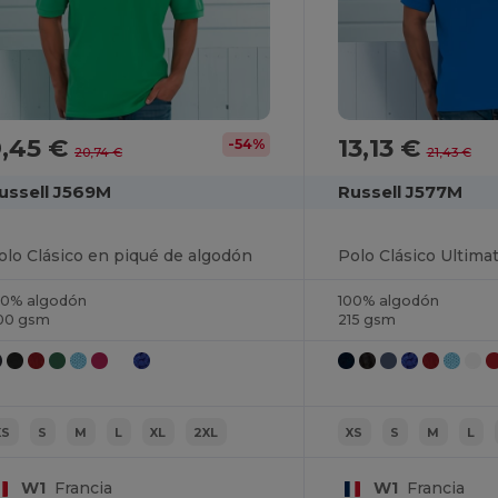
9,45 €
13,13 €
-54%
20,74 €
21,43 €
ussell J569M
Russell J577M
olo Clásico en piqué de algodón
Polo Clásico Ultima
00% algodón
100% algodón
00 gsm
215 gsm
XS
S
M
L
XL
2XL
XS
S
M
L
W1
Francia
W1
Francia