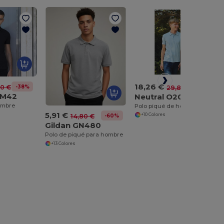
18,26 €
-38%
-39%
20 €
29,80 €
SFM42
Neutral O20080
hombre
Polo piqué de hombre O20080
5,91 €
+10 Colores
-60%
14,80 €
Gildan GN480
Polo de piqué para hombre
+13 Colores