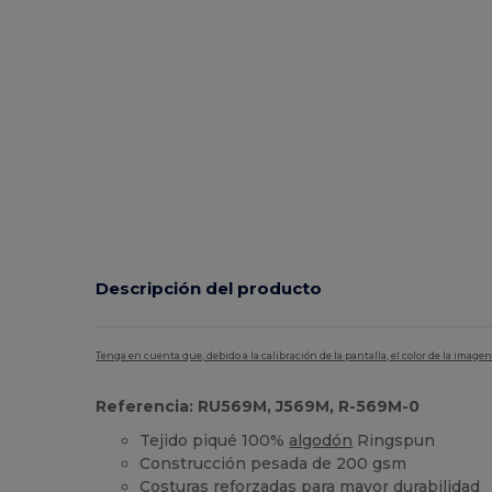
Descripción del producto
Tenga en cuenta que, debido a la calibración de la pantalla, el color de la imag
Referencia: RU569M, J569M, R-569M-0
Tejido piqué 100%
algodón
Ringspun
Construcción pesada de 200 gsm
Costuras reforzadas para mayor durabilidad