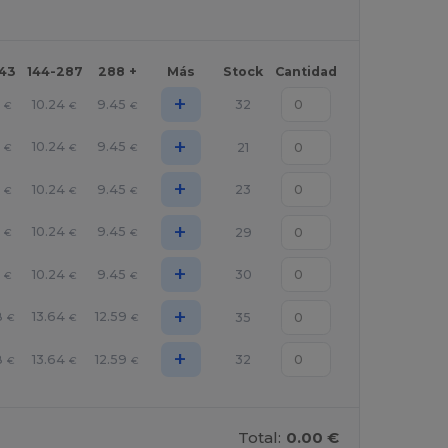
143
144-287
288 +
Más
Stock
Cantidad
+
10.24
9.45
32
€
€
€
+
10.24
9.45
21
€
€
€
+
10.24
9.45
23
€
€
€
+
10.24
9.45
29
€
€
€
+
10.24
9.45
30
€
€
€
+
8
13.64
12.59
35
€
€
€
+
8
13.64
12.59
32
€
€
€
Total:
0.00 €