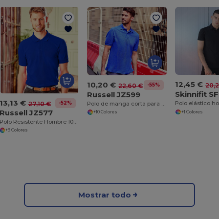
12,45 €
10,20 €
-55%
20,
22,60 €
Skinnifit 
Russell JZ599
13,13 €
-52%
Polo elástico 
Polo de manga corta para hombre
27,10 €
Russell JZ577
+1 Colores
+10 Colores
Polo Resistente Hombre 100% Algodón
+9 Colores
Mostrar todo