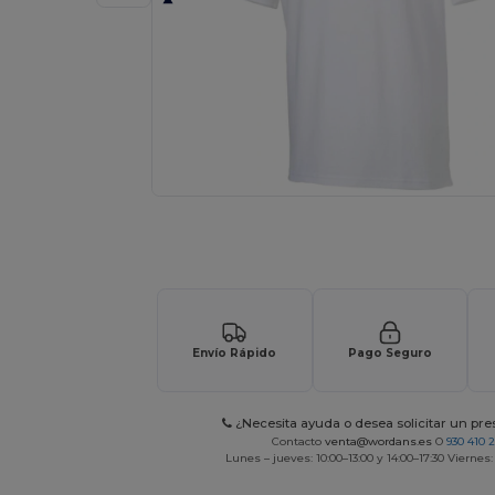
Solicita una cotización personalizada p
Envío Rápido
Pago Seguro
¿Necesita ayuda o desea solicitar un pr
Contacto
venta@wordans.es
O
930 410 
Lunes – jueves: 10:00–13:00 y 14:00–17:30 Viernes: