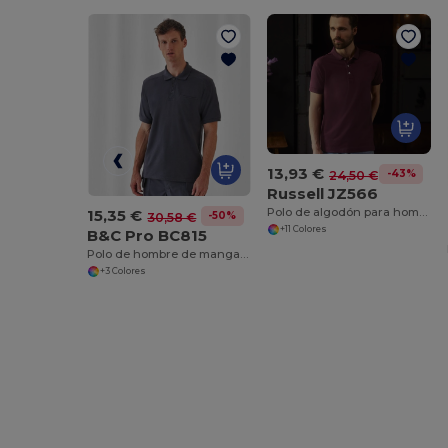
13,93 €
-43%
24,50 €
Russell JZ566
Polo de algodón para hombre
15,35 €
-50%
30,58 €
+11 Colores
B&C Pro BC815
Polo de hombre de manga corta con bolsillo en el pecho
+3 Colores