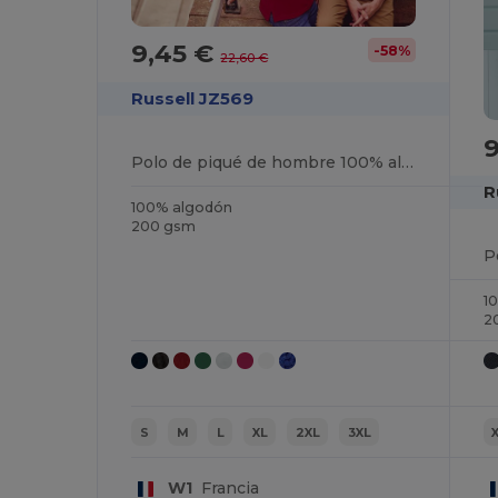
9,45 €
-58%
22,60 €
Russell JZ569
Polo de piqué de hombre 100% algodón
R
100% algodón
200 gsm
P
1
2
S
M
L
XL
2XL
3XL
W1
Francia