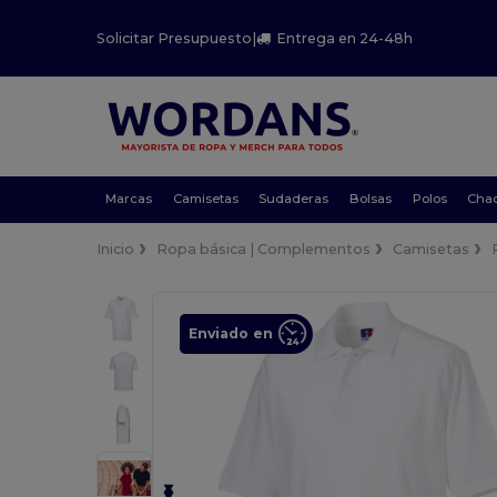
Solicitar Presupuesto
|
Entrega en 24-48h
Marcas
Camisetas
Sudaderas
Bolsas
Polos
Cha
Inicio
Ropa básica | Complementos
Camisetas
Enviado en