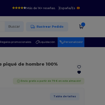
Más de 1K+ reseñas.
España
/
Es
Buscar
Rastrear Pedido
Regalos promocionales
Liquidación
¡Personalízalo!
de piqué de hombre 100%
Envío gratis a partir de 79 € en este almacén!
Tabla de tallas