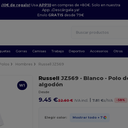
¡10€ de regalo!
Usa
APP10
en compras de +80€. Solo en nuestra
App. ¡Descárgala ya!
Envío
GRATIS
desde 79€
quetas
Gorras
Camisas
Trabajo
Deportivo
Accesorios
Otros
Polos
Hombres
Russell JZ569
Russell
JZ569
- Blanco
- Polo 
algodón
W1
Desde
9.45 €
|
-
58
%
22.60 €
IVA incl.
7.81 €
s/IVA
Elegir color:
Mostrar todo
+ 7