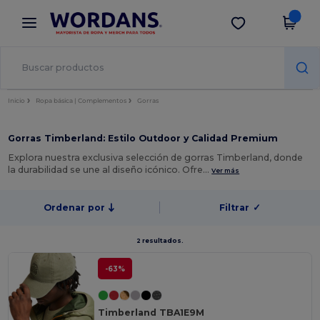
×
App de Wordans
Descargar app
¡Mejores precios en app!
Inicio
Ropa básica | Complementos
Gorras
Gorras Timberland: Estilo Outdoor y Calidad Premium
Explora nuestra exclusiva selección de gorras Timberland, donde
la durabilidad se une al diseño icónico. Ofre…
Ver más
Ordenar por
Filtrar
✓
2 resultados.
-63%
Timberland TBA1E9M