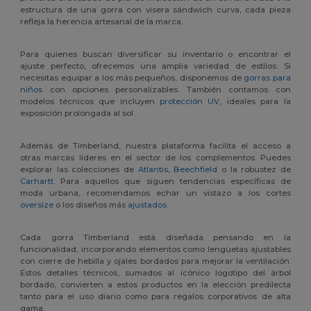
estructura de una gorra con visera sándwich curva, cada pieza
refleja la herencia artesanal de la marca.
Para quienes buscan diversificar su inventario o encontrar el
ajuste perfecto, ofrecemos una amplia variedad de estilos. Si
necesitas equipar a los más pequeños, disponemos de
gorras para
niños
con opciones personalizables. También contamos con
modelos técnicos que incluyen
protección UV
, ideales para la
exposición prolongada al sol.
Además de Timberland, nuestra plataforma facilita el acceso a
otras marcas líderes en el sector de los complementos. Puedes
explorar las colecciones de
Atlantis
,
Beechfield
o la robustez de
Carhartt
. Para aquellos que siguen tendencias específicas de
moda urbana, recomendamos echar un vistazo a los cortes
oversize
o los diseños más
ajustados
.
Cada gorra Timberland está diseñada pensando en la
funcionalidad, incorporando elementos como lengüetas ajustables
con cierre de hebilla y ojales bordados para mejorar la ventilación.
Estos detalles técnicos, sumados al icónico logotipo del árbol
bordado, convierten a estos productos en la elección predilecta
tanto para el uso diario como para regalos corporativos de alta
gama.