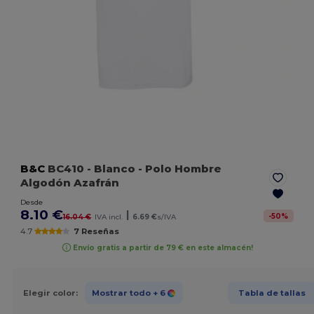
B&C
BC410
- Blanco
- Polo Hombre
Algodón Azafrán
Desde
8.10 €
|
-
50
%
16.04 €
IVA incl.
6.69 €
s/IVA
4.7
7 Reseñas
Envío gratis a partir de 79 € en este almacén!
Elegir color:
Mostrar todo
+ 6
Tabla de tallas