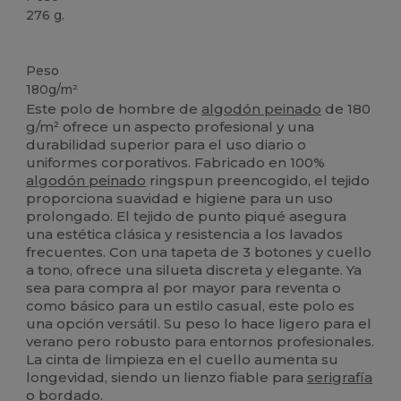
276 g.
Personalizable
Peso
180g/m²
Este polo de hombre de
algodón peinado
de 180
g/m² ofrece un aspecto profesional y una
durabilidad superior para el uso diario o
uniformes corporativos. Fabricado en 100%
algodón peinado
ringspun preencogido, el tejido
proporciona suavidad e higiene para un uso
prolongado. El tejido de punto piqué asegura
una estética clásica y resistencia a los lavados
frecuentes. Con una tapeta de 3 botones y cuello
a tono, ofrece una silueta discreta y elegante. Ya
sea para compra al por mayor para reventa o
como básico para un estilo casual, este polo es
una opción versátil. Su peso lo hace ligero para el
verano pero robusto para entornos profesionales.
La cinta de limpieza en el cuello aumenta su
longevidad, siendo un lienzo fiable para
serigrafía
o
bordado
.