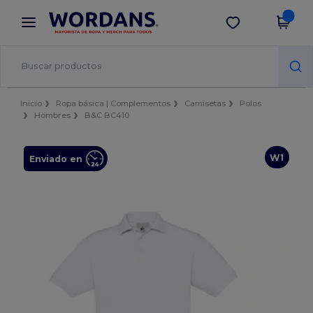
×
App de Wordans
Descargar app
¡Mejores precios en app!
Inicio
Ropa básica | Complementos
Camisetas
Polos
Hombres
B&C BC410
W1
Enviado en