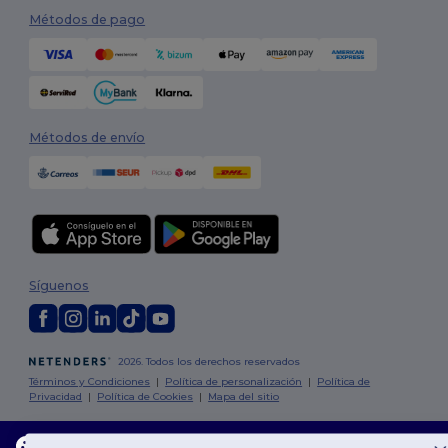
Métodos de pago
Métodos de envío
Síguenos
2026. Todos los derechos reservados
Términos y Condiciones
|
Política de personalización
|
Política de
Privacidad
|
Política de Cookies
|
Mapa del sitio
Madrid
|
Barcelona
|
Valencia
|
Seville
|
Zaragoza
|
Málaga
|
Murcia
|
Este sitio web utiliza cookies