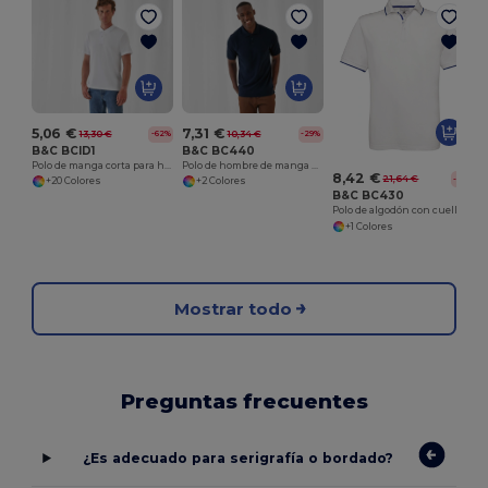
5,06 €
7,31 €
13,30 €
10,34 €
-62%
-29%
B&C BCID1
B&C BC440
Polo de manga corta para hombre
Polo de hombre de manga corta 100% algodón
8,42 €
21,64 €
-61%
+20 Colores
+2 Colores
B&C BC430
Polo de algodón con cuello y mangas a contraste
+1 Colores
Mostrar todo
Preguntas frecuentes
¿Es adecuado para serigrafía o bordado?