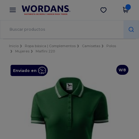
×
App de Wordans
Descargar app
¡Mejores precios en app!
Inicio
Ropa básica | Complementos
Camisetas
Polos
Mujeres
Malfini 220
W8
Enviado en