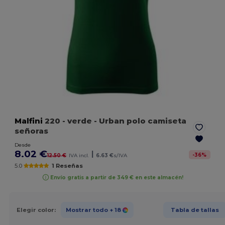
Malfini
220
- verde
- Urban polo camiseta
señoras
Desde
8.02 €
|
-
36
%
12.50 €
IVA incl.
6.63 €
s/IVA
5.0
1 Reseñas
Envío gratis a partir de 349 € en este almacén!
Elegir color:
Mostrar todo
+ 18
Tabla de tallas