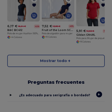
7,52 €
6,17 €
13,80 €
-45%
16,04 €
-62%
Fruit of the Loom SC386
B&C BC412
5,91 €
10,60 €
-44%
Polo de algodón para mujer
Polo de mujer Azafrán 100% algodón
Gildan GN48L
+11 Colores
+4 Colores
Polo para Mujer de piqué
+9 Colores
Mostrar todo
Preguntas frecuentes
¿Es adecuado para serigrafía o bordado?