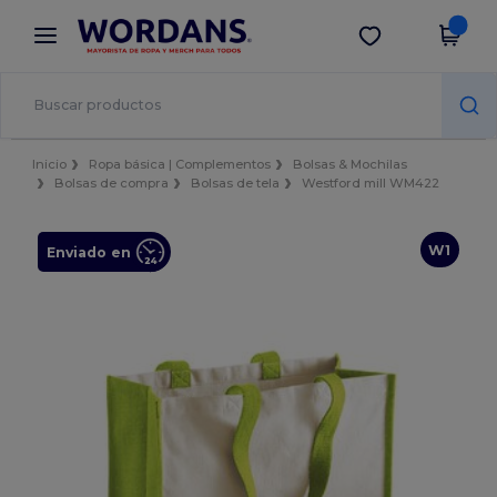
×
App de Wordans
Descargar app
¡Mejores precios en app!
Inicio
Ropa básica | Complementos
Bolsas & Mochilas
Bolsas de compra
Bolsas de tela
Westford mill WM422
W1
Enviado en