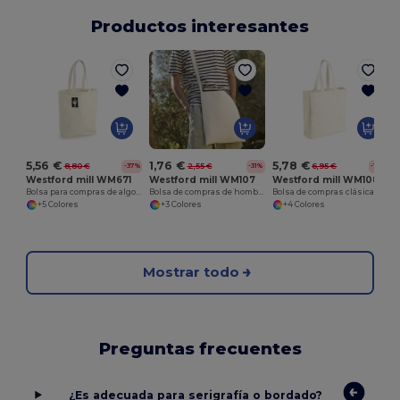
Productos interesantes
5,56 €
5,78 €
1,76 €
8,80 €
6,95 €
2,55 €
-37%
-17%
-31%
Westford mill WM671
Westford mill WM108
Westford mill WM107
Bolsa para compras de algodón Fairtrade
Bolsa de compras clásica de lona
Bolsa de compras de hombro
+5 Colores
+4 Colores
+3 Colores
Mostrar todo
Preguntas frecuentes
¿Es adecuada para serigrafía o bordado?