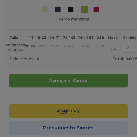
Verde manzana
1-7
8-23
24-71
72-143
144-287
288 +
Más
Talla
Stock
Cantida
+
42x19x33cm.
9.12
8.50
7.87
7.24
6.61
6.30
€
€
€
€
€
€
294
21 litres
Selecciones:
0
Total:
0.00 
Agregar al Carrito
¡Personalízalo!
Presupuesto Exprés