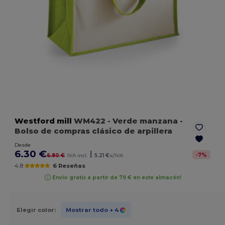
Westford mill
WM422
- Verde manzana
-
Bolso de compras clásico de arpillera
Desde
6.30 €
|
-
7
%
6.80 €
IVA incl.
5.21 €
s/IVA
4.8
6 Reseñas
Envío gratis a partir de 79 € en este almacén!
Elegir color:
Mostrar todo
+ 4