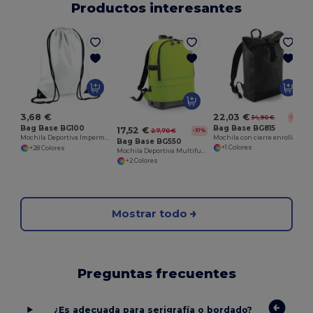
Productos interesantes
22,03 €
3,68 €
34,90 €
-37%
Bag Base BG815
Bag Base BG100
17,52 €
27,70 €
-37%
Mochila con cierre enrollable
Mochila Deportiva Impermeable Personalizable
Bag Base BG550
+1 Colores
+28 Colores
Mochila Deportiva Multifuncional BG550
+2 Colores
Mostrar todo
Preguntas frecuentes
¿Es adecuada para serigrafía o bordado?