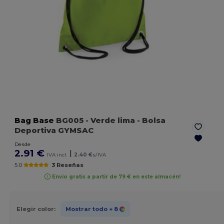
Bag Base
BG005
- Verde lima
- Bolsa
Deportiva GYMSAC
Desde
2.91 €
|
IVA incl.
2.40 €
s/IVA
5.0
3 Reseñas
Envío gratis a partir de 79 € en este almacén!
Elegir color:
Mostrar todo
+ 8