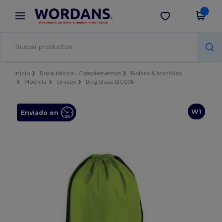
×
App de Wordans
Descargar app
¡Mejores precios en app!
Inicio
Ropa básica | Complementos
Bolsas & Mochilas
Mochila
Unisex
Bag Base BG005
W1
Enviado en