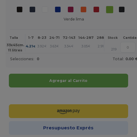
Verde lima
1-7
8-23
24-71
72-143
144-287
288 +
Más
Talla
Stock
Cantida
+
33x45cm.
4.21
3.92
3.63
3.34
3.05
2.91
€
€
€
€
€
€
219
11 litres
Selecciones:
0
Total:
0.00 
Agregar al Carrito
¡Personalízalo!
Presupuesto Exprés