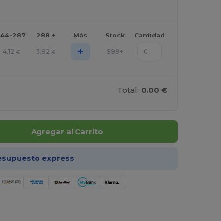
144-287
288 +
Más
Stock
Cantidad
+
4.12
3.92
999+
€
€
Total:
0.00 €
Agregar al Carrito
esupuesto express