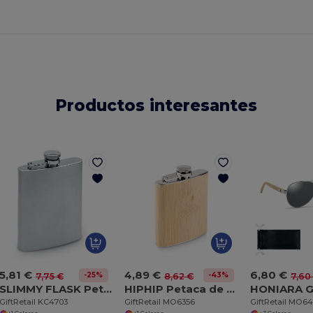
Productos interesantes
5,81 €
4,89 €
6,80 €
-25%
-43%
7,75 €
8,62 €
7,60
SLIMMY FLASK Petaca grande de acero inoxidable mate
HIPHIP Petaca de bambú 175ml
GiftRetail KC4703
GiftRetail MO6356
GiftRetail MO6