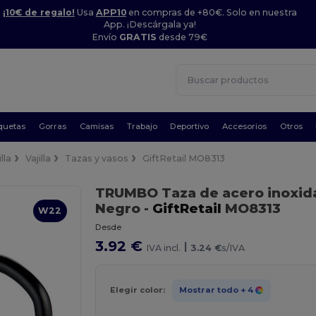
¡10€ de regalo!
Usa
APP10
en compras de +80€. Solo en nuestra
App. ¡Descárgala ya!
Envío
GRATIS
desde 79€
quetas
Gorras
Camisas
Trabajo
Deportivo
Accesorios
Otros
lla
Vajilla
Tazas y vasos
GiftRetail MO8313
TRUMBO Taza de acero inoxid
Negro
-
GiftRetail
MO8313
W22
Desde
3.92 €
|
IVA incl.
3.24 €
s/IVA
Elegir color:
Mostrar todo
+ 4