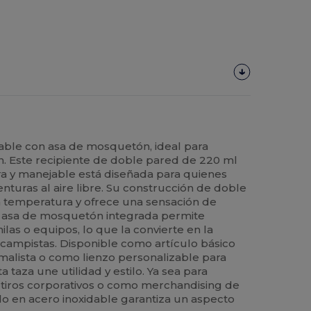
dable con asa de mosquetón, ideal para
ón. Este recipiente de doble pared de 220 ml
era y manejable está diseñada para quienes
nturas al aire libre. Su construcción de doble
 temperatura y ofrece una sensación de
El asa de mosquetón integrada permite
ilas o equipos, lo que la convierte en la
y campistas. Disponible como artículo básico
malista o como lienzo personalizable para
 taza une utilidad y estilo. Ya sea para
etiros corporativos o como merchandising de
o en acero inoxidable garantiza un aspecto