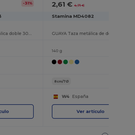
2,61 €
-31%
-45%
4,71 €
3
Stamina MD4082
TRUMBA Taza metálica doble 300 ml
GUAYA Taza metálica de doble pared con asa mosquetón ideal para transportar
140 g
8cm/7Ø
W4
España
culo
Ver artículo