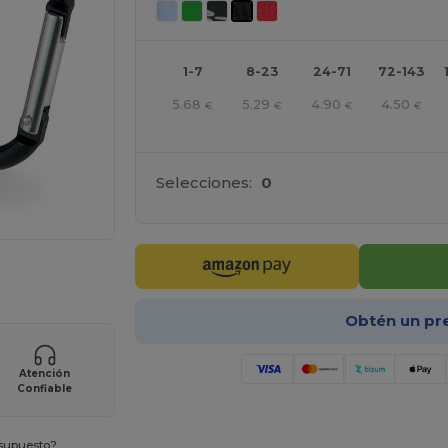
1-7
8-23
24-71
72-143
5.68
5.29
4.90
4.50
€
€
€
€
Selecciones:
0
e AQUÍ!
Obtén un pr
Atención
Confiable
esupuesto?