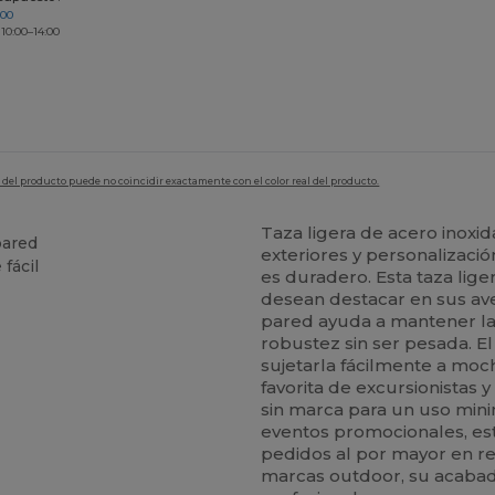
200
 10:00–14:00
en del producto puede no coincidir exactamente con el color real del producto.
Taza ligera de acero inoxi
pared
exteriores y personalizaci
fácil
es duradero. Esta taza lig
desean destacar en sus ave
pared ayuda a mantener la
robustez sin ser pesada. 
sujetarla fácilmente a moch
favorita de excursionistas 
sin marca para un uso mini
eventos promocionales, esta
pedidos al por mayor en r
marcas outdoor, su acabad