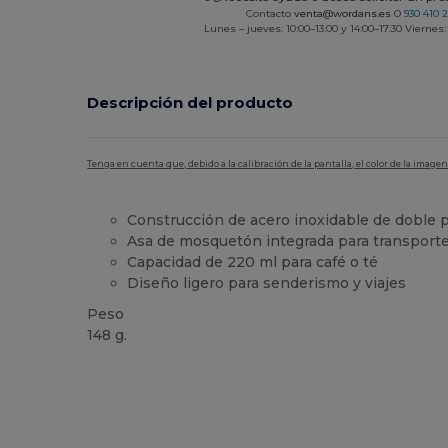
Contacto
venta@wordans.es
O
930 410 
Lunes – jueves: 10:00–13:00 y 14:00–17:30 Viernes:
Descripción del producto
Tenga en cuenta que, debido a la calibración de la pantalla, el color de la imag
Construcción de acero inoxidable de doble 
Asa de mosquetón integrada para transporte 
Capacidad de 220 ml para café o té
Diseño ligero para senderismo y viajes
Peso
148 g.
Alto stock
Personalizable