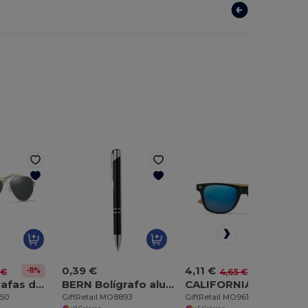
0,39 €
4,11 €
-11%
-12%
 €
4,65 €
HONIARA Gafas de sol de bambú en bolsa
BERN Bolígrafo aluminio pulsador
CALIFORNIA TOUCH Gafas de sol patillas bambú
450
GiftRetail MO8893
GiftRetail MO9617