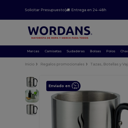
Solicitar Presupuesto
|
Entrega en 24-48h
Marcas
Camisetas
Sudaderas
Bolsas
Polos
Cha
Inicio
Regalos promocionales
Tazas, Botellas y Vaji
Enviado en