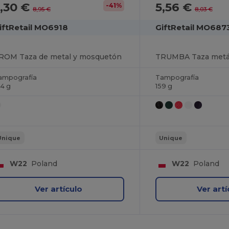
,30 €
5,56 €
-41%
8,95 €
8,03 €
iftRetail MO6918
GiftRetail MO687
ROM Taza de metal y mosquetón
ampografía
Tampografía
64 g
159 g
Unique
Unique
W22
Poland
W22
Poland
Ver artículo
Ver artí