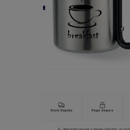
¡Personaliza tu producto onlin
Envío Rápido
Pago Seguro
¿Necesita ayuda o desea solicitar un pr