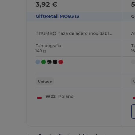
3,92 €
5
GiftRetail MO8313
G
TRUMBO Taza de acero inoxidable con asa de mosquetón
A
Tampografía
T
148 g
1
Unique
W22
Poland