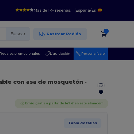
Más de 1K+ reseñas.
España
/
Es
Buscar
Rastrear Pedido
Regalos promocionales
Liquidación
¡Personalízalo!
able con asa de mosquetón
-
Envío gratis a partir de 149 € en este almacén!
Tabla de tallas