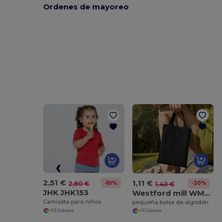
Ordenes de mayoreo
2,51 €
1,11 €
-10%
-20%
2,80 €
1,40 €
JHK JHK153
Westford mill WM103
Camiseta para niños
pequeña bolsa de algodón
+13 Colores
+3 Colores