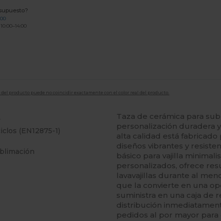
esupuesto?
200
 10:00–14:00
en del producto puede no coincidir exactamente con el color real del producto.
Taza de cerámica para sub
r
personalización duradera y
ciclos (EN12875-1)
alta calidad está fabricad
diseños vibrantes y resiste
ublimación
básico para vajilla minimal
personalizados, ofrece resu
lavavajillas durante al men
que la convierte en una op
suministra en una caja de re
distribución inmediatament
pedidos al por mayor para 