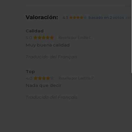
Valoración:
4.5
basado en 2 votos
617 
Calidad
5.0
Reseña por Emilie C.
Muy buena calidad
Traducido del Français
Top
4.0
Reseña por Laetitia P.
Nada que decir
Traducido del Français