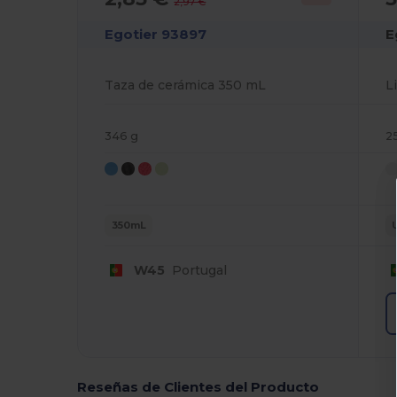
2,97 €
Egotier 93897
E
Taza de cerámica 350 mL
346 g
2
350mL
W45
Portugal
Reseñas de Clientes del Producto