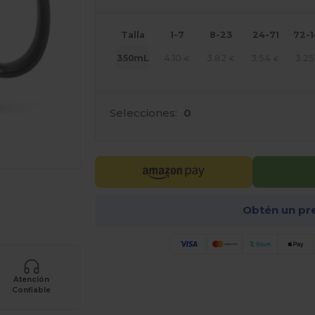
Talla
1-7
8-23
24-71
72-
4.10
3.82
3.54
3.25
350mL
€
€
€
Selecciones:
0
ara tus productos
Obtén un pr
Atención
Confiable