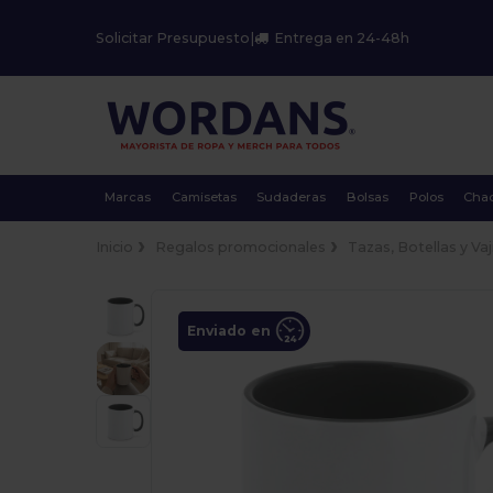
Solicitar Presupuesto
|
Entrega en 24-48h
Marcas
Camisetas
Sudaderas
Bolsas
Polos
Cha
Inicio
Regalos promocionales
Tazas, Botellas y Vaji
Enviado en