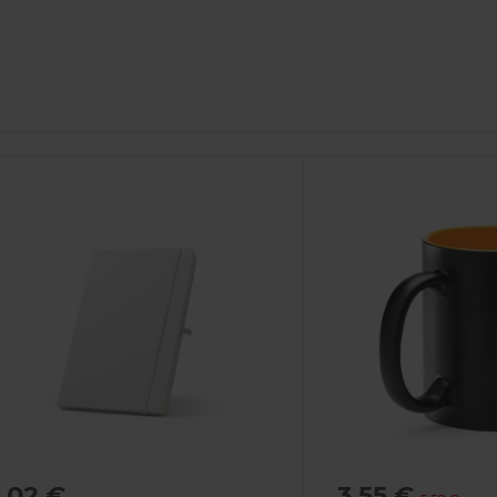
,02 €
3,55 €