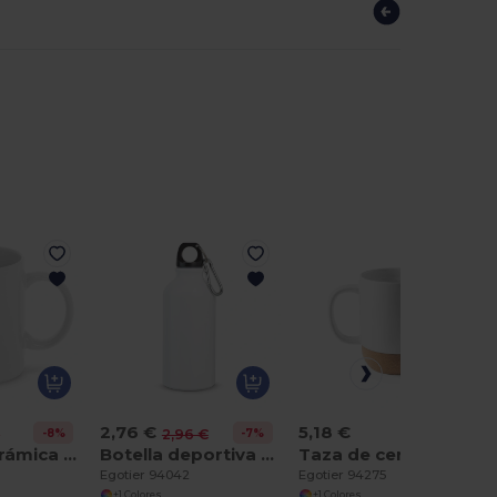
2,76 €
5,18 €
-8%
-7%
€
2,96 €
Taza de cerámica 350 mL
Botella deportiva de 400 mL
Taza de cerámica con revestimiento para sublimación 390 mL
Egotier 94042
Egotier 94275
+1 Colores
+1 Colores