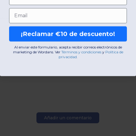
Email
uds. vendidas
¡Reclamar €10 de descuento!
Al enviar este formulario, acepta recibir correos electrónicos de
marketing de Wordans. Ver
​
Términos y condiciones
​
y
Política de
privacidad
.
Añadir un comentario