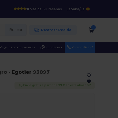
Más de 1K+ reseñas.
España
/
Es
Buscar
Rastrear Pedido
Regalos promocionales
Liquidación
¡Personalízalo!
gro
-
Egotier
93897
Envío gratis a partir de 99 € en este almacén!