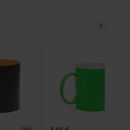
3,55 €
-36%
-46%