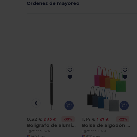
Ordenes de mayoreo
0,32 €
1,14 €
-39%
-22%
0,52 €
1,47 €
Bolígrafo de aluminio con mecanismo de giro y punta táctil
Bolsa de algodón 100% (140 g/m²)
Egotier 91624
Egotier 92070
+4 Colores
+17 Colores