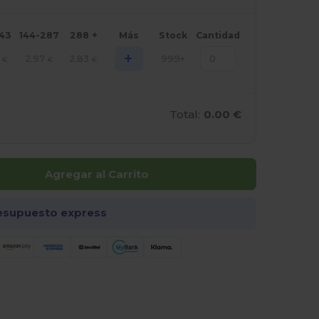
143
144-287
288 +
Más
Stock
Cantidad
+
2.97
2.83
999+
€
€
€
Total:
0.00 €
Agregar al Carrito
esupuesto express