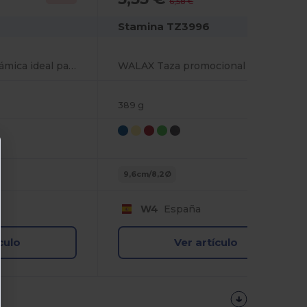
6,58 €
Stamina TZ3996
MACHA Taza de cerámica ideal para marcaje láser con interior a color
WALAX Taza promocional de cerámica ideal para marcaje láser con interior en blanco
389 g
9,6cm/8,2Ø
W4
España
culo
Ver artículo