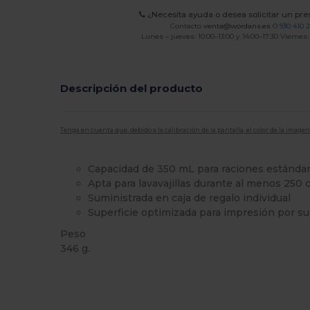
¿Necesita ayuda o desea solicitar un pr
Contacto
venta@wordans.es
O
930 410 
Lunes – jueves: 10:00–13:00 y 14:00–17:30 Viernes:
Descripción del producto
Tenga en cuenta que, debido a la calibración de la pantalla, el color de la imag
Capacidad de 350 mL para raciones estánda
Apta para lavavajillas durante al menos 250 
Suministrada en caja de regalo individual
Superficie optimizada para impresión por s
Peso
346 g.
Alto stock