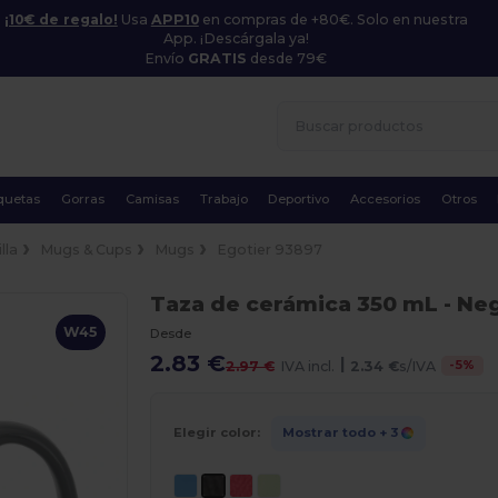
¡10€ de regalo!
Usa
APP10
en compras de +80€. Solo en nuestra
App. ¡Descárgala ya!
Envío
GRATIS
desde 79€
quetas
Gorras
Camisas
Trabajo
Deportivo
Accesorios
Otros
lla
Mugs & Cups
Mugs
Egotier 93897
Taza de cerámica 350 mL
- Ne
W45
Desde
2.83 €
|
-
5
%
2.97 €
IVA incl.
2.34 €
s/IVA
Elegir color:
Mostrar todo
+ 3