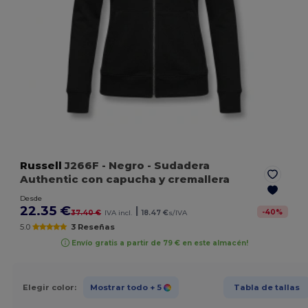
Russell
J266F
- Negro
- Sudadera
Authentic con capucha y cremallera
Desde
22.35 €
|
-
40
%
37.40 €
IVA incl.
18.47 €
s/IVA
5.0
3 Reseñas
Envío gratis a partir de 79 € en este almacén!
Elegir color:
Mostrar todo
+ 5
Tabla de tallas