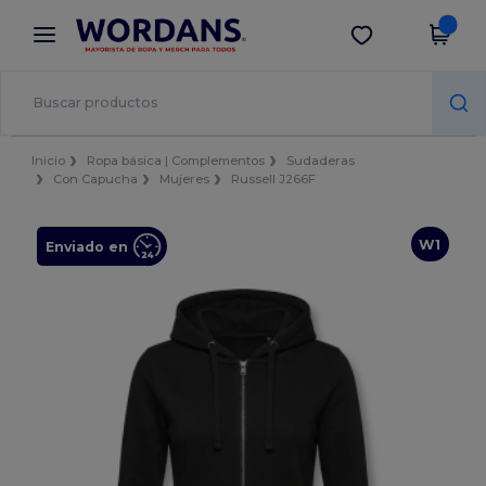
×
App de Wordans
Descargar app
¡Mejores precios en app!
Inicio
Ropa básica | Complementos
Sudaderas
Con Capucha
Mujeres
Russell J266F
W1
Enviado en