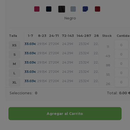
Negro
1-7
8-23
24-71
72-143
144-287
288 +
Más
Talla
Stock
Cantida
+
33.03
29.15
27.20
24.29
23.32
22.35
€
€
€
€
€
€
XS
11
+
33.03
29.15
27.20
24.29
23.32
22.35
€
€
€
€
€
€
S
49
+
33.03
29.15
27.20
24.29
23.32
22.35
€
€
€
€
€
€
M
88
+
33.03
29.15
27.20
24.29
23.32
22.35
€
€
€
€
€
€
L
55
+
33.03
29.15
27.20
24.29
23.32
22.35
€
€
€
€
€
€
XL
26
Selecciones:
0
Total:
0.00 
Agregar al Carrito
¡Personalízalo!