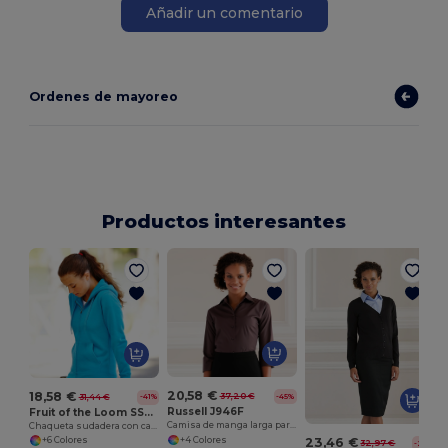
Añadir un comentario
Ordenes de mayoreo
Productos interesantes
20,58 €
18,58 €
37,20 €
31,44 €
-45%
-41%
Russell J946F
Fruit of the Loom SS312
Camisa de manga larga para mujer de fácil cuidado
Chaqueta sudadera con capucha mujer Premium 70/30
+4 Colores
23,46 €
+6 Colores
32,97 €
-29%