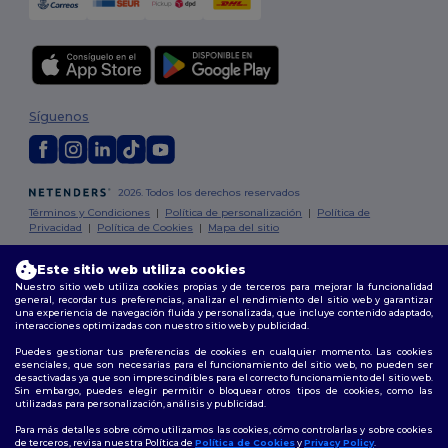
Síguenos
2026. Todos los derechos reservados
Términos y Condiciones
|
Política de personalización
|
Política de
Privacidad
|
Política de Cookies
|
Mapa del sitio
Este sitio web utiliza cookies
Madrid
|
Barcelona
|
Valencia
|
Seville
|
Zaragoza
|
Málaga
|
Murcia
|
Nuestro sitio web utiliza cookies propias y de terceros para mejorar la funcionalidad
Palma
|
Bilbao
|
Alicante
general, recordar tus preferencias, analizar el rendimiento del sitio web y garantizar
una experiencia de navegación fluida y personalizada, que incluye contenido adaptado,
interacciones optimizadas con nuestro sitio web y publicidad.
Puedes gestionar tus preferencias de cookies en cualquier momento. Las cookies
esenciales, que son necesarias para el funcionamiento del sitio web, no pueden ser
desactivadas ya que son imprescindibles para el correcto funcionamiento del sitio web.
Sin embargo, puedes elegir permitir o bloquear otros tipos de cookies, como las
utilizadas para personalización, análisis y publicidad.
Para más detalles sobre cómo utilizamos las cookies, cómo controlarlas y sobre cookies
de terceros, revisa nuestra Política de
Política de Cookies
y
Privacy Policy
.