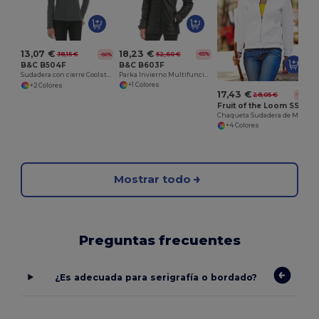
18,23 €
13,07 €
52,60 €
38,15 €
-65%
-66%
B&C B603F
B&C B504F
Parka Invierno Multifuncional Confort
Sudadera con cierre Coolstar
+1 Colores
+2 Colores
17,43 €
28,05 €
-38%
Fruit of the Loom SS310
Chaqueta Sudadera de Mujer Premium 70/30
+4 Colores
Mostrar todo
Preguntas frecuentes
¿Es adecuada para serigrafía o bordado?