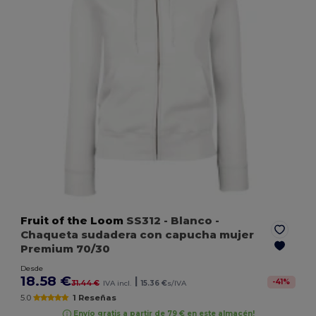
Fruit of the Loom
SS312
- Blanco
-
Chaqueta sudadera con capucha mujer
Premium 70/30
Desde
18.58 €
|
-
41
%
31.44 €
IVA incl.
15.36 €
s/IVA
5.0
1 Reseñas
Envío gratis a partir de 79 € en este almacén!