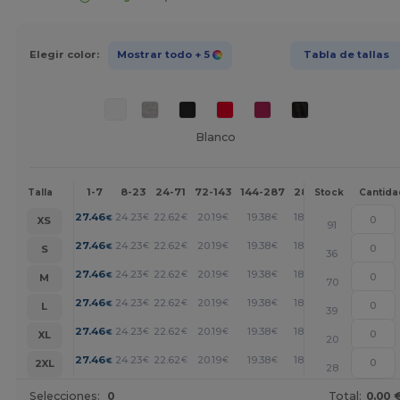
Elegir color:
Mostrar todo
+ 5
Tabla de tallas
Blanco
1-7
8-23
24-71
72-143
144-287
288 +
Más
Talla
Stock
Cantida
+
27.46
24.23
22.62
20.19
19.38
18.58
€
€
€
€
€
€
XS
91
+
27.46
24.23
22.62
20.19
19.38
18.58
€
€
€
€
€
€
S
36
+
27.46
24.23
22.62
20.19
19.38
18.58
€
€
€
€
€
€
M
70
+
27.46
24.23
22.62
20.19
19.38
18.58
€
€
€
€
€
€
L
39
+
27.46
24.23
22.62
20.19
19.38
18.58
€
€
€
€
€
€
XL
20
+
27.46
24.23
22.62
20.19
19.38
18.58
€
€
€
€
€
€
2XL
28
Selecciones:
0
Total:
0.00 