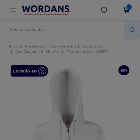
×
App de Wordans
Descargar app
¡Mejores precios en app!
Inicio
Ropa básica | Complementos
Sudaderas
Con Capucha
Mujeres
Fruit of the Loom SS312
W1
Enviado en