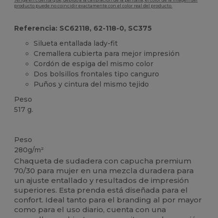
Tenga en cuenta que, debido a la calibración de la pantalla, el color de la imagen del
producto puede no coincidir exactamente con el color real del producto.
Referencia: SC62118, 62-118-0, SC375
Silueta entallada lady-fit
Cremallera cubierta para mejor impresión
Cordón de espiga del mismo color
Dos bolsillos frontales tipo canguro
Puños y cintura del mismo tejido
Peso
517 g.
Personalizable
Peso
280g/m²
Chaqueta de sudadera con capucha premium
70/30 para mujer en una mezcla duradera para
un ajuste entallado y resultados de impresión
superiores. Esta prenda está diseñada para el
confort. Ideal tanto para el branding al por mayor
como para el uso diario, cuenta con una