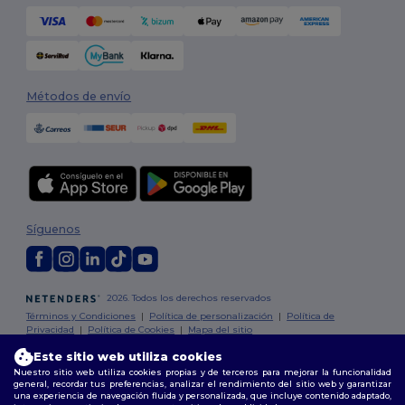
Métodos de envío
Síguenos
2026. Todos los derechos reservados
Términos y Condiciones
|
Política de personalización
|
Política de
Privacidad
|
Política de Cookies
|
Mapa del sitio
Este sitio web utiliza cookies
Madrid
|
Barcelona
|
Valencia
|
Seville
|
Zaragoza
|
Málaga
|
Murcia
|
Nuestro sitio web utiliza cookies propias y de terceros para mejorar la funcionalidad
general, recordar tus preferencias, analizar el rendimiento del sitio web y garantizar
Palma
|
Bilbao
|
Alicante
una experiencia de navegación fluida y personalizada, que incluye contenido adaptado,