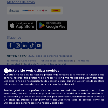
Métodos de envío
Síguenos
2026. Todos los derechos reservados
Términos y Condiciones
|
Política de personalización
|
Política de
Privacidad
|
Política de Cookies
|
Mapa del sitio
Este sitio web utiliza cookies
Nuestro sitio web utiliza cookies propias y de terceros para mejorar la funcionalidad
Madrid
|
Barcelona
|
Valencia
|
Seville
|
Zaragoza
|
Málaga
|
Murcia
|
general, recordar tus preferencias, analizar el rendimiento del sitio web y garantizar
Palma
|
Bilbao
|
Alicante
una experiencia de navegación fluida y personalizada, que incluye contenido adaptado,
interacciones optimizadas con nuestro sitio web y publicidad.
Puedes gestionar tus preferencias de cookies en cualquier momento. Las cookies
esenciales, que son necesarias para el funcionamiento del sitio web, no pueden ser
desactivadas ya que son imprescindibles para el correcto funcionamiento del sitio web.
Sin embargo, puedes elegir permitir o bloquear otros tipos de cookies, como las
utilizadas para personalización, análisis y publicidad.