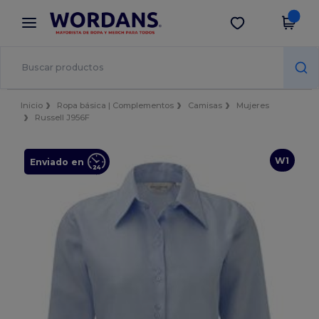
×
App de Wordans
Descargar app
¡Mejores precios en app!
Inicio
Ropa básica | Complementos
Camisas
Mujeres
Russell J956F
W1
Enviado en