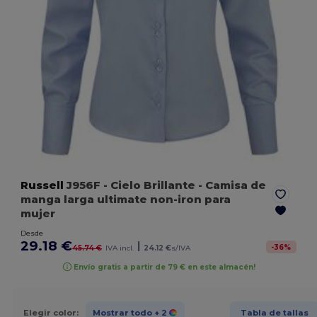
Russell
J956F
- Cielo Brillante
- Camisa de
manga larga ultimate non-iron para
mujer
Desde
29.18 €
|
-
36
%
45.74 €
IVA incl.
24.12 €
s/IVA
Envío gratis a partir de 79 € en este almacén!
Elegir color:
Mostrar todo
+ 2
Tabla de tallas