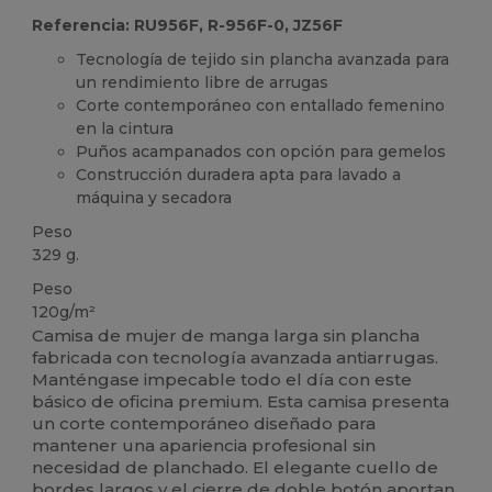
Referencia: RU956F, R-956F-0, JZ56F
Tecnología de tejido sin plancha avanzada para
un rendimiento libre de arrugas
Corte contemporáneo con entallado femenino
en la cintura
Puños acampanados con opción para gemelos
Construcción duradera apta para lavado a
máquina y secadora
Peso
329 g.
Peso
120g/m²
Camisa de mujer de manga larga sin plancha
fabricada con tecnología avanzada antiarrugas.
Manténgase impecable todo el día con este
básico de oficina premium. Esta camisa presenta
un corte contemporáneo diseñado para
mantener una apariencia profesional sin
necesidad de planchado. El elegante cuello de
bordes largos y el cierre de doble botón aportan