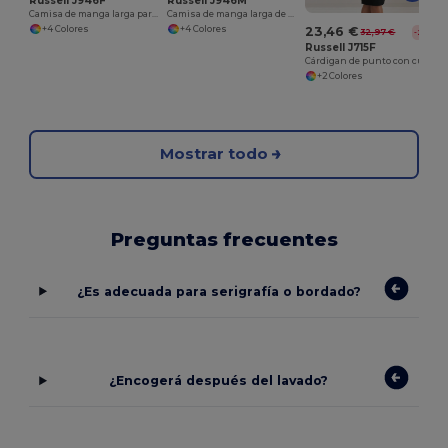
Russell J946F
Russell J946M
Camisa de manga larga para mujer de fácil cuidado
Camisa de manga larga de fácil cuidado
+4 Colores
+4 Colores
23,46 €
32,97 €
-29%
Russell J715F
Cárdigan de punto con cuello en V para mujeres
+2 Colores
Mostrar todo
Preguntas frecuentes
¿Es adecuada para serigrafía o bordado?
¿Encogerá después del lavado?