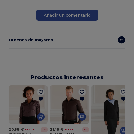
Añadir un comentario
Ordenes de mayoreo
Productos interesantes
20,58 €
21,16 €
37,20 €
34,12 €
-45%
-38%