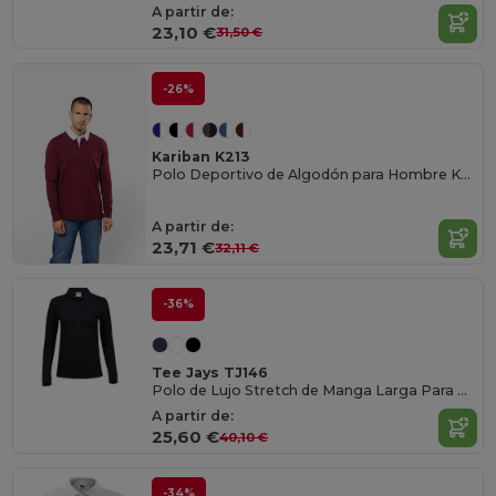
A partir de:
23,10 €
31,50 €
-26%
Kariban K213
Polo Deportivo de Algodón para Hombre Kariban
A partir de:
23,71 €
32,11 €
-36%
Tee Jays TJ146
Polo de Lujo Stretch de Manga Larga Para Mujer
A partir de:
25,60 €
40,10 €
-34%