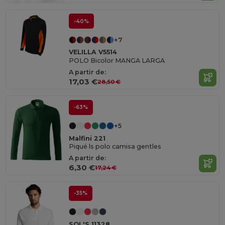
-40%
+7
VELILLA V5514
POLO Bicolor MANGA LARGA
A partir de:
17,03 €
28,50 €
-63%
+5
Malfini 221
Piqué ls polo camisa gentles
A partir de:
6,30 €
17,24 €
-35%
SOL'S 11328