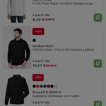
STAR Polo Piqué Hombre Manga Larga
A partir de:
8,29 €
12,85 €
-40%
Kariban K221
FRENCH RIB - POLO DE MANGA LARGA
A partir de:
19,37 €
32,56 €
-39%
+1
Russell R-012M-0
Sudadera Workwear con Cuello
A partir de: