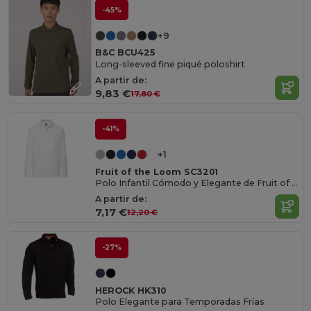
-45%
+9
B&C BCU425
Long-sleeved fine piqué poloshirt
A partir de:
9,83 €
17,80 €
-41%
+1
Fruit of the Loom SC3201
Polo Infantil Cómodo y Elegante de Fruit of the Loom
A partir de:
7,17 €
12,20 €
-27%
HEROCK HK310
Polo Elegante para Temporadas Frías