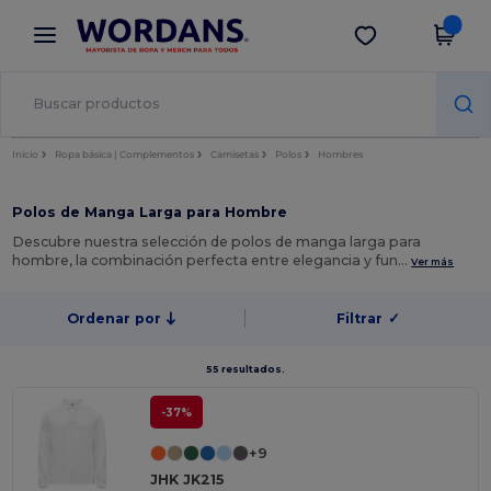
×
App de Wordans
Descargar app
¡Mejores precios en app!
Inicio
Ropa básica | Complementos
Camisetas
Polos
Hombres
Polos de Manga Larga para Hombre
Descubre nuestra selección de polos de manga larga para
hombre, la combinación perfecta entre elegancia y fun…
Ver más
Ordenar por
Filtrar
✓
55 resultados.
-37%
+9
JHK JK215