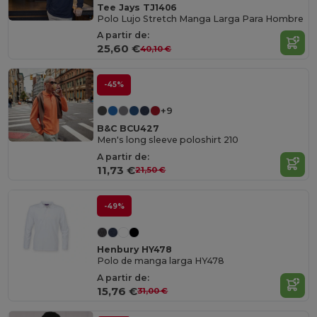
Tee Jays TJ1406
Polo Lujo Stretch Manga Larga Para Hombre
A partir de:
25,60 €
40,10 €
-45%
+9
B&C BCU427
Men's long sleeve poloshirt 210
A partir de:
11,73 €
21,50 €
-49%
Henbury HY478
Polo de manga larga HY478
A partir de:
15,76 €
31,00 €