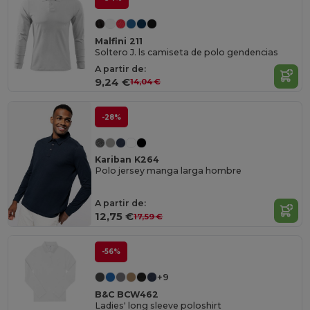
Malfini 211
Soltero J. ls camiseta de polo gendencias
A partir de:
9,24 €
14,04 €
-28%
Kariban K264
Polo jersey manga larga hombre
A partir de:
12,75 €
17,59 €
-56%
+9
B&C BCW462
Ladies' long sleeve poloshirt