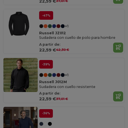
22,59 €
37,01 €
-47%
+1
Russell JZ012
Sudadera con cuello de polo para hombre
A partir de:
22,59 €
42,30 €
-39%
+1
Russell J012M
Sudadera con cuello resistente
A partir de:
22,59 €
37,01 €
-36%