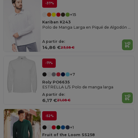
-37%
+15
Kariban K243
Polo de Manga Larga en Piqué de Algodón para Hombre
A partir de:
14,86 €
23,58 €
-71%
+7
Roly PO6635
ESTRELLA L/S Polo de manga larga
A partir de:
6,17 €
21,08 €
-52%
+1
Fruit of the Loom SS258