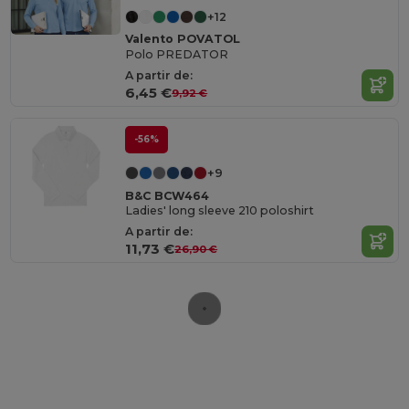
+12
Valento POVATOL
Polo PREDATOR
A partir de:
6,45 €
9,92 €
-56%
+9
B&C BCW464
Ladies' long sleeve 210 poloshirt
A partir de:
11,73 €
26,90 €