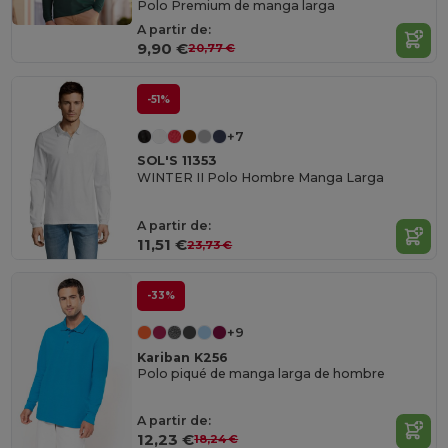
Polo Premium de manga larga
A partir de:
9,90 €
20,77 €
-51%
+7
SOL'S 11353
WINTER II Polo Hombre Manga Larga
A partir de:
11,51 €
23,73 €
-33%
+9
Kariban K256
Polo piqué de manga larga de hombre
A partir de:
12,23 €
18,24 €