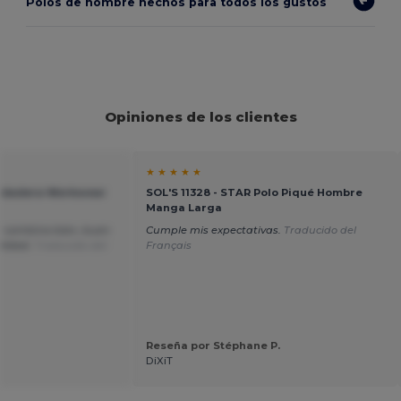
Polos de hombre hechos para todos los gustos
Opiniones de los clientes
★ ★ ★ ★ ★
 Sudadera Workwear
SOL'S 11328 - STAR Polo Piqué Hombre
Manga Larga
or combina bien, buen
Cumple mis expectativas.
Traducido del
alidad.
Traducido del
Français
Reseña por Stéphane P.
DiXiT