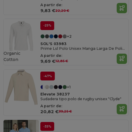
A partir de:
9,83 €
22,20 €
-25%
+2
SOL'S 03983
Prime Lsl Polo Unisex Manga Larga De Polialgodón
Organic
A partir de:
Cotton
9,69 €
12,85 €
-47%
+1
Elevate 38237
Sudadera tipo polo de rugby unisex "Clyde"
A partir de:
20,82 €
39,25 €
-35%