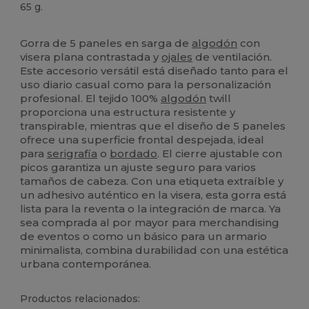
65 g.
Etiqueta extraíble
Alto stock
Gorra de 5 paneles en sarga de
algodón
con
visera plana contrastada y
ojales
de ventilación.
Este accesorio versátil está diseñado tanto para el
uso diario casual como para la personalización
profesional. El tejido 100%
algodón
twill
proporciona una estructura resistente y
transpirable, mientras que el diseño de 5 paneles
ofrece una superficie frontal despejada, ideal
para
serigrafía
o
bordado
. El cierre ajustable con
picos garantiza un ajuste seguro para varios
tamaños de cabeza. Con una etiqueta extraíble y
un adhesivo auténtico en la visera, esta gorra está
lista para la reventa o la integración de marca. Ya
sea comprada al por mayor para merchandising
de eventos o como un básico para un armario
minimalista, combina durabilidad con una estética
urbana contemporánea.
Productos relacionados: