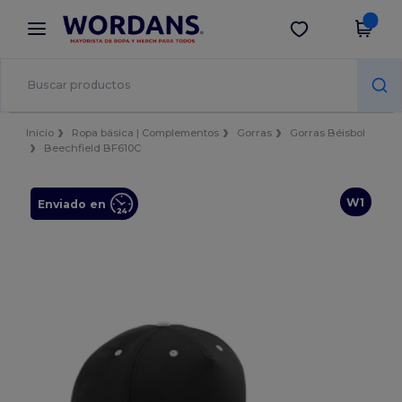
×
App de Wordans
Descargar app
¡Mejores precios en app!
Inicio
Ropa básica | Complementos
Gorras
Gorras Béisbol
Beechfield BF610C
W1
Enviado en