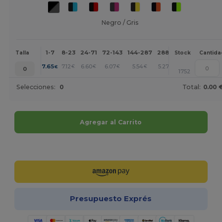
Negro / Gris
1-7
8-23
24-71
72-143
144-287
288 +
Más
Talla
Stock
Cantida
+
7.65
7.12
6.60
6.07
5.54
5.27
€
€
€
€
€
€
0
1752
Selecciones:
0
Total:
0.00 
Agregar al Carrito
¡Personalízalo!
Presupuesto Exprés