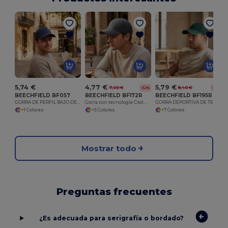
5,74 €
4,77 €
5,79 €
7,00 €
8,40 €
-32%
-31%
BEECHFIELD BF057
BEECHFIELD BF172R
BEECHFIELD BF195R
GORRA DE PERFIL BAJO DE ALGODÓN PEINADO GRUESO
Gorra con tecnología Coolmax®
GORRA DEPORTIVA DE TECNOLOGÍA DE EQUI
+1 Colores
+5 Colores
+7 Colores
Mostrar todo
Preguntas frecuentes
¿Es adecuada para serigrafía o bordado?