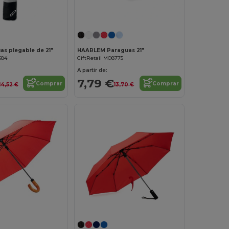
¡Personalízalo!
¡Personalízalo!
s plegable de 21"
HAARLEM Paraguas 21"
584
GiftRetail MO8775
A partir de:
7,79 €
Comprar
Comprar
14,52 €
13,70 €