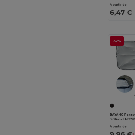
A partir de:
6,47 €
-52%
BAYANG Paras
GiftRetail MO67
A partir de:
9,96 €
2