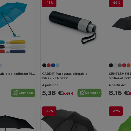
-43%
-49%
Paraguas plegable de poliéster 190T
CARDIF Paraguas plegable
GiftRetail MO7210
GiftRetail MO8
A partir de:
A partir de:
5,38 €
8,16 €
Comprar
Comprar
9,48 €
1
-49%
-27%