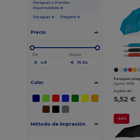
Paraguas y Prendas
Impermeables
Paraguas
Plegable
Precio
De
Hasta
€
€
Color
Egotier 99138
A partir de:
5,52 €
-44%
Método de impresión