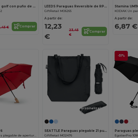
Paraguas para golf con puño de goma EVA de 30" "Yfke"
LEEDS Paraguas Reversible de RPET con Mango de Bambú
Stamina UM11
42
GiftRetail MO6265
A partir de:
A partir de:
12,23
6,87 €
Comprar
6,45 €
23,45
Comprar
€
€
-51%
¡Personalízalo!
76
SEATTLE Paraguas plegable 21 pulgadas
ALARIZ Paraguas plegable de apertura y cierre automático
GiftRetail MO2476
EgotierPro 109