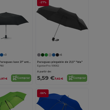
-27%
¡Personalízalo!
+3
+5
GENTLEMEN Paraguas luxe 21" antiviento
Paraguas plegable de 21,5" "Ida"
780
EgotierPro 109052
A partir de:
5,59 €
Comprar
Comprar
5,97 €
7,62 €
-56%