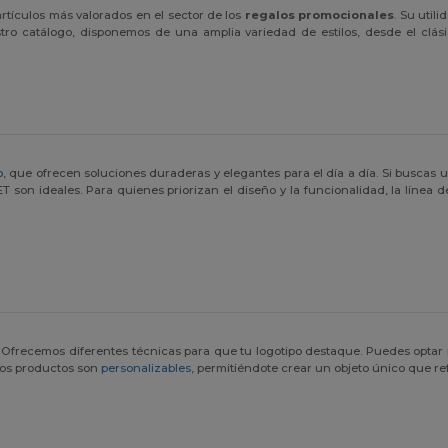
tículos más valorados en el sector de los
regalos promocionales
. Su util
stro catálogo, disponemos de una amplia variedad de estilos, desde el clás
o
, que ofrecen soluciones duraderas y elegantes para el día a día. Si buscas 
PET son ideales. Para quienes priorizan el diseño y la funcionalidad, la línea 
 Ofrecemos diferentes técnicas para que tu logotipo destaque. Puedes optar 
ros productos son
personalizables
, permitiéndote crear un objeto único que r