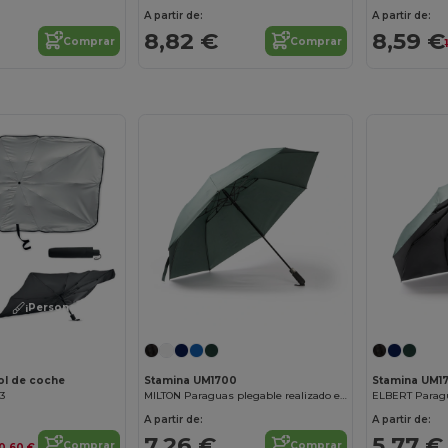
A partir de:
A partir de:
8,82 €
8,59 €
Comprar
Comprar
¡Personalízalo!
ol de coche
Stamina UM1700
Stamina UM1
83
MILTON Paraguas plegable realizado en RPET con apertura automática gracias a su botón incorporado en el mango
A partir de:
A partir de:
7,26 €
5,77 €
Comprar
Comprar
0,60 €