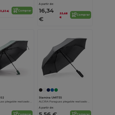
A partir de:
16,34
Comprar
17,37 €
33,68
Comprar
€
€
702
Stamina UM1735
ELBERT Paraguas plegable realizado en RPET y tejido pongee 190T con protección ultravioleta UV SPF50
ALCIRA Paraguas plegable realizado en RPET con apertura y cierre automático con botón incorporado en el mango
A partir de:
5,56 €
Comprar
Comprar