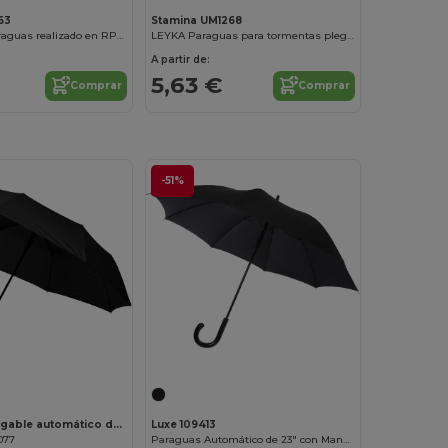
63
Stamina UM1268
KODIAK Un paraguas realizado en RPET
LEYKA Paraguas para tormentas plegable de apertura automática con mango de goma
A partir de:
5,63 €
Comprar
Comprar
-51%
Paraguas plegable automático de 21" "Wali"
Luxe 109413
077
Paraguas Automático de 23" con Mango Curvo y Estilo Carbono