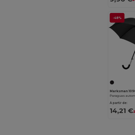
-48%
Marksman 109
Paraguas automá
A partir de:
14,21 €