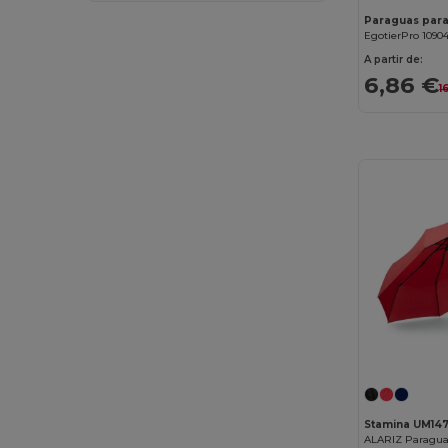
EgotierPro 1090
A partir de:
6,86 €
1
Stamina UM14