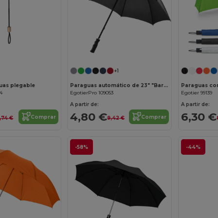
¡Personalízalo!
+1
uas plegable
Paraguas automático de 23" "Barry"
04
EgotierPro 109053
Egotier 99139
A partir de:
A partir de:
4,80 €
6,30 €
Comprar
Comprar
,74 €
9,42 €
-58%
-44%