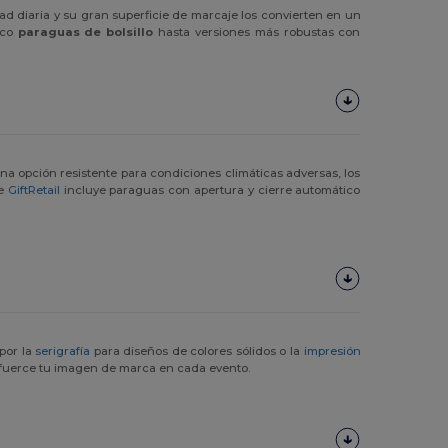
idad diaria y su gran superficie de marcaje los convierten en un
ico
paraguas de bolsillo
hasta versiones más robustas con
una opción resistente para condiciones climáticas adversas, los
de
GiftRetail
incluye paraguas con apertura y cierre automático
por la
serigrafía
para diseños de colores sólidos o la
impresión
efuerce tu imagen de marca en cada evento.