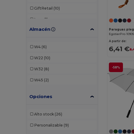
GiftRetail
(10)
Luxe
(1)
Almacén
Paraguas pleg
Marksman
(1)
EgotierPro 1090
Stamina
(6)
A partir de:
6,41 €
W4
(6)
8,
W22
(10)
-58%
W32
(8)
W45
(2)
Opciones
Alto stock
(26)
Personalizable
(9)