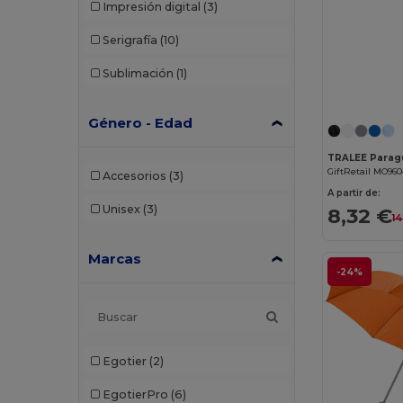
Impresión digital
(3)
Serigrafía
(10)
Sublimación
(1)
Género - Edad
TRALEE Parag
GiftRetail MO96
Accesorios
(3)
A partir de:
Unisex
(3)
8,32 €
14
Marcas
-24%
Egotier
(2)
EgotierPro
(6)