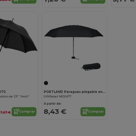
¡Personalízalo!
072
PORTLAND Paraguas plegable en estuche
tico de 23" "Arch"
GiftRetail MO2477
A partir de:
8,43 €
Comprar
Comprar
27,57 €