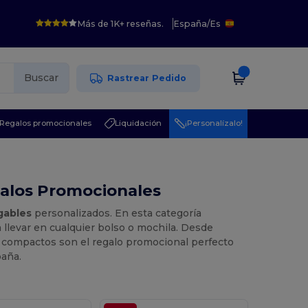
Más de 1K+ reseñas.
España
/
Es
Buscar
Rastrear Pedido
Regalos promocionales
Liquidación
¡Personalízalo!
galos Promocionales
gables
personalizados. En esta categoría
ra llevar en cualquier bolso o mochila. Desde
 compactos son el regalo promocional perfecto
paña.