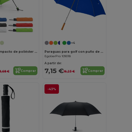
+4
Paraguas compacto de poliéster 190T con apertura automática
Paraguas para golf con puño de madera de 30" "Karl"
EgotierPro 109018
A partir de:
7,15 €
Comprar
Comprar
8,68 €
16,23 €
-43%