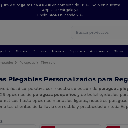
¡10€ de regalo!
Usa
APP10
en compras de +80€. Solo en nuestra
App. ¡Descárgala ya!
Envío
GRATIS
desde 79€
quetas
Gorras
Camisas
Trabajo
Deportivo
Accesorios
Otros
rmeables
Paraguas
Plegable
as Plegables Personalizados para Re
visibilidad corporativa con nuestra selección de
paraguas ple
 26 opciones de
paraguas pequeños
y de bolsillo, ideales pa
omáticos hasta opciones manuales ligeras, nuestros paraguas
r a tus clientes de la lluvia con estilo y practicidad en toda Es
s.