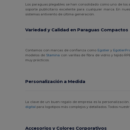
Los paraguas plegables se han consolidado como uno de los ar
soporte publicitario excelente para cualquier marca. En nue
sistemas antiviento de última generación.
Variedad y Calidad en Paraguas Compactos
Contamos con marcas de confianza como
Egotier
y
EgotierPr
modelos de
Stamina
con varillas de fibra de vidrio y tejido R
muy prácticos.
Personalización a Medida
La clave de un buen regalo de empresa es la personalización.
digital
para logotipos más complejos y detallados. Todos nuest
Accesorios y Colores Corporativos