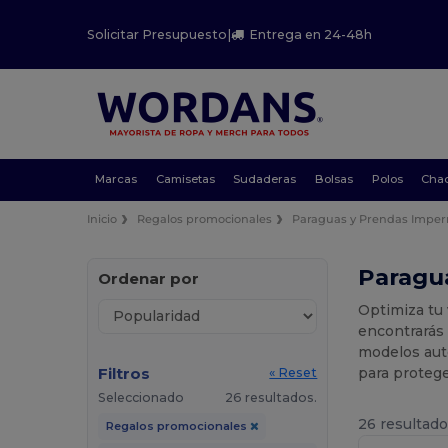
Solicitar Presupuesto
|
Entrega en 24-48h
Marcas
Camisetas
Sudaderas
Bolsas
Polos
Cha
Inicio
Regalos promocionales
Paraguas y Prendas Impe
Paragu
Ordenar por
Optimiza tu 
encontrarás
modelos aut
Filtros
para protege
« Reset
Seleccionado
26 resultados.
26 resultado
Regalos promocionales