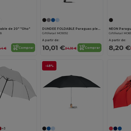
¡Personalízalo!
able de 20" "Oho"
DUNDEE FOLDABLE Paraguas plegable y reversible
NEON Paragua
58
GiftRetail MO9092
GiftRetail MO8
A partir de:
A partir de:
10,01 €
8,20 €
Comprar
Comprar
44 €
24,10 €
-48%
¡Personalízalo!
+3