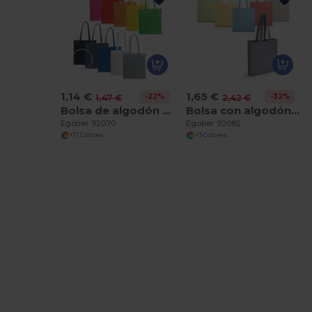
1,14 €
1,65 €
-22%
-32%
1,47 €
2,42 €
Bolsa de algodón 100% (140 g/m²)
Bolsa con algodón reciclado (70%) y poliéster (30% rPET) (140 g/m²)
Egotier 92070
Egotier 92082
+17 Colores
+3 Colores