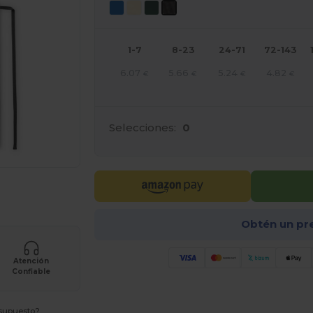
1-7
8-23
24-71
72-143
6.07
5.66
5.24
4.82
€
€
€
€
Selecciones:
0
e AQUÍ!
Obtén un pr
Atención
Confiable
esupuesto?