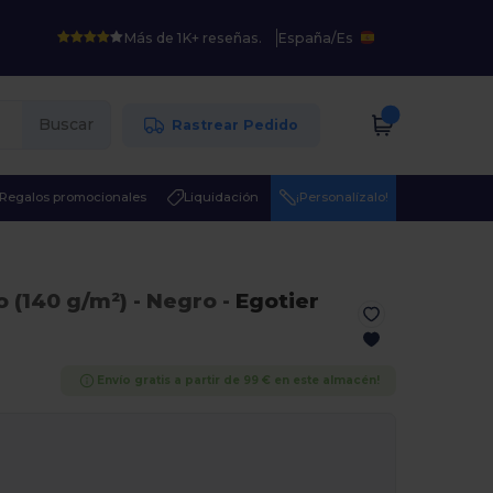
Más de 1K+ reseñas.
España
/
Es
Buscar
Rastrear Pedido
Regalos promocionales
Liquidación
¡Personalízalo!
o (140 g/m²)
- Negro
-
Egotier
Envío gratis a partir de 99 € en este almacén!