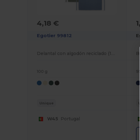
4,18 €
1
Egotier 99812
E
Delantal con algodón reciclado (140 g/m²)
100 g
9
Unique
W45
Portugal