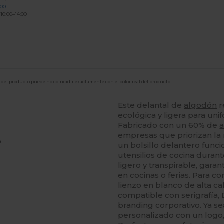
200
 10:00–14:00
en del producto puede no coincidir exactamente con el color real del producto.
Este delantal de
algodón
r
ecológica y ligera para un
Fabricado con un 60% de
empresas que priorizan la 
o
un bolsillo delantero funci
utensilios de cocina durant
ligero y transpirable, ga
en cocinas o ferias. Para 
lienzo en blanco de alta ca
compatible con serigrafía,
branding corporativo. Ya se
personalizado con un logo, 