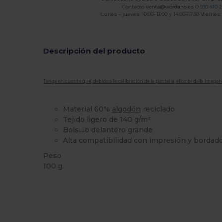
Contacto
venta@wordans.es
O
930 410 
Lunes – jueves: 10:00–13:00 y 14:00–17:30 Viernes:
Descripción del producto
Tenga en cuenta que, debido a la calibración de la pantalla, el color de la imag
Material 60%
algodón
reciclado
Tejido ligero de 140 g/m²
Bolsillo delantero grande
Alta compatibilidad con impresión y bordad
Peso
100 g.
Alto stock
Personalizable