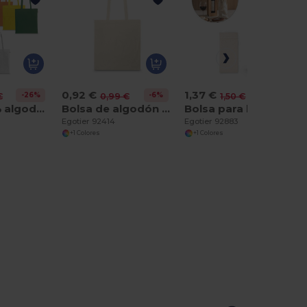
0,92 €
1,37 €
-26%
-6%
-9%
€
0,99 €
1,50 €
Bolsa 100% algodón orgánico (140 g/m²)
Bolsa de algodón 100% (100 g/m²)
Bolsa para botella 100% algodón (180 g/m²)
Egotier 92414
Egotier 92883
+1 Colores
+1 Colores