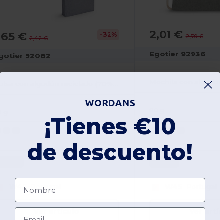
2,01 €
,65 €
-32%
2,70 €
2,42 €
Egotier 92936
gotier 92082
Bolsa con algodón reciclado (70%) y poliéster (30% rPET) (140 g/m²)
80 g
5 g
¡Tienes €10
de descuento!
Unique
Unique
Nombre
W45
Portugal
W45
Portugal
Ver artículo
Ver artí
Email