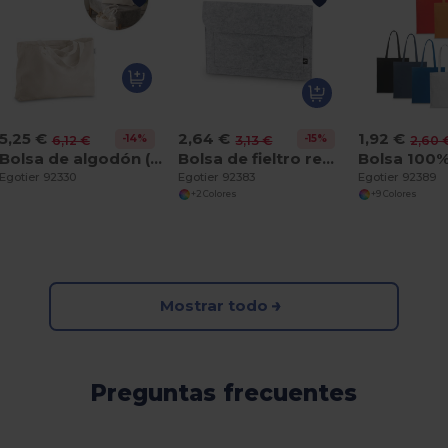
5,25 €
2,64 €
1,92 €
-14%
-15%
6,12 €
3,13 €
2,60 
Bolsa de algodón (50%), algodón reciclado (30%) y poliéster (20% rPET) (280 g/m²)
Bolsa de fieltro reciclado (100% rPET) para portátil
Egotier 92330
Egotier 92383
Egotier 92389
+2 Colores
+9 Colores
Mostrar todo
Preguntas frecuentes