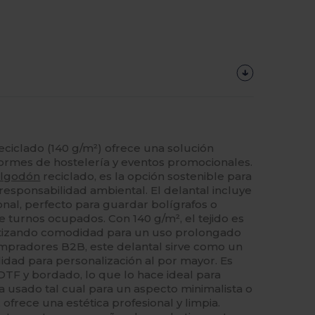
eciclado (140 g/m²) ofrece una solución
iformes de hostelería y eventos promocionales.
algodón
reciclado, es la opción sostenible para
responsabilidad ambiental. El delantal incluye
onal, perfecto para guardar bolígrafos o
e turnos ocupados. Con 140 g/m², el tejido es
rantizando comodidad para un uso prolongado
compradores B2B, este delantal sirve como un
lidad para personalización al por mayor. Es
 DTF y bordado, lo que lo hace ideal para
a usado tal cual para un aspecto minimalista o
ofrece una estética profesional y limpia.