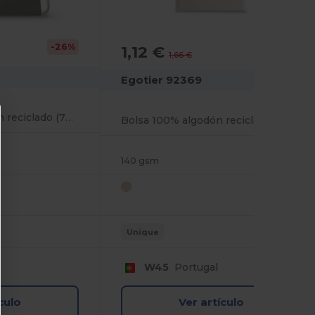
-26%
1,12 €
-32%
1,66 €
Egotier 92369
Mochila con algodón reciclado (70%) y poliéster (30% rPET) (140 g/m²)
Bolsa 100% algodón reciclado (140 g/m²)
140 gsm
Unique
W45
Portugal
culo
Ver artículo