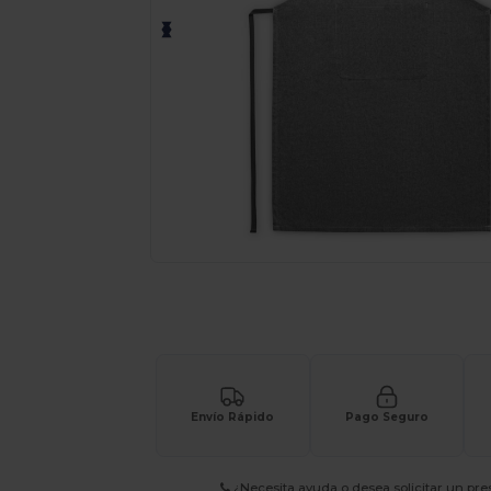
¡Personaliza tu producto onlin
Envío Rápido
Pago Seguro
¿Necesita ayuda o desea solicitar un pr