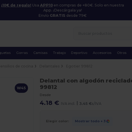
¡10€ de regalo!
Usa
APP10
en compras de +80€. Solo en nuestra
App. ¡Descárgala ya!
Envío
GRATIS
desde 79€
quetas
Gorras
Camisas
Trabajo
Deportivo
Accesorios
Otros
ensilios de cocina
Delantales
Egotier 99812
Delantal con algodón reciclad
99812
W45
Desde
4.18 €
|
IVA incl.
3.45 €
s/IVA
Elegir color:
Mostrar todo
+ 3