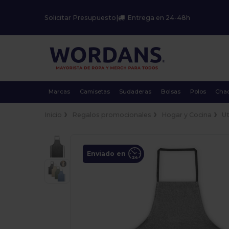
Solicitar Presupuesto
|
Entrega en 24-48h
Marcas
Camisetas
Sudaderas
Bolsas
Polos
Cha
Inicio
Regalos promocionales
Hogar y Cocina
Ut
Enviado en