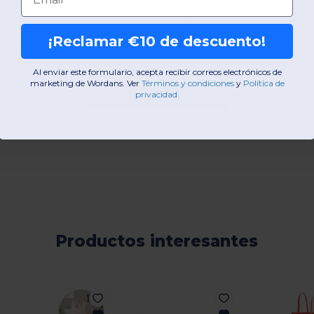
¡Reclamar €10 de descuento!
Al enviar este formulario, acepta recibir correos electrónicos de
marketing de Wordans. Ver
​
Términos y condiciones
​
y
Política de
privacidad
.
Añadir un comentario
Productos interesantes