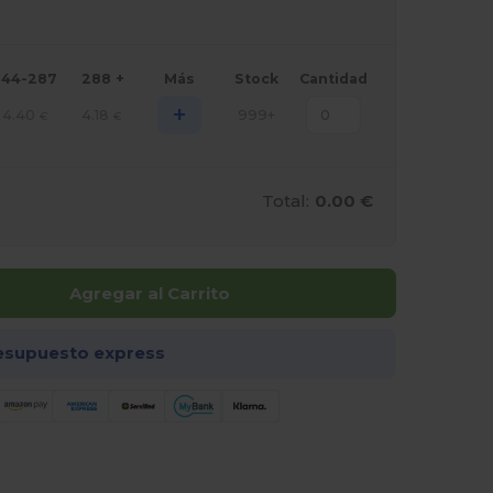
144-287
288 +
Más
Stock
Cantidad
+
4.40
4.18
999+
€
€
Total:
0.00 €
Agregar al Carrito
esupuesto express