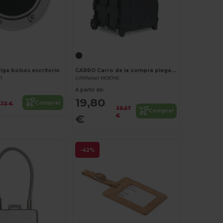
¡Personalízalo!
a bolsos escritorio
CARRO Carro de la compra plegable
1
GiftRetail MO6746
A partir de:
19,80
Comprar
,73 €
39,57
Comprar
€
€
-42%