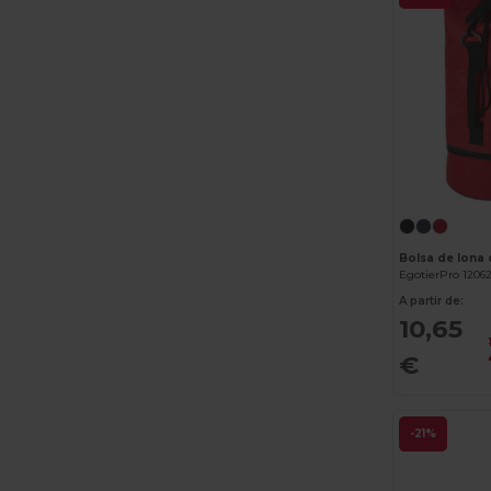
EgotierPro 1206
A partir de:
10,65
€
-21%