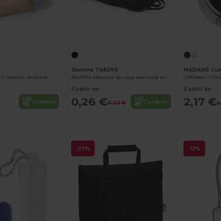
8
Stamina TA8200
MADAME Cuelg
U Leather Brillante
BRANTA Máscara de viaje realizada en suave microfibra
GiftRetail IT344
A partir de:
A partir de:
0,26 €
2,17 €
Comprar
Comprar
0,42 €
2
-27%
-13%