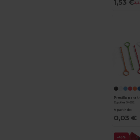
1,53 €
2,2
Presilla para 
Egotier 94952
A partir de:
0,03 €
-45%