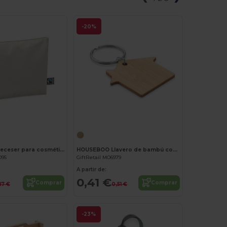
-20%
¡Personalízalo!
¡Personalízalo!
OSOLE COS Neceser para cosméticos Fairtra
HOUSEBOO Llavero de bambú con forma de c
095
GiftRetail MO6979
A partir de:
0,41 €
Comprar
Comprar
17 €
0,51 €
-23%