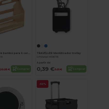
¡Personalízalo!
CABAS Caja de bambú para 6 cervezas
TRAVELLER Identificador trolley
110
GiftRetail MO8718
A partir de:
0,39 €
Comprar
Comprar
20,55 €
0,51 €
-50%