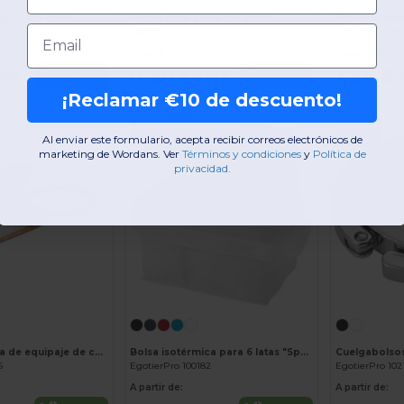
lso para mesa
Funda para gafas (80 g/m²)
Email
Egotier 92853
GiftRetail MO9
A partir de:
A partir de:
0,30 €
1,26 €
Comprar
Comprar
08 €
0,38 €
1
¡Reclamar €10 de descuento!
-28%
-34%
Al enviar este formulario, acepta recibir correos electrónicos de
marketing de Wordans. Ver
​
Términos y condiciones
​
y
Política de
privacidad
.
¡Personalízalo!
OVALIS Etiqueta de equipaje de corcho
Bolsa isotérmica para 6 latas "Spectrum"
Cuelgabolsos
6
EgotierPro 100182
EgotierPro 102
A partir de:
A partir de: