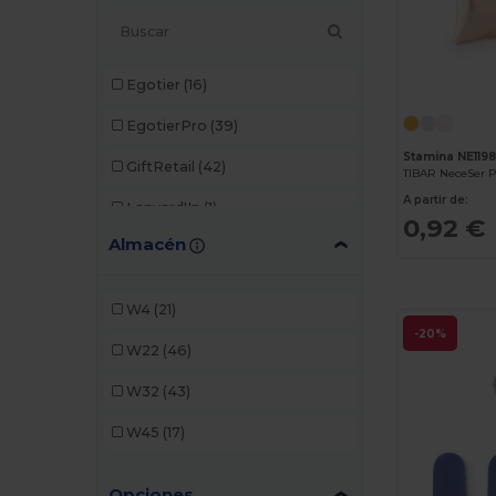
Egotier
(16)
EgotierPro
(39)
Stamina NE119
GiftRetail
(42)
TIBAR NeceSer P
A partir de:
Lanyard'In
(1)
0,92 €
Almacén
Larq
(1)
Ocean Bottle
(1)
W4
(21)
Skross
(4)
-20%
W22
(46)
Stamina
(21)
W32
(43)
Xtorm
(2)
W45
(17)
Opciones