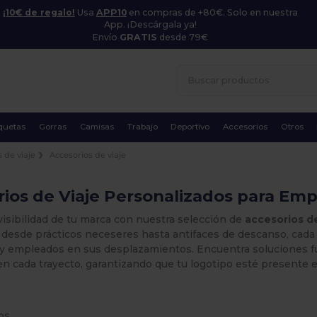
¡10€ de regalo!
Usa
APP10
en compras de +80€. Solo en nuestra
App. ¡Descárgala ya!
Envío
GRATIS
desde 79€
quetas
Gorras
Camisas
Trabajo
Deportivo
Accesorios
Otros
 de viaje
Accesorios de viaje
ios de Viaje Personalizados para Em
visibilidad de tu marca con nuestra selección de
accesorios de
, desde prácticos neceseres hasta antifaces de descanso, cad
s y empleados en sus desplazamientos. Encuentra soluciones f
en cada trayecto, garantizando que tu logotipo esté presente 
os.