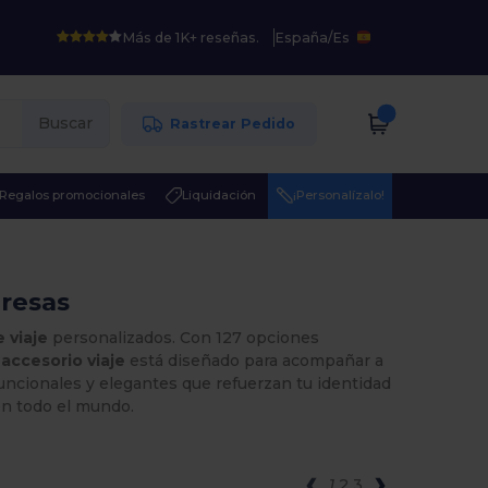
Más de 1K+ reseñas.
España
/
Es
Buscar
Rastrear Pedido
Regalos promocionales
Liquidación
¡Personalízalo!
presas
 viaje
personalizados. Con 127 opciones
a
accesorio viaje
está diseñado para acompañar a
uncionales y elegantes que refuerzan tu identidad
en todo el mundo.
1
2
3