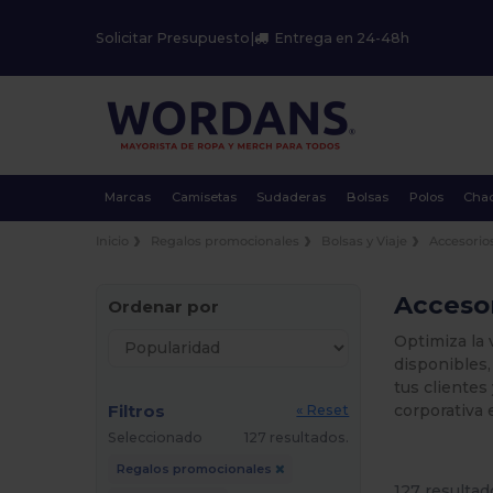
Solicitar Presupuesto
|
Entrega en 24-48h
Marcas
Camisetas
Sudaderas
Bolsas
Polos
Cha
Inicio
Regalos promocionales
Bolsas y Viaje
Accesorios
Accesor
Ordenar por
Optimiza la 
disponibles
tus cliente
Filtros
corporativa 
« Reset
Seleccionado
127 resultados.
Regalos promocionales
127 resultad