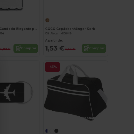
¡Personalízalo!
¡Personalízalo!
THREECODE Candado Elegante para Maletas y Más
COCO Gepäckanhänger Kork
354
GiftRetail MO6418
A partir de:
1,53 €
Comprar
Comprar
3,02 €
2,64 €
-43%
¡Personalízalo!
¡Personalízalo!