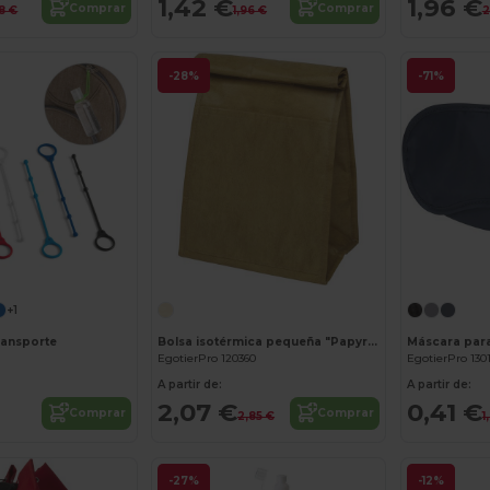
1,42 €
1,96 €
Comprar
Comprar
8 €
1,96 €
2
-28%
-71%
+1
transporte
Bolsa isotérmica pequeña "Papyrus"
Máscara para
EgotierPro 120360
EgotierPro 130
A partir de:
A partir de:
2,07 €
0,41 €
Comprar
Comprar
2,85 €
1
-27%
-12%