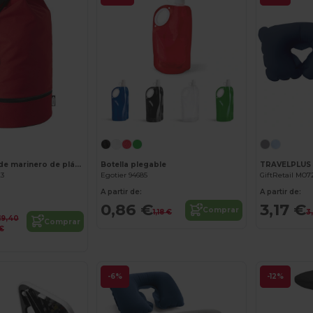
Bolsa de lona de marinero de plástico reciclado 35L "Retrend"
Botella plegable
23
Egotier 94685
GiftRetail MO7
A partir de:
A partir de:
0,86 €
3,17 €
Comprar
1,18 €
3
19,40
Comprar
€
-6%
-12%