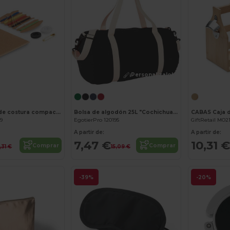
¡Personalízalo!
¡Personalízalo!
COMPACT Kit de costura compacto
Bolsa de algodón 25L "Cochichuate"
89
EgotierPro 120195
GiftRetail MO2
A partir de:
A partir de:
7,47 €
10,31 €
Comprar
Comprar
,31 €
15,09 €
-39%
-20%