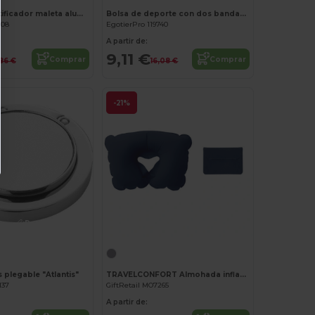
FLY TAG Identificador maleta aluminio
Bolsa de deporte con dos bandas 30L "San Jose"
508
EgotierPro 119740
A partir de:
9,11 €
Comprar
Comprar
,86 €
16,08 €
-21%
¡Personalízalo!
¡Personalízalo!
 plegable "Atlantis"
TRAVELCONFORT Almohada inflable
137
GiftRetail MO7265
A partir de: