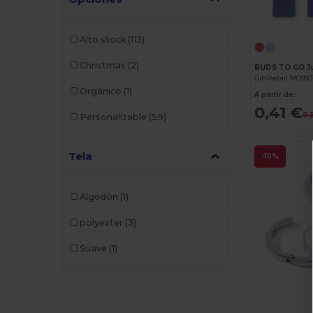
Alto stock
(113)
Christmas
(2)
BUDS TO GO Ju
GiftRetail MO950
Orgánico
(1)
A partir de:
0,41 €
0,
Personalizable
(59)
Tela
-10%
Algodón
(1)
polyester
(3)
Suave
(1)