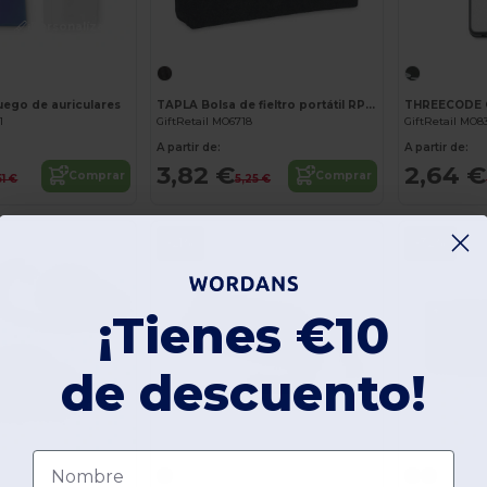
¡Personalízalo!
¡Personalízalo!
ego de auriculares
TAPLA Bolsa de fieltro portátil RPET
1
GiftRetail MO6718
GiftRetail MO8
A partir de:
A partir de:
3,82 €
2,64 €
Comprar
Comprar
51 €
5,25 €
-21%
-32%
¡Tienes €10
de descuento!
¡Personalízalo!
Nombre