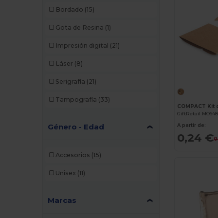
Bordado
(15)
Gota de Resina
(1)
Impresión digital
(21)
Láser
(8)
Serigrafía
(21)
Tampografía
(33)
GiftRetail MO64
Género - Edad
A partir de:
0,24 €
0
Accesorios
(15)
Unisex
(11)
Marcas