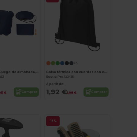
¡Personalízalo!
+3
TRAVELPLUS Juego de almohada, antifaz, tapones
Bolsa térmica con cuerdas con capacidad para 12 latas "Oriole"
263
EgotierPro 120495
A partir de:
1,92 €
Comprar
Comprar
,61 €
1,98 €
-13%