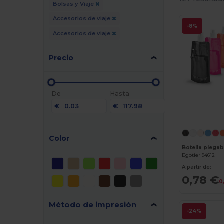
Bolsas y Viaje
Accesorios de viaje
-8%
Accesorios de viaje
Precio
De
Hasta
€
€
Color
Botella plega
Egotier 94612
A partir de:
0,78 €
0
Método de impresión
-24%