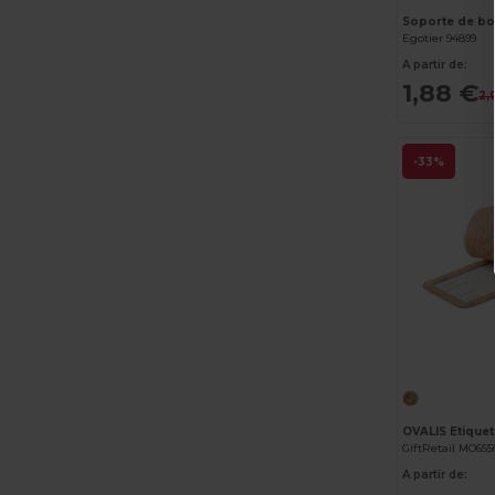
Soporte de bo
Egotier 94899
A partir de:
1,88 €
2,
-33%
GiftRetail MO655
A partir de: