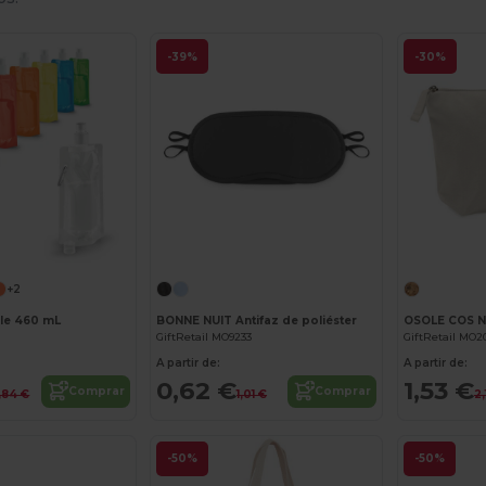
-39%
-30%
¡Personalízalo!
+2
ble 460 mL
BONNE NUIT Antifaz de poliéster
GiftRetail MO9233
GiftRetail MO2
A partir de:
A partir de:
0,62 €
1,53 €
Comprar
Comprar
,84 €
1,01 €
2,
-50%
-50%