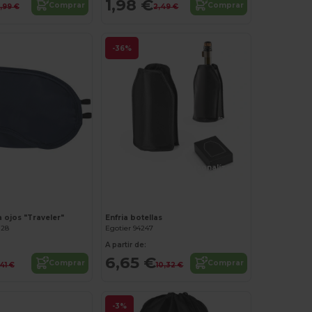
1,98 €
Comprar
Comprar
,99 €
2,49 €
-36%
¡Personalízalo!
 ojos "Traveler"
Enfria botellas
128
Egotier 94247
A partir de:
6,65 €
Comprar
Comprar
,41 €
10,32 €
-3%