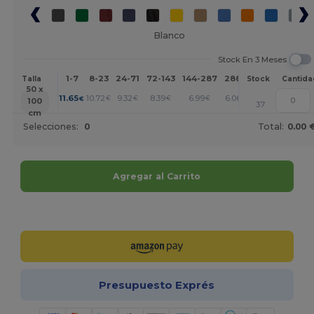
Blanco
Stock En 3 Meses
1-7
8-23
24-71
72-143
144-287
288 +
Más
Talla
Stock
Cantida
50 x
+
11.65
10.72
9.32
8.39
6.99
6.06
€
€
€
€
€
€
100
37
cm
Selecciones:
0
Total:
0.00 
Agregar al Carrito
¡Personalízalo!
Presupuesto Exprés