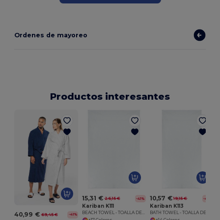
Ordenes de mayoreo
Productos interesantes
15,31 €
10,57 €
26,15 €
19,15 €
-41%
-45%
Kariban K111
Kariban K113
BEACH TOWEL - TOALLA DE PLAYA
BATH TOWEL - TOALLA DE BANO
40,99 €
69,45 €
-41%
+17 Colores
+14 Colores