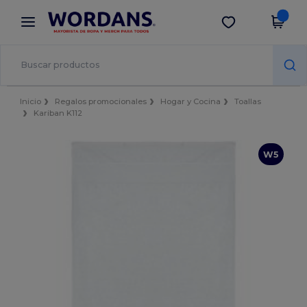
×
App de Wordans
Descargar app
¡Mejores precios en app!
Inicio
Regalos promocionales
Hogar y Cocina
Toallas
Kariban K112
W5