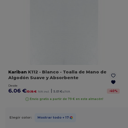
Kariban
K112
- Blanco
- Toalla de Mano de
Algodón Suave y Absorbente
Desde
6.06 €
|
-
40
%
10.16 €
IVA incl.
5.01 €
s/IVA
Envío gratis a partir de 79 € en este almacén!
Elegir color:
Mostrar todo
+ 17