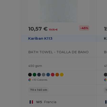
10,57 €
1
-45%
19,15 €
Kariban K113
K
BATH TOWEL - TOALLA DE BANO
450 gsm
4
+10 Colores
70 x 140 cm
W5
Francia