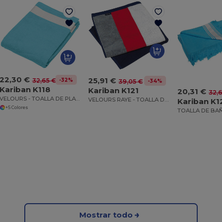
22,30 €
25,91 €
-32%
32,65 €
-34%
39,05 €
Kariban K118
Kariban K121
20,31 €
32,
VELOURS - TOALLA DE PLAYA DE TERCIOPELO
VELOURS RAYE - TOALLA DE PLAYA DE RIZO DE TERCIOPELO A RAYAS
Kariban K1
+5 Colores
TOALLA DE BA
Mostrar todo