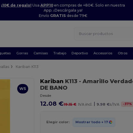
¡10€ de regalo!
Usa
APP10
en compras de +80€. Solo en nuestra
App. ¡Descárgala ya!
Envío
GRATIS
desde 79€
quetas
Gorras
Camisas
Trabajo
Deportivo
Accesorios
Otros
allas
Kariban K113
Kariban
K113
- Amarillo Verdad
DE BANO
W5
Desde
12.08 €
|
-
37
%
19.15 €
IVA incl.
9.98 €
s/IVA
Elegir color:
Mostrar todo
+ 17