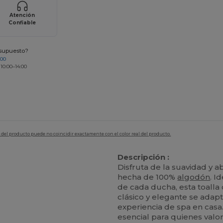
Atención
Confiable
esupuesto?
200
 10:00–14:00
en del producto puede no coincidir exactamente con el color real del producto.
Descripción :
Disfruta de la suavidad y 
hecha de 100%
algodón
. I
de cada ducha, esta toalla
clásico y elegante se adapt
experiencia de spa en casa.
esencial para quienes valor