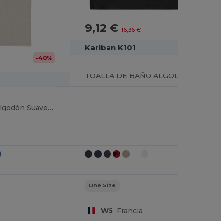
9,12 €
-44%
16,36 €
Kariban K101
-40%
TOALLA DE BAÑO ALGODÓN ORGÁNICO
Toalla de Mano de Algodón Suave y Absorbente
One Size
W5
Francia