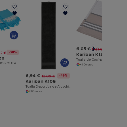
6,05 €
-17%
7,31 €
-38%
62 €
Kariban K130
28
Toalla de Cocina a Rayas de Algodón
ÑO FOUTA
+4 Colores
6,94 €
-46%
12,89 €
Kariban K108
Toalla Deportiva de Algodón con Borde Decorativo
+3 Colores