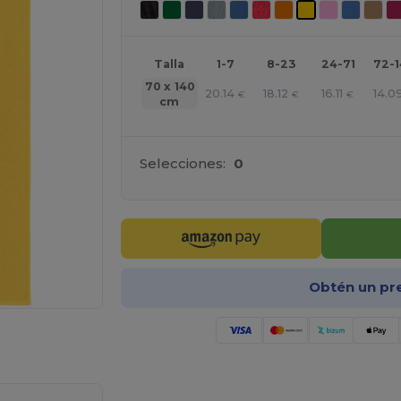
Talla
1-7
8-23
24-71
72-
70 x 140
20.14
18.12
16.11
14.0
€
€
€
cm
Selecciones:
0
Obtén un pr
ara tus productos