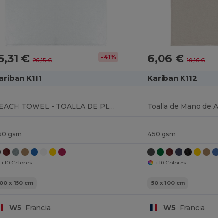
5,31 €
6,06 €
-41%
26,15 €
10,16 €
ariban K111
Kariban K112
BEACH TOWEL - TOALLA DE PLAYA
50 gsm
450 gsm
+10 Colores
+10 Colores
100 x 150 cm
50 x 100 cm
W5
Francia
W5
Francia