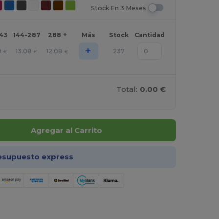
Stock En 3 Meses
143
144-287
288 +
Más
Stock
Cantidad
+
9
13.08
12.08
237
€
€
€
Total:
0.00 €
Agregar al Carrito
esupuesto express