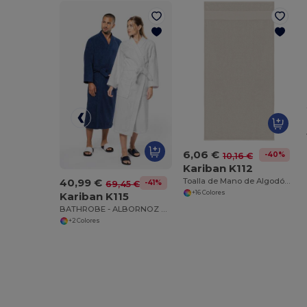
6,06 €
-40%
10,16 €
Kariban K112
40,99 €
Toalla de Mano de Algodón Suave y Absorbente
-41%
69,45 €
+16 Colores
Kariban K115
BATHROBE - ALBORNOZ COL KIMONO
+2 Colores