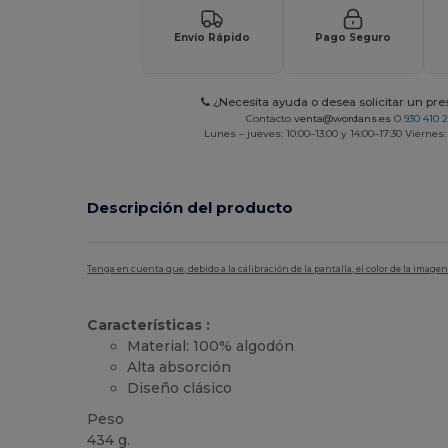
Envío Rápido
Pago Seguro
¿Necesita ayuda o desea solicitar un pr
Contacto
venta@wordans.es
O
930 410 
Lunes – jueves: 10:00–13:00 y 14:00–17:30 Viernes:
Descripción del producto
Tenga en cuenta que, debido a la calibración de la pantalla, el color de la imag
Características :
Material: 100% algodón
Alta absorción
Diseño clásico
Peso
434 g.