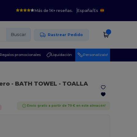
Más de 1K+ reseñas.
España
/
Es
Buscar
Rastrear Pedido
Regalos promocionales
Liquidación
¡Personalízalo!
ero
- BATH TOWEL - TOALLA
Envío gratis a partir de 79 € en este almacén!