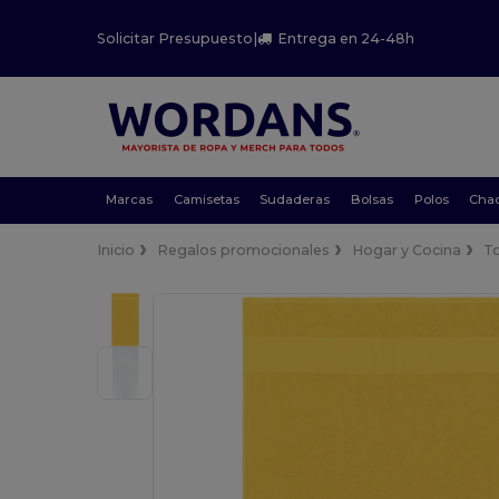
Solicitar Presupuesto
|
Entrega en 24-48h
Marcas
Camisetas
Sudaderas
Bolsas
Polos
Cha
Inicio
Regalos promocionales
Hogar y Cocina
To