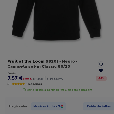
Fruit of the Loom
SS201
- Negro
-
Camiseta set-in Classic 80/20
Desde
7.57 €
|
-
36
%
11.90 €
IVA incl.
6.26 €
s/IVA
5.0
1 Reseñas
Envío gratis a partir de 79 € en este almacén!
Elegir color:
Mostrar todo
+ 3
Tabla de tallas