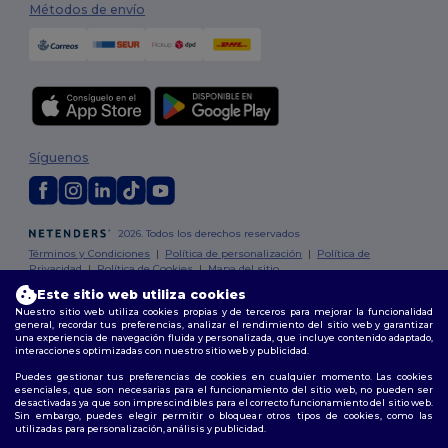
Métodos de envío
Síguenos
2026. Todos los derechos reservados
Términos y Condiciones
|
Política de personalización
|
Política de
Privacidad
|
Política de Cookies
|
Mapa del sitio
Este sitio web utiliza cookies
Nuestro sitio web utiliza cookies propias y de terceros para mejorar la funcionalidad
Madrid
|
Barcelona
|
Valencia
|
Seville
|
Zaragoza
|
Málaga
|
Murcia
|
general, recordar tus preferencias, analizar el rendimiento del sitio web y garantizar
Palma
|
Bilbao
|
Alicante
una experiencia de navegación fluida y personalizada, que incluye contenido adaptado,
interacciones optimizadas con nuestro sitio web y publicidad.
Puedes gestionar tus preferencias de cookies en cualquier momento. Las cookies
esenciales, que son necesarias para el funcionamiento del sitio web, no pueden ser
desactivadas ya que son imprescindibles para el correcto funcionamiento del sitio web.
Sin embargo, puedes elegir permitir o bloquear otros tipos de cookies, como las
utilizadas para personalización, análisis y publicidad.