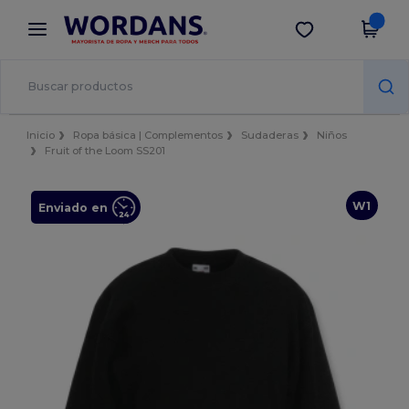
×
App de Wordans
Descargar app
¡Mejores precios en app!
Inicio
Ropa básica | Complementos
Sudaderas
Niños
Fruit of the Loom SS201
W1
Enviado en