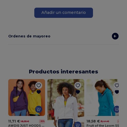
Añadir un comentario
Ordenes de mayoreo
Productos interesantes
11,71 €
18,58 €
18,35 €
31,44 €
-36%
-41%
AWDIS JUST HOODS JH01J
Fruit of the Loom SS312