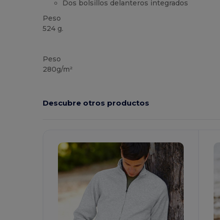
Dos bolsillos delanteros integrados
Peso
524 g.
Personalizable
Peso
280g/m²
Descubre otros productos
¡Personalízalo!
¡