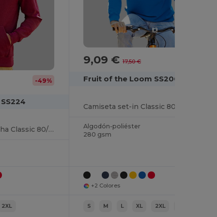
9,09 €
-48%
17,50 €
Fruit of the Loom SS200
-49%
m SS224
Camiseta set-in Classic 80/20
Algodón-poliéster
Sudadera con capucha Classic 80/20
280 gsm
+2 Colores
2XL
S
M
L
XL
2XL
3XL