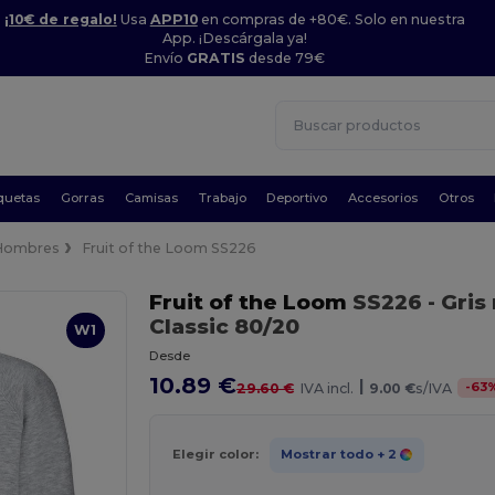
¡10€ de regalo!
Usa
APP10
en compras de +80€. Solo en nuestra
App. ¡Descárgala ya!
Envío
GRATIS
desde 79€
quetas
Gorras
Camisas
Trabajo
Deportivo
Accesorios
Otros
Hombres
Fruit of the Loom SS226
Fruit of the Loom
SS226
- Gris
Classic 80/20
W1
Desde
10.89 €
|
-
63
29.60 €
IVA incl.
9.00 €
s/IVA
Elegir color:
Mostrar todo
+ 2