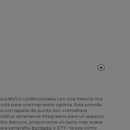
ica 80/20 confeccionada con una mezcla rica
culta para una impresión óptima. Esta prenda
lto con tapeta de punto liso, cremallera
lsillos delanteros integrados para un aspecto
 hilo Belcoro, proporciona un tacto más suave
para serigrafía,
bordado
o DTF. Ya sea como