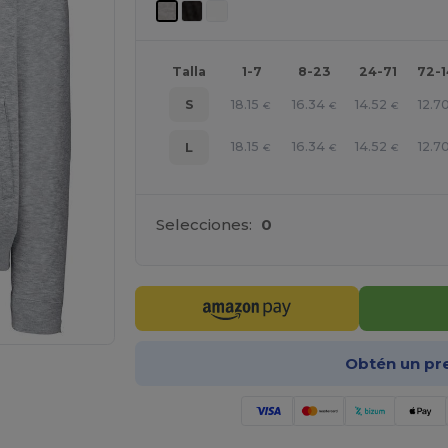
Talla
1-7
8-23
24-71
72-
18.15
16.34
14.52
12.7
S
€
€
€
18.15
16.34
14.52
12.7
L
€
€
€
Selecciones:
0
Obtén un pr
e AQUÍ!