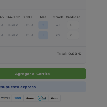
143
144-287
288 +
Más
Stock
Cantidad
+
0
11.80
10.89
42
€
€
€
+
0
11.80
10.89
67
€
€
€
Total:
0.00 €
Agregar al Carrito
esupuesto express