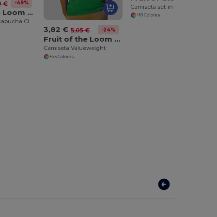
-49%
0 €
Camiseta set-in Classic 80/20
Fruit of the Loom SS224
+10 Colores
Sudadera con capucha Classic 80/20
3,82 €
-24%
5,05 €
Fruit of the Loom SS030
Camiseta Valueweight
+25 Colores