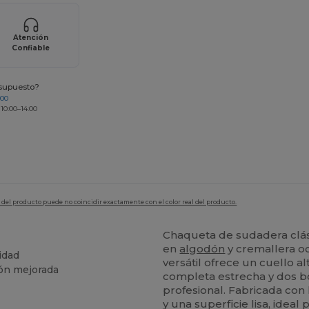
Atención
Confiable
esupuesto?
200
 10:00–14:00
en del producto puede no coincidir exactamente con el color real del producto.
Chaqueta de sudadera clás
en
algodón
y cremallera o
idad
versátil ofrece un cuello a
ión mejorada
completa estrecha y dos bo
profesional. Fabricada con
y una superficie lisa, ideal 