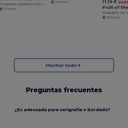
11,19 €
22,0
+10 Colores
Chaqueta sudadera con capucha mujer Premium 70/30
+6 Colores
+19 Colores
Mostrar todo
Preguntas frecuentes
¿Es adecuada para serigrafía o bordado?