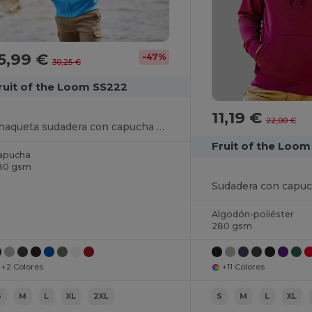
5,99 €
-47%
30,25 €
ruit of the Loom SS222
11,19 €
22,00 €
Chaqueta sudadera con capucha Classic 80/20
Fruit of the Loo
apucha
80 gsm
Algodón-poliéster
280 gsm
+2 Colores
+11 Colores
S
M
L
XL
2XL
S
M
L
XL