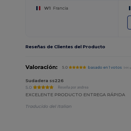
W1
Francia
Reseñas de Clientes del Producto
Valoración:
5.0
basado en 1 votos
544 u
Sudadera ss226
5.0
Reseña por andrea
EXCELENTE PRODUCTO ENTREGA RÁPIDA
Traducido del Italian