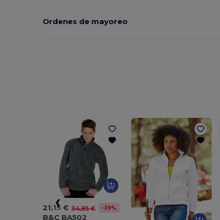
Ordenes de mayoreo
21,15 €
-39%
34,85 €
B&C BA502