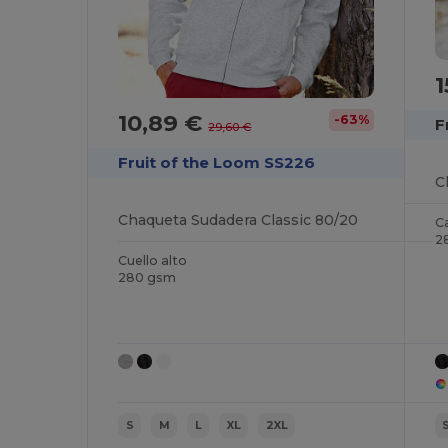
1
10,89 €
-63%
F
29,60 €
Fruit of the Loom SS226
Chaqueta Sudadera Classic 80/20
C
2
Cuello alto
280 gsm
S
M
L
XL
2XL