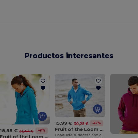
Productos interesantes
15,99 €
-47%
30,25 €
Fruit of the Loom SS222
18,58 €
-41%
31,44 €
Chaqueta sudadera con capucha Classic 80/20
Fruit of the Loom SS312