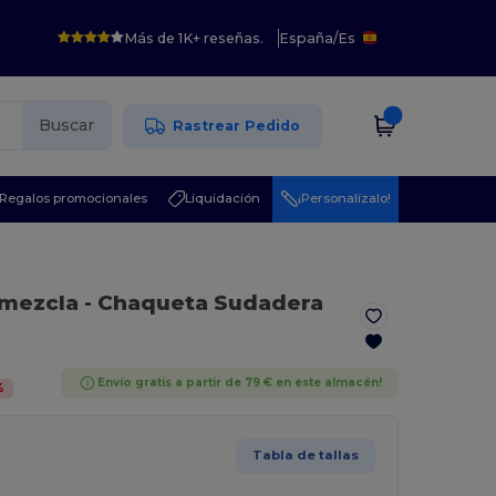
Más de 1K+ reseñas.
España
/
Es
Buscar
Rastrear Pedido
Regalos promocionales
Liquidación
¡Personalízalo!
 mezcla
- Chaqueta Sudadera
Envío gratis a partir de 79 € en este almacén!
%
Tabla de tallas