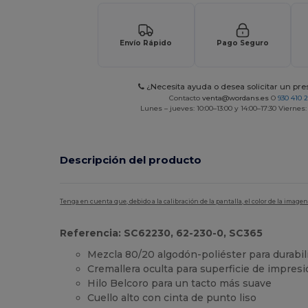
Envío Rápido
Pago Seguro
¿Necesita ayuda o desea solicitar un pr
Contacto
venta@wordans.es
O
930 410 
Lunes – jueves: 10:00–13:00 y 14:00–17:30 Viernes:
Descripción del producto
Tenga en cuenta que, debido a la calibración de la pantalla, el color de la imag
Referencia: SC62230, 62-230-0, SC365
Mezcla 80/20 algodón-poliéster para durabil
Cremallera oculta para superficie de impres
Hilo Belcoro para un tacto más suave
Cuello alto con cinta de punto liso