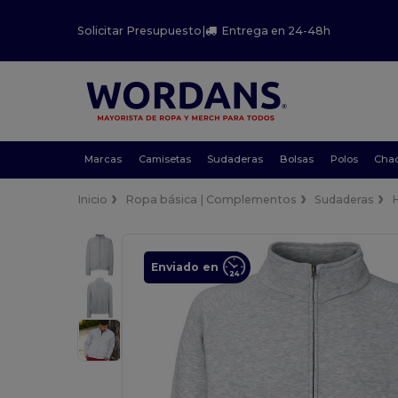
Solicitar Presupuesto
|
Entrega en 24-48h
Marcas
Camisetas
Sudaderas
Bolsas
Polos
Cha
Inicio
Ropa básica | Complementos
Sudaderas
Enviado en