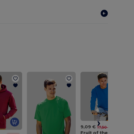
9,09 €
-48%
17,50 €
Fruit of the Loom SS200