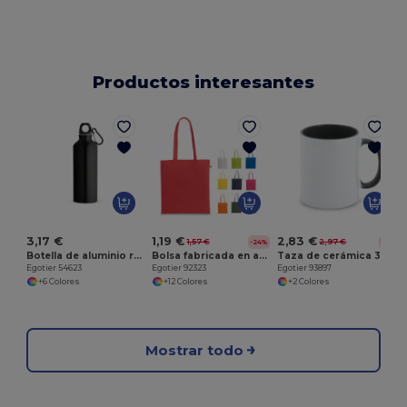
Productos interesantes
E
3,17 €
1,19 €
2,83 €
1,57 €
2,97 €
-24%
-5%
Botella de aluminio reciclado con mosquetón 530 mL
Bolsa fabricada en algodón reciclado (70%) y poliéster (30% rPET) (150 g/m²)
Taza de cerámica 350 mL
Egotier 54623
Egotier 92323
Egotier 93897
+6 Colores
+12 Colores
+2 Colores
Mostrar todo