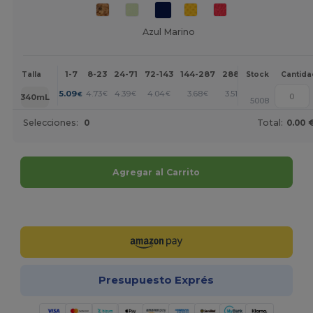
Azul Marino
1-7
8-23
24-71
72-143
144-287
288 +
Más
Talla
Stock
Cantida
+
5.09
4.73
4.39
4.04
3.68
3.51
€
€
€
€
€
€
340mL
5008
Selecciones:
0
Total:
0.00 
Agregar al Carrito
¡Personalízalo!
Presupuesto Exprés