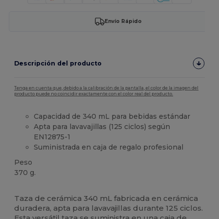
Envío Rápido
Descripción del producto
Tenga en cuenta que, debido a la calibración de la pantalla, el color de la imagen del
producto puede no coincidir exactamente con el color real del producto.
Capacidad de 340 mL para bebidas estándar
Apta para lavavajillas (125 ciclos) según
EN12875-1
Suministrada en caja de regalo profesional
Peso
370 g.
Alto stock
Taza de cerámica 340 mL fabricada en cerámica
duradera, apta para lavavajillas durante 125 ciclos.
Esta versátil taza se suministra en una caja de