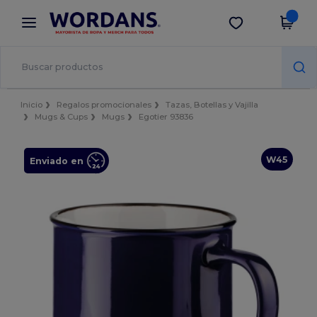
×
App de Wordans
Descargar app
¡Mejores precios en app!
Inicio
Regalos promocionales
Tazas, Botellas y Vajilla
Mugs & Cups
Mugs
Egotier 93836
W45
Enviado en