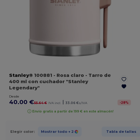
Stanley®
100881
- Rosa claro
- Tarro de
400 ml con cuchador "Stanley
Legendary"
Desde
40.00 €
|
-
28
%
55.64 €
IVA incl.
33.06 €
s/IVA
Envío gratis a partir de 199 € en este almacén!
Elegir color:
Mostrar todo
+ 2
Tabla de tallas