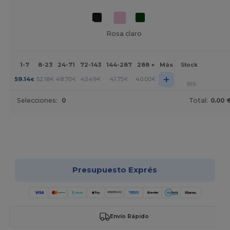
Rosa claro
1-7
8-23
24-71
72-143
144-287
288 +
Más
Stock
+
59.14
52.18
48.70
43.49
41.75
40.00
€
€
€
€
€
€
919
Selecciones:
0
Total:
0.00 
¡Personalízalo!
Presupuesto Exprés
Envío Rápido