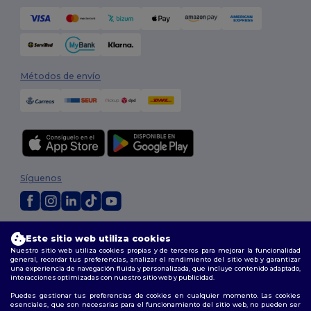
Métodos de envío
Síguenos
2026. Todos los derechos reservados
Este sitio web utiliza cookies
Términos y Condiciones
|
Política de personalización
|
Política de
Nuestro sitio web utiliza cookies propias y de terceros para mejorar la funcionalidad
Privacidad
|
Política de Cookies
|
Mapa del sitio
general, recordar tus preferencias, analizar el rendimiento del sitio web y garantizar
una experiencia de navegación fluida y personalizada, que incluye contenido adaptado,
interacciones optimizadas con nuestro sitio web y publicidad.
Madrid
|
Barcelona
|
Valencia
|
Seville
|
Zaragoza
|
Málaga
|
Murcia
|
Puedes gestionar tus preferencias de cookies en cualquier momento. Las cookies
Palma
|
Bilbao
|
Alicante
esenciales, que son necesarias para el funcionamiento del sitio web, no pueden ser