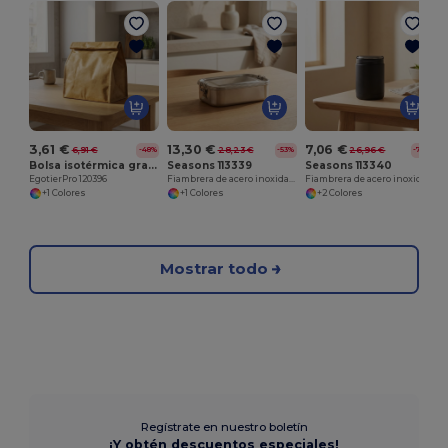
F
3,61 €
13,30 €
7,06 €
6,91 €
28,23 €
26,96 €
-48%
-53%
-74%
Bolsa isotérmica grande "Papyrus"
Seasons 113339
Seasons 113340
EgotierPro 120396
Fiambrera de acero inoxidable reciclado "Titan"
Fiambrera de acero inoxidable reciclado de 500 ml "Doveron"
+1 Colores
+1 Colores
+2 Colores
Mostrar todo
Regístrate en nuestro boletín
¡Y obtén descuentos especiales!