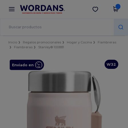
×
App de Wordans
Descargar app
¡Mejores precios en app!
Inicio
Regalos promocionales
Hogar y Cocina
Fiambreras
Fiambreras
Stanley® 100881
W32
Enviado en