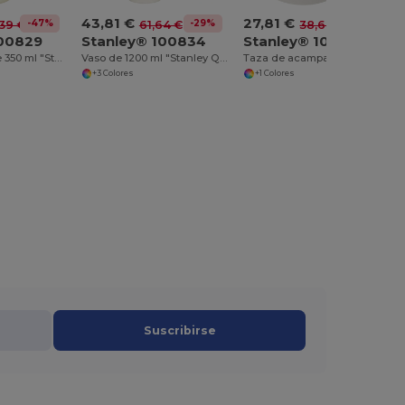
43,81 €
27,81 €
-47%
-29%
-28%
39 €
61,64 €
38,69 €
100829
Stanley® 100834
Stanley® 100831
Vaso de viaje de 350 ml "Stanley AeroLight™"
Vaso de 1200 ml "Stanley Quencher H2.0"
Taza de acampada de 236 ml "Stanley Everyday"
+3 Colores
+1 Colores
Suscribirse