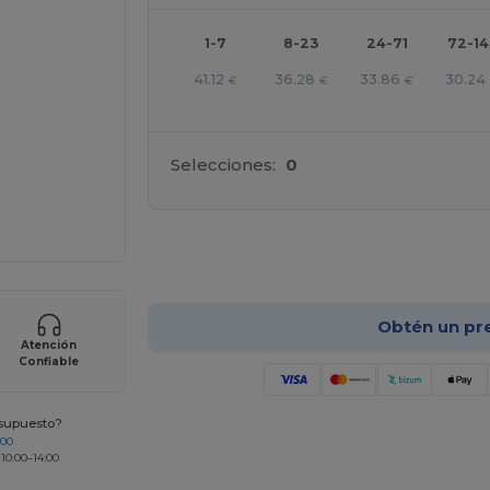
1-7
8-23
24-71
72-1
41.12
36.28
33.86
30.24
€
€
€
Selecciones:
0
¡Pe
Obtén un pr
Atención
Confiable
esupuesto?
200
 10:00–14:00