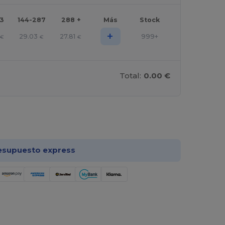
43
144-287
288 +
Más
Stock
+
29.03
27.81
999+
€
€
€
Total:
0.00 €
rsonalízalo!
esupuesto express