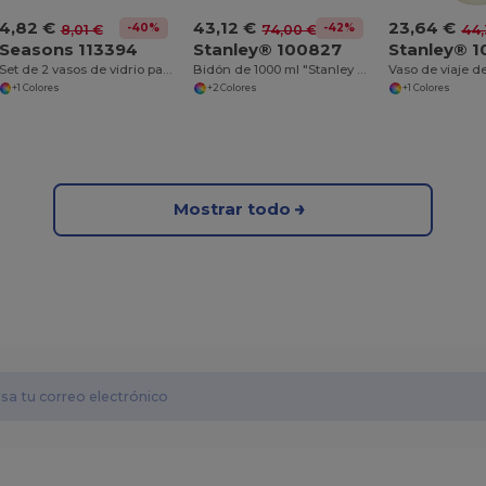
4,82 €
43,12 €
23,64 €
-40%
-42%
8,01 €
74,00 €
44,
Seasons 113394
Stanley® 100827
Stanley® 
Set de 2 vasos de vidrio para té "Zeni"
Bidón de 1000 ml "Stanley Classic"
+1 Colores
+2 Colores
+1 Colores
Mostrar todo