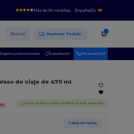
Más de 1K+ reseñas.
España
/
Es
Buscar
Rastrear Pedido
Regalos promocionales
Liquidación
¡Personalízalo!
 Vaso de viaje de 470 ml
Envío gratis a partir de 199 € en este almacén!
8
%
Tabla de tallas