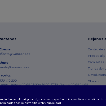
táctenos
Déjanos 
Cliente
Centro de a
cliente@wordans.es
Precios al 
Camisetas l
Venta
venta@wordans.es
Tienda de r
Devolucion
Hotline
930 410 200
Glosario
Lunes – jueves: 10:00–13:00 y 14:00–17:30 Viernes: 10:00–14:00
Métodos de
Rastreo de pedido
Códigos Pr
rar la funcionalidad general, recordar tus preferencias, analizar el rendimiento
ptimizadas con nuestro sitio web y publicidad.