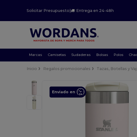
Solicitar Presupuesto
|
Entrega en 24-48h
Marcas
Camisetas
Sudaderas
Bolsas
Polos
Cha
Inicio
Regalos promocionales
Tazas, Botellas y Vaji
Enviado en