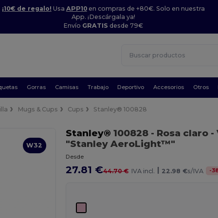
¡10€ de regalo!
Usa
APP10
en compras de +80€. Solo en nuestra
App. ¡Descárgala ya!
Envío
GRATIS
desde 79€
quetas
Gorras
Camisas
Trabajo
Deportivo
Accesorios
Otros
lla
Mugs & Cups
Cups
Stanley® 100828
Stanley®
100828
- Rosa claro
-
"Stanley AeroLight™"
W32
Desde
27.81 €
|
-
3
44.70 €
IVA incl.
22.98 €
s/IVA