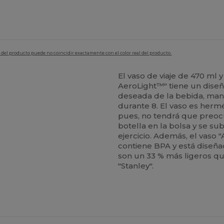
en del producto puede no coincidir exactamente con el color real del producto.
El vaso de viaje de 470 ml 
AeroLight™" tiene un diseñ
deseada de la bebida, mant
durante 8. El vaso es hermé
pues, no tendrá que preoc
botella en la bolsa y se su
ejercicio. Además, el vaso "
contiene BPA y está diseñado
son un 33 % más ligeros qu
"Stanley".