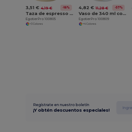
3,51 €
4,82 €
-16%
-57%
4,19 €
11,28 €
Taza de espresso apilable de 130 ml con fondo de arcilla "Olympia"
Vaso de 340 ml con funda de bambú "Fika"
EgotierPro 100805
EgotierPro 100809
+3 Colores
+4 Colores
Regístrate en nuestro boletín
¡Y obtén descuentos especiales!