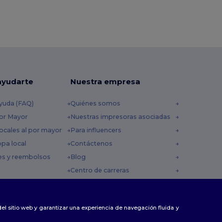
ayudarte
Nuestra empresa
yuda (FAQ)
Quiénes somos
por Mayor
Nuestras impresoras asociadas
ocales al por mayor
Para influencers
opa local
Contáctenos
es y reembolsos
Blog
Centro de carreras
 envío
omocionales
 del sitio web y garantizar una experiencia de navegación fluida y