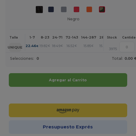
Negro
1-7
8-23
24-71
72-143
144-287
288 +
Más
Talla
Stock
Cantida
+
22.46
19.82
18.49
16.52
15.85
15.20
€
€
€
€
€
€
UNIQUE
3975
Selecciones:
0
Total:
0.00 
Agregar al Carrito
¡Personalízalo!
Presupuesto Exprés