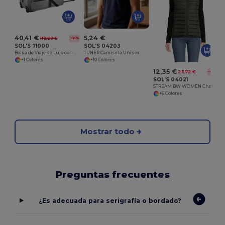
40,41 €
5,24 €
118,80 €
-66%
SOL'S 71000
SOL'S 04203
Bolsa de Viaje de Lujo con Ruedas Silenciosas
TUNER Camiseta Unisex
+1 Colores
+10 Colores
12,35 €
23,72 €
-48%
SOL'S 04021
STREAM BW WOMEN Chaleco Ligero Para Mujer
+6 Colores
Mostrar todo
Preguntas frecuentes
¿Es adecuada para serigrafía o bordado?