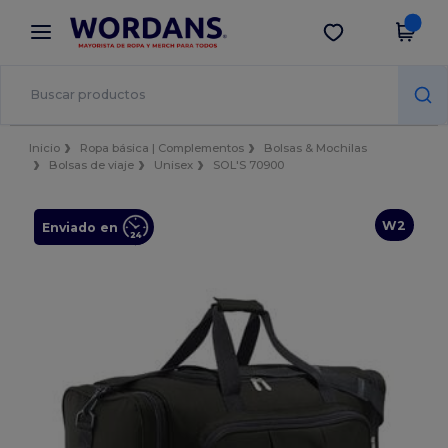
×
App de Wordans
Descargar app
¡Mejores precios en app!
Inicio
Ropa básica | Complementos
Bolsas & Mochilas
Bolsas de viaje
Unisex
SOL'S 70900
W2
Enviado en