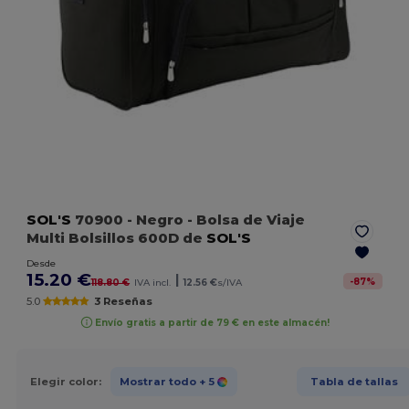
SOL'S
70900
- Negro
- Bolsa de Viaje
Multi Bolsillos 600D de
SOL'S
Desde
15.20 €
|
-
87
%
118.80 €
IVA incl.
12.56 €
s/IVA
5.0
3 Reseñas
Envío gratis a partir de 79 € en este almacén!
Elegir color:
Mostrar todo
+ 5
Tabla de tallas