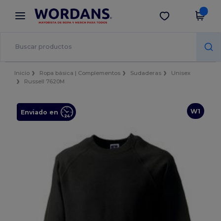
×
App de Wordans
Descargar app
¡Mejores precios en app!
Inicio
Ropa básica | Complementos
Sudaderas
Unisex
Russell 7620M
W1
Enviado en