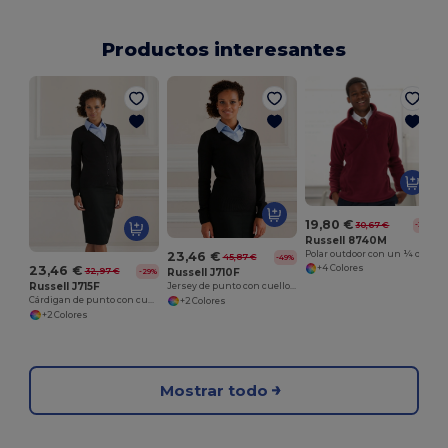
Productos interesantes
19,80 €
30,67 €
-35%
Russell 8740M
Polar outdoor con un ¼ de cremallera
23,46 €
45,87 €
-49%
23,46 €
+4 Colores
32,97 €
Russell J710F
-29%
Russell J715F
Jersey de punto con cuello en V
Cárdigan de punto con cuello en V para mujeres
+2 Colores
+2 Colores
Mostrar todo