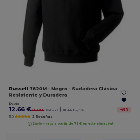
Russell
7620M
- Negro
- Sudadera Clásica
Resistente y Duradera
Desde
12.66 €
|
-
48
%
24.57 €
IVA incl.
10.46 €
s/IVA
5.0
2 Reseñas
Envío gratis a partir de 79 € en este almacén!