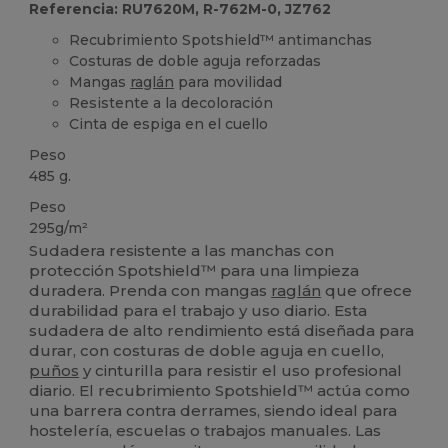
Referencia: RU7620M, R-762M-0, JZ762
Recubrimiento Spotshield™ antimanchas
Costuras de doble aguja reforzadas
Mangas
raglán
para movilidad
Resistente a la decoloración
Cinta de espiga en el cuello
Peso
485 g.
Peso
295g/m²
Sudadera resistente a las manchas con
protección Spotshield™ para una limpieza
duradera. Prenda con mangas
raglán
que ofrece
durabilidad para el trabajo y uso diario. Esta
sudadera de alto rendimiento está diseñada para
durar, con costuras de doble aguja en cuello,
puños
y cinturilla para resistir el uso profesional
diario. El recubrimiento Spotshield™ actúa como
una barrera contra derrames, siendo ideal para
hostelería, escuelas o trabajos manuales. Las