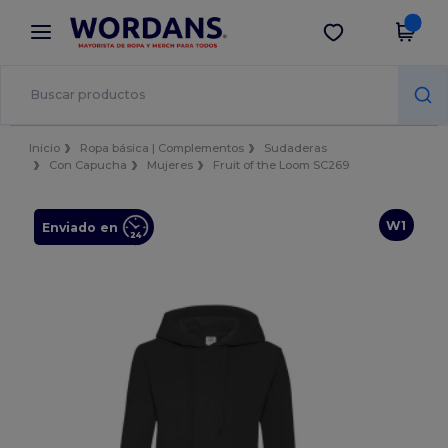
×
App de Wordans
Descargar app
¡Mejores precios en app!
Inicio
Ropa básica | Complementos
Sudaderas
Con Capucha
Mujeres
Fruit of the Loom SC269
W1
Enviado en