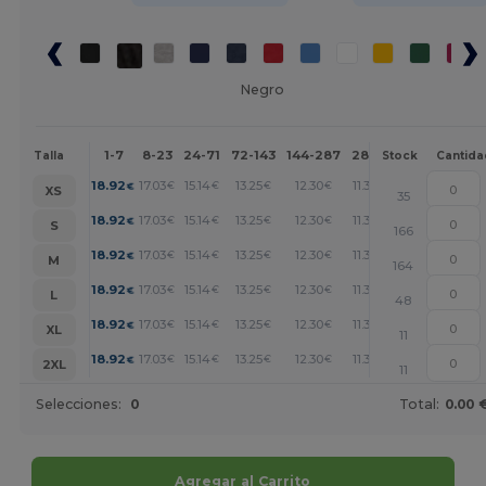
Negro
1-7
8-23
24-71
72-143
144-287
288 +
Más
Talla
Stock
Cantida
+
18.92
17.03
15.14
13.25
12.30
11.36
€
€
€
€
€
€
XS
35
+
18.92
17.03
15.14
13.25
12.30
11.36
€
€
€
€
€
€
S
166
+
18.92
17.03
15.14
13.25
12.30
11.36
€
€
€
€
€
€
M
164
+
18.92
17.03
15.14
13.25
12.30
11.36
€
€
€
€
€
€
L
48
+
18.92
17.03
15.14
13.25
12.30
11.36
€
€
€
€
€
€
XL
11
+
18.92
17.03
15.14
13.25
12.30
11.36
€
€
€
€
€
€
2XL
11
Selecciones:
0
Total:
0.00 
Agregar al Carrito