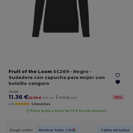
Fruit of the Loom
SC269
- Negro
-
Sudadera con capucha para mujer con
bolsillo canguro
Desde
11.36 €
|
-
50
%
22.70 €
IVA incl.
9.39 €
s/IVA
4.8
5 Reseñas
Envío gratis a partir de 79 € en este almacén!
Elegir color:
Mostrar todo
+ 14
Tabla de tallas