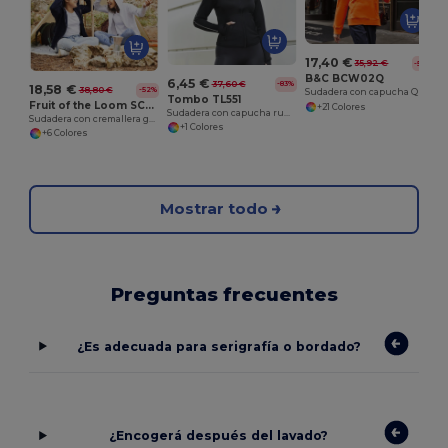
17,40 €
35,92 €
-52%
B&C BCW02Q
6,45 €
37,60 €
-83%
18,58 €
38,80 €
-52%
Sudadera con capucha Queen
Tombo TL551
Fruit of the Loom SC375
+21 Colores
Sudadera con capucha running para mujer
Sudadera con cremallera grande para mujer
+1 Colores
+6 Colores
Mostrar todo
Preguntas frecuentes
¿Es adecuada para serigrafía o bordado?
¿Encogerá después del lavado?