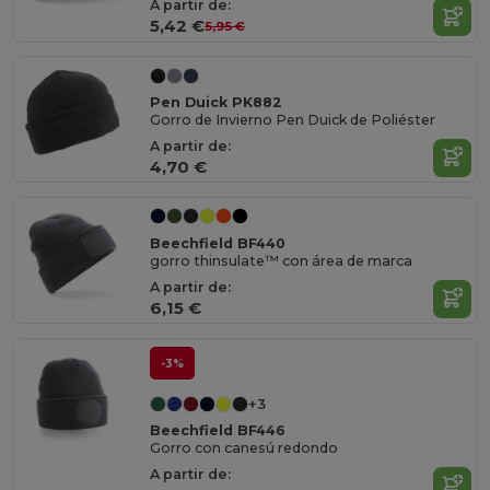
A partir de:
5,42 €
5,95 €
Pen Duick PK882
Gorro de Invierno Pen Duick de Poliéster
A partir de:
4,70 €
Beechfield BF440
gorro thinsulate™ con área de marca
A partir de:
6,15 €
-3%
+3
Beechfield BF446
Gorro con canesú redondo
A partir de: