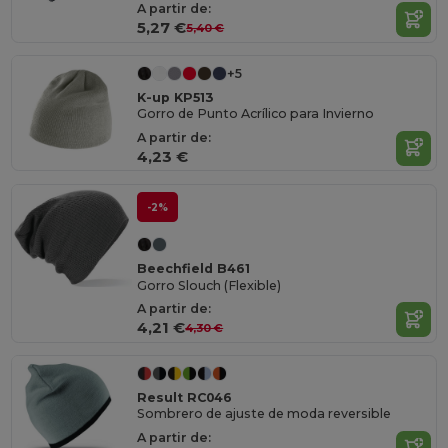
A partir de:
5,27 €
5,40 €
+5
K-up KP513
Gorro de Punto Acrílico para Invierno
A partir de:
4,23 €
-2%
Beechfield B461
Gorro Slouch (Flexible)
A partir de:
4,21 €
4,30 €
Result RC046
Sombrero de ajuste de moda reversible
A partir de: