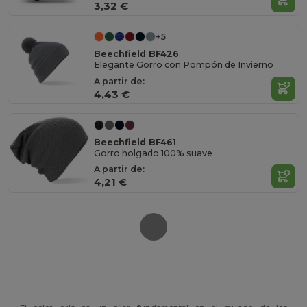
3,32 €
+5
Beechfield BF426
Elegante Gorro con Pompón de Invierno
A partir de:
4,43 €
Beechfield BF461
Gorro holgado 100% suave
A partir de:
4,21 €