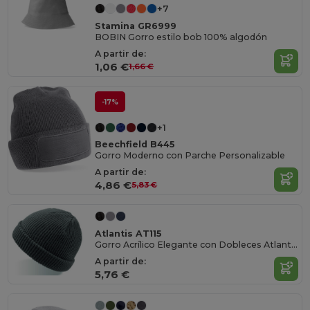
+7
Stamina GR6999
BOBIN Gorro estilo bob 100% algodón
A partir de:
1,06 €
1,66 €
-17%
+1
Beechfield B445
Gorro Moderno con Parche Personalizable
A partir de:
4,86 €
5,83 €
Atlantis AT115
Gorro Acrílico Elegante con Dobleces Atlantis
A partir de:
5,76 €