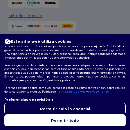
Métodos de envío
Este sitio web utiliza cookies
Nuestro sitio web utiliza cookies propias y de terceros para mejorar la funcionalidad
general, recordar tus preferencias, analizar el rendimiento del sitio web y garantizar
una experiencia de navegación fluida y personalizada, que incluye contenido adaptado,
interacciones optimizadas con nuestro sitio web y publicidad.
Síguenos
Puedes gestionar tus preferencias de cookies en cualquier momento. Las cookies
esenciales, que son necesarias para el funcionamiento del sitio web, no pueden ser
desactivadas ya que son imprescindibles para el correcto funcionamiento del sitio web.
Sin embargo, puedes elegir permitir o bloquear otros tipos de cookies, como las
utilizadas para personalización, análisis y publicidad.
2026. Todos los derechos reservados
Términos y Condiciones
|
Política de personalización
|
Política de
Para más detalles sobre cómo utilizamos las cookies, cómo controlarlas y sobre cookies
Privacidad
|
Política de Cookies
|
Mapa del sitio
de terceros, revisa nuestra Política de
Política de Cookies
y
Privacy Policy
.
👋
Hola
Preferencias de revisión
Si tienes dudas o preguntas,
Madrid
|
Barcelona
|
Valencia
|
Seville
|
Zaragoza
|
Málaga
|
Murcia
|
puedes escribirnos en
Permitir solo lo esencial
Palma
|
Bilbao
|
Alicante
cualquier momento. Nuestro
chatbot está aquí para
Permitir todo
ayudarte.