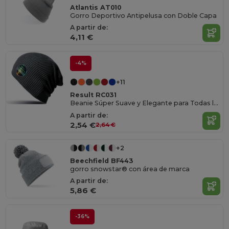
Atlantis AT010
Gorro Deportivo Antipelusa con Doble Capa
A partir de:
4,11 €
-4%
+11
Result RC031
Beanie Súper Suave y Elegante para Todas las Estaciones
A partir de:
2,54 €
2,64 €
+2
Beechfield BF443
gorro snowstar® con área de marca
A partir de:
5,86 €
-36%