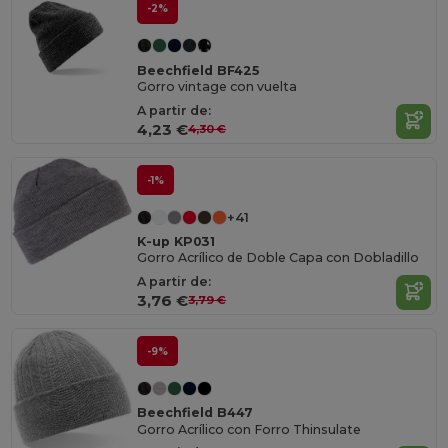
-2%
Beechfield BF425
Gorro vintage con vuelta
A partir de:
4,23 €
4,30 €
-1%
+41
K-up KP031
Gorro Acrílico de Doble Capa con Dobladillo
A partir de:
3,76 €
3,79 €
-9%
Beechfield B447
Gorro Acrílico con Forro Thinsulate