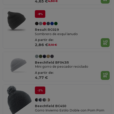
4,65 €
4,80 €
-8%
Result RC029
Sombrero de esquí lanudo
A partir de:
2,86 €
3,10 €
Beechfield BF043R
Mini gorro de pescador reciclado
A partir de:
4,77 €
-2%
Beechfield BC450
Gorro Invierno Estilo Doble con Pom Pom