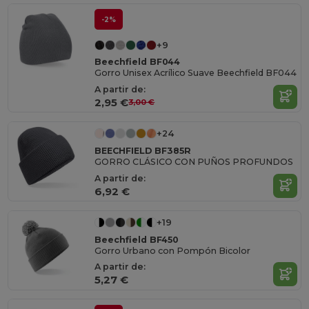
-2%
+9
Beechfield BF044
Gorro Unisex Acrílico Suave Beechfield BF044
A partir de:
2,95 €
3,00 €
+24
BEECHFIELD BF385R
GORRO CLÁSICO CON PUÑOS PROFUNDOS
A partir de:
6,92 €
+19
Beechfield BF450
Gorro Urbano con Pompón Bicolor
A partir de:
5,27 €