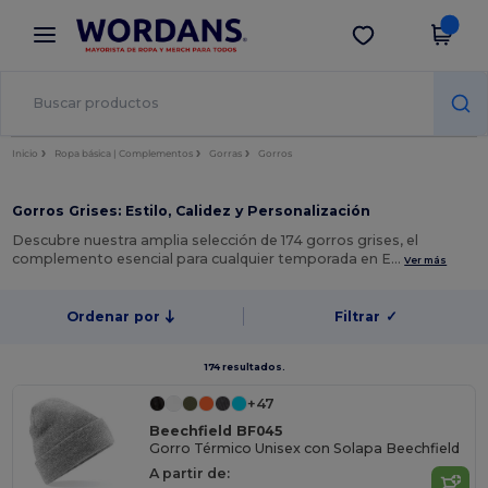
×
App de Wordans
Descargar app
¡Mejores precios en app!
Inicio
Ropa básica | Complementos
Gorras
Gorros
Gorros Grises: Estilo, Calidez y Personalización
Descubre nuestra amplia selección de 174 gorros grises, el
complemento esencial para cualquier temporada en E…
Ver más
Ordenar por
Filtrar
✓
174 resultados.
+47
Beechfield BF045
Gorro Térmico Unisex con Solapa Beechfield
A partir de: