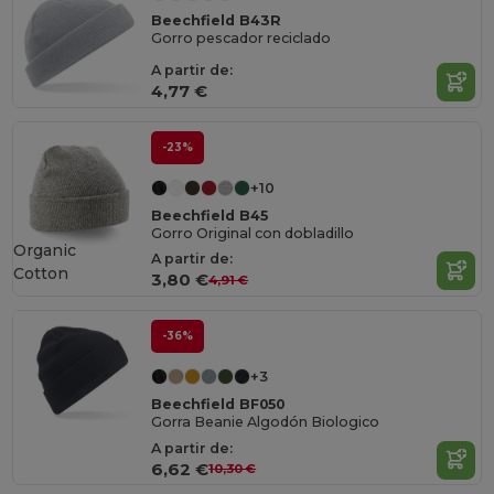
Beechfield B43R
Gorro pescador reciclado
A partir de:
4,77 €
-23%
+10
Beechfield B45
Gorro Original con dobladillo
Organic
A partir de:
Cotton
3,80 €
4,91 €
-36%
+3
Beechfield BF050
Gorra Beanie Algodón Biologico
A partir de:
6,62 €
10,30 €