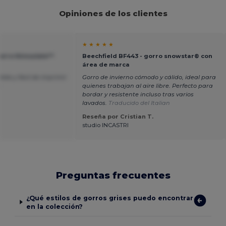
Opiniones de los clientes
★ ★ ★ ★ ★
gorro thinsulate™
Beechfield BF443 - gorro snowstar® con
área de marca
ido y fácil de imprimir
Gorro de invierno cómodo y cálido, ideal para
s
quienes trabajan al aire libre. Perfecto para
bordar y resistente incluso tras varios
lavados.
Traducido del Italian
Reseña por Cristian T.
studio INCASTRI
Preguntas frecuentes
¿Qué estilos de gorros grises puedo encontrar
en la colección?