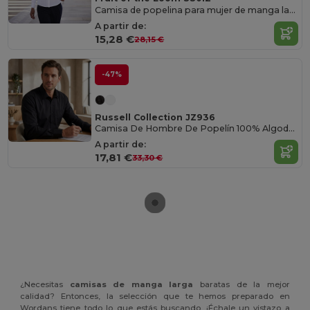
Camisa de popelina para mujer de manga larga
A partir de:
15,28 €
28,15 €
-47%
Russell Collection JZ936
Camisa De Hombre De Popelín 100% Algodón
A partir de:
17,81 €
33,30 €
¿Necesitas
camisas de manga larga
baratas de la mejor
calidad? Entonces, la selección que te hemos preparado en
Wordans tiene todo lo que estás buscando. ¡Échale un vistazo a