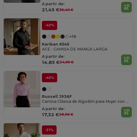
A partir de:
21,45 €
36,40 €
-40%
+19
Kariban K545
ACE - CAMISA DE MANGA LARGA
A partir de:
14,85 €
24,95 €
-40%
Russell J936F
Camisa Clásica de Algodón para Mujer con Manga Larga
A partir de:
17,32 €
28,96 €
-37%