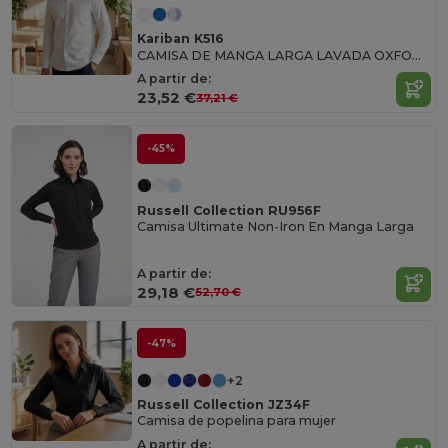
Kariban K516
CAMISA DE MANGA LARGA LAVADA OXFORD PARA HOMBRE
A partir de:
23,52 €
37,21 €
-45%
Russell Collection RU956F
Camisa Ultimate Non-Iron En Manga Larga
A partir de:
29,18 €
52,70 €
-47%
+2
Russell Collection JZ34F
Camisa de popelina para mujer
A partir de: