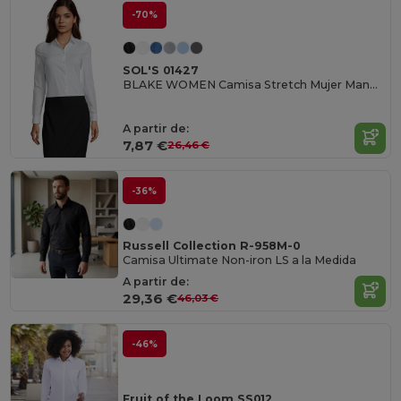
-70%
SOL'S 01427
BLAKE WOMEN Camisa Stretch Mujer Manga Larga
A partir de:
7,87 €
26,46 €
-36%
Russell Collection R-958M-0
Camisa Ultimate Non-iron LS a la Medida
A partir de:
29,36 €
46,03 €
-46%
Fruit of the Loom SS012