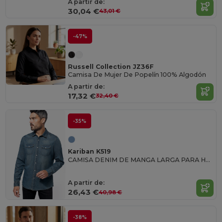
A partir de:
30,04 €
43,01 €
-47%
Russell Collection JZ36F
Camisa De Mujer De Popelín 100% Algodón
A partir de:
17,32 €
32,40 €
-35%
Kariban K519
CAMISA DENIM DE MANGA LARGA PARA HOMBRE Camiseta Manga Larga Hombre
A partir de:
26,43 €
40,98 €
-38%