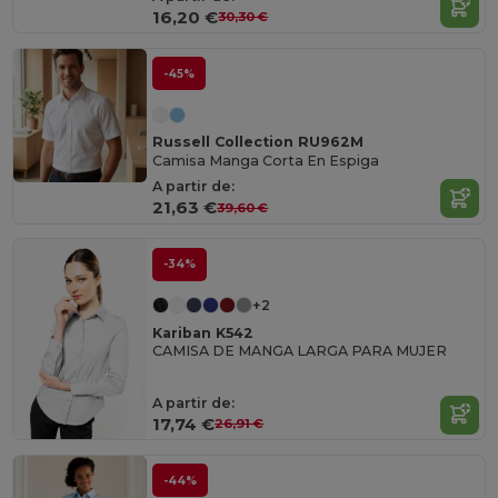
16,20 €
30,30 €
-45%
Russell Collection RU962M
Camisa Manga Corta En Espiga
A partir de:
21,63 €
39,60 €
-34%
+2
Kariban K542
CAMISA DE MANGA LARGA PARA MUJER
A partir de:
17,74 €
26,91 €
-44%