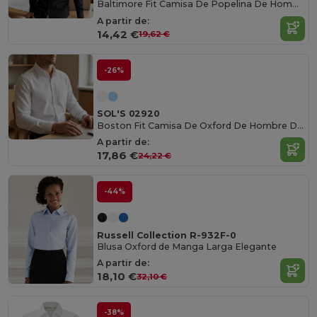
Baltimore Fit Camisa De Popelina De Hombre De Manga Larga
A partir de:
14,42 €
19,62 €
-26%
SOL'S 02920
Boston Fit Camisa De Oxford De Hombre De Manga Larga
A partir de:
17,86 €
24,22 €
-44%
Russell Collection R-932F-0
Blusa Oxford de Manga Larga Elegante
A partir de:
18,10 €
32,10 €
-38%