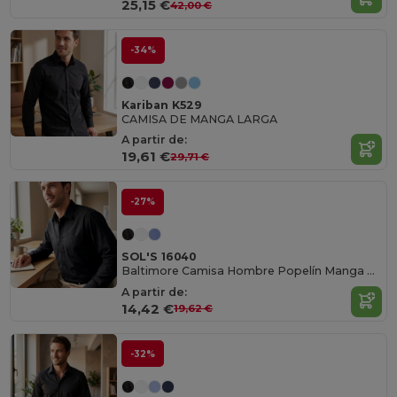
25,15 €
42,00 €
-34%
Kariban K529
CAMISA DE MANGA LARGA
A partir de:
19,61 €
29,71 €
-27%
SOL'S 16040
Baltimore Camisa Hombre Popelín Manga Larga
A partir de:
14,42 €
19,62 €
-32%