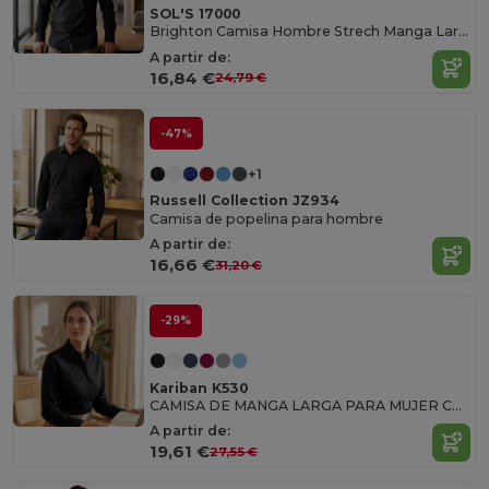
SOL'S 17000
Brighton Camisa Hombre Strech Manga Larga
A partir de:
16,84 €
24,79 €
-47%
+1
Russell Collection JZ934
Camisa de popelina para hombre
A partir de:
16,66 €
31,20 €
-29%
Kariban K530
CAMISA DE MANGA LARGA PARA MUJER Camisa Manga Larga Mujer
A partir de:
19,61 €
27,55 €