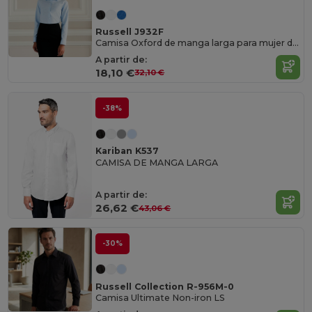
Russell J932F
Camisa Oxford de manga larga para mujer de fácil cuidado
A partir de:
18,10 €
32,10 €
-38%
Kariban K537
CAMISA DE MANGA LARGA
A partir de:
26,62 €
43,06 €
-30%
Russell Collection R-956M-0
Camisa Ultimate Non-iron LS