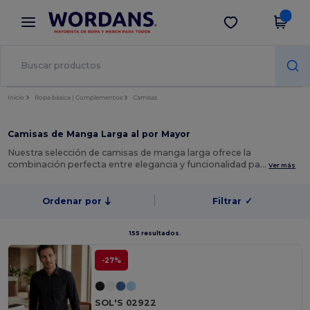
×
App de Wordans
Descargar app
¡Mejores precios en app!
Inicio
Ropa básica | Complementos
Camisas
Camisas de Manga Larga al por Mayor
Nuestra selección de camisas de manga larga ofrece la
combinación perfecta entre elegancia y funcionalidad pa…
Ver más
Ordenar por
Filtrar
✓
155 resultados.
-27%
SOL'S 02922