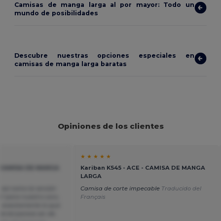
Camisas de manga larga al por mayor: Todo un
mundo de posibilidades
Descubre nuestras opciones especiales en
camisas de manga larga baratas
Opiniones de los clientes
★ ★ ★ ★ ★
 - CAMISA DE MANGA
Kariban K545 - ACE - CAMISA DE MANGA
LARGA
 así como la versión
Camisa de corte impecable
Traducido del
" para nuestro coro,
Français
 es exactamente lo que
erial parece ser de