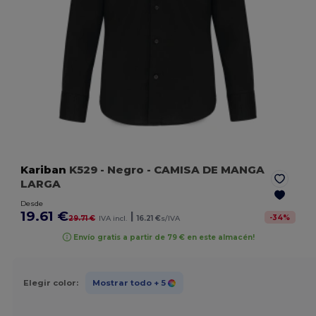
Kariban
K529
- Negro
- CAMISA DE MANGA
LARGA
Desde
19.61 €
|
-
34
%
29.71 €
IVA incl.
16.21 €
s/IVA
Envío gratis a partir de 79 € en este almacén!
Elegir color:
Mostrar todo
+ 5