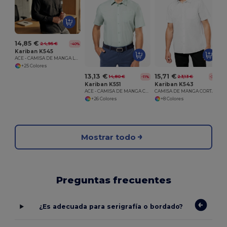
14,85 €
24,95 €
-40%
Kariban K545
ACE - CAMISA DE MANGA LARGA
+25 Colores
13,13 €
15,71 €
14,80 €
23,13 €
-11%
-32%
Kariban K551
Kariban K543
ACE - CAMISA DE MANGA CORTA
CAMISA DE MANGA CORTA
+26 Colores
+8 Colores
Mostrar todo
Preguntas frecuentes
¿Es adecuada para serigrafía o bordado?