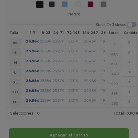
Negro
Stock En 3 Meses
1-7
8-23
24-71
72-143
144-287
288 +
Más
Talla
Stock
Cantida
+
28.98
25.58
23.87
21.31
20.46
19.61
€
€
€
€
€
€
XS
4
+
28.98
25.58
23.87
21.31
20.46
19.61
€
€
€
€
€
€
S
1069
+
28.98
25.58
23.87
21.31
20.46
19.61
€
€
€
€
€
€
M
1956
+
28.98
25.58
23.87
21.31
20.46
19.61
€
€
€
€
€
€
L
1440
+
28.98
25.58
23.87
21.31
20.46
19.61
€
€
€
€
€
€
XL
999
+
28.98
25.58
23.87
21.31
20.46
19.61
€
€
€
€
€
€
2XL
583
+
28.98
25.58
23.87
21.31
20.46
19.61
€
€
€
€
€
€
3XL
283
Selecciones:
0
Total:
0.00 
Agregar al Carrito