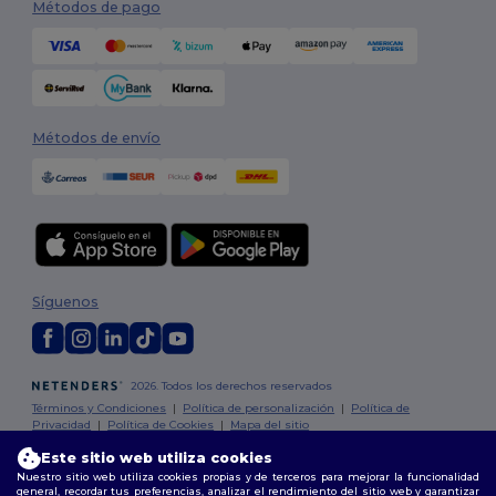
Métodos de pago
Métodos de envío
Síguenos
2026. Todos los derechos reservados
Términos y Condiciones
|
Política de personalización
|
Política de
Privacidad
|
Política de Cookies
|
Mapa del sitio
Este sitio web utiliza cookies
Madrid
|
Barcelona
|
Valencia
|
Seville
|
Zaragoza
|
Málaga
|
Murcia
|
Nuestro sitio web utiliza cookies propias y de terceros para mejorar la funcionalidad
general, recordar tus preferencias, analizar el rendimiento del sitio web y garantizar
Palma
|
Bilbao
|
Alicante