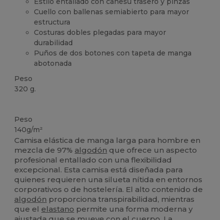
Estilo entallado con canesú trasero y pinzas
Cuello con ballenas semiabierto para mayor
estructura
Costuras dobles plegadas para mayor
durabilidad
Puños de dos botones con tapeta de manga
abotonada
Peso
320 g.
Alto stock
Peso
140g/m²
Camisa elástica de manga larga para hombre en
mezcla de 97%
algodón
que ofrece un aspecto
profesional entallado con una flexibilidad
excepcional. Esta camisa está diseñada para
quienes requieren una silueta nítida en entornos
corporativos o de hostelería. El alto contenido de
algodón
proporciona transpirabilidad, mientras
que el
elastano
permite una forma moderna y
ajustada que se mueve con el cuerpo. La