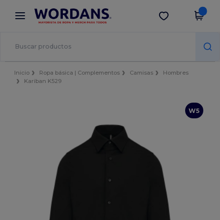
×
App de Wordans
Descargar app
¡Mejores precios en app!
Inicio
Ropa básica | Complementos
Camisas
Hombres
Kariban K529
W5