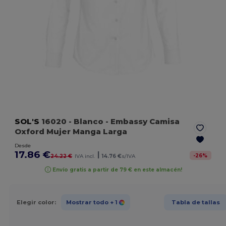
SOL'S
16020
- Blanco
- Embassy Camisa
Oxford Mujer Manga Larga
Desde
17.86 €
|
-
26
%
24.22 €
IVA incl.
14.76 €
s/IVA
Envío gratis a partir de 79 € en este almacén!
Elegir color:
Mostrar todo
+ 1
Tabla de tallas