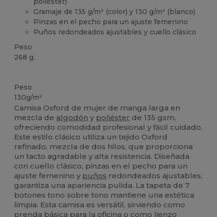
poliéster)
Gramaje de 135 g/m² (color) y 130 g/m² (blanco)
Pinzas en el pecho para un ajuste femenino
Puños redondeados ajustables y cuello clásico
Peso
268 g.
Alto stock
Peso
130g/m²
Camisa Oxford de mujer de manga larga en
mezcla de
algodón
y
poliéster
de 135 gsm,
ofreciendo comodidad profesional y fácil cuidado.
Este estilo clásico utiliza un tejido Oxford
refinado, mezcla de dos hilos, que proporciona
un tacto agradable y alta resistencia. Diseñada
con cuello clásico, pinzas en el pecho para un
ajuste femenino y
puños
redondeados ajustables,
garantiza una apariencia pulida. La tapeta de 7
botones tono sobre tono mantiene una estética
limpia. Esta camisa es versátil, sirviendo como
prenda básica para la oficina o como lienzo