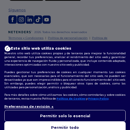
Síguenos
2026. Todos los derechos reservados
Términos y Condiciones
|
Política de personalización
|
Política de
Privacidad
|
Política de Cookies
|
Mapa del sitio
Este sitio web utiliza cookies
Nuestro sitio web utiliza cookies propias y de terceros para mejorar la funcionalidad
Madrid
|
Barcelona
|
Valencia
|
Seville
|
Zaragoza
|
Málaga
|
Murcia
|
general, recordar tus preferencias, analizar el rendimiento del sitio web y garantizar
Palma
|
Bilbao
|
Alicante
una experiencia de navegación fluida y personalizada, que incluye contenido adaptado,
interacciones optimizadas con nuestro sitio web y publicidad.
Puedes gestionar tus preferencias de cookies en cualquier momento. Las cookies
esenciales, que son necesarias para el funcionamiento del sitio web, no pueden ser
desactivadas ya que son imprescindibles para el correcto funcionamiento del sitio web.
Sin embargo, puedes elegir permitir o bloquear otros tipos de cookies, como las
utilizadas para personalización, análisis y publicidad.
Para más detalles sobre cómo utilizamos las cookies, cómo controlarlas y sobre cookies
de terceros, revisa nuestra Política de
Política de Cookies
y
Privacy Policy
.
👋
Hola
Preferencias de revisión
Si tienes dudas o preguntas,
puedes escribirnos en
Permitir solo lo esencial
cualquier momento. Nuestro
chatbot está aquí para
Permitir todo
ayudarte.