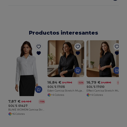
Productos interesantes
16,84 €
16,79 €
24,79 €
24,68 €
-32%
-32%
SOL'S 17015
SOL'S 17010
Eden Camisa Stretch Mujer Manga Larga
Effect Camisa Stretch Mujer Manga 3/4
+4 Colores
+4 Colores
7,87 €
26,46 €
-70%
SOL'S 01427
BLAKE WOMEN Camisa Stretch Mujer Manga Larga
+6 Colores