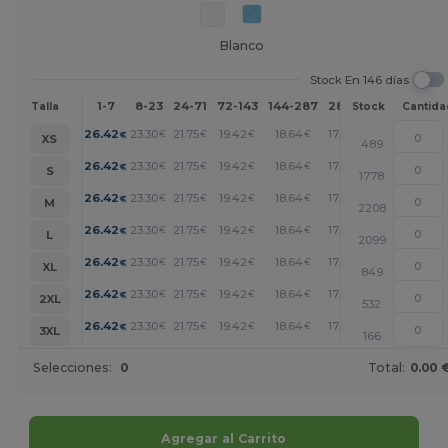
Blanco
Stock En 146 días
1-7
8-23
24-71
72-143
144-287
288 +
Más
Talla
Stock
Cantida
+
26.42
23.30
21.75
19.42
18.64
17.86
€
€
€
€
€
€
XS
489
+
26.42
23.30
21.75
19.42
18.64
17.86
€
€
€
€
€
€
S
1778
+
26.42
23.30
21.75
19.42
18.64
17.86
€
€
€
€
€
€
M
2208
+
26.42
23.30
21.75
19.42
18.64
17.86
€
€
€
€
€
€
L
2099
+
26.42
23.30
21.75
19.42
18.64
17.86
€
€
€
€
€
€
XL
849
+
26.42
23.30
21.75
19.42
18.64
17.86
€
€
€
€
€
€
2XL
532
+
26.42
23.30
21.75
19.42
18.64
17.86
€
€
€
€
€
€
3XL
166
Selecciones:
0
Total:
0.00 
Agregar al Carrito