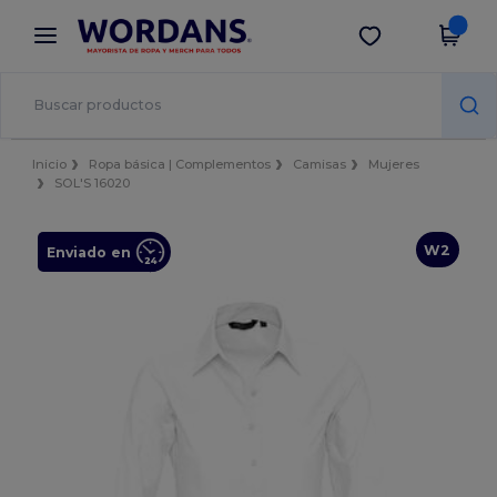
×
App de Wordans
Descargar app
¡Mejores precios en app!
Inicio
Ropa básica | Complementos
Camisas
Mujeres
SOL'S 16020
W2
Enviado en